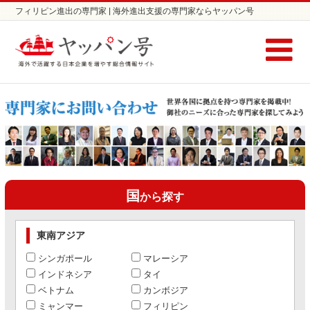
フィリピン進出の専門家 | 海外進出支援の専門家ならヤッパン号
国
から探す
東南アジア
シンガポール
マレーシア
インドネシア
タイ
ベトナム
カンボジア
ミャンマー
フィリピン