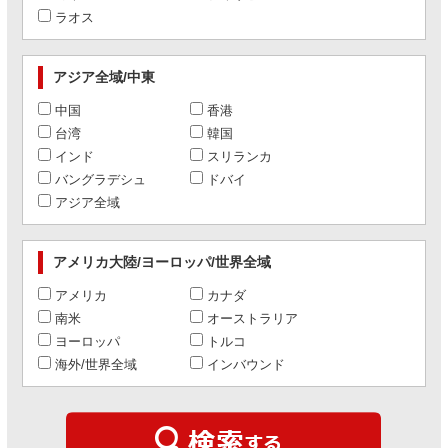
ラオス
アジア全域/中東
中国
香港
台湾
韓国
インド
スリランカ
バングラデシュ
ドバイ
アジア全域
アメリカ大陸/ヨーロッパ/世界全域
アメリカ
カナダ
南米
オーストラリア
ヨーロッパ
トルコ
海外/世界全域
インバウンド