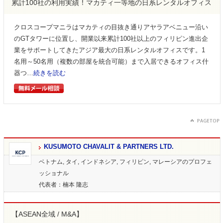
累計100社の利用実績！マカティ一等地の日系レンタルオフィス
クロスコープマニラはマカティの目抜き通りアヤラアベニュー沿い
のGTタワーに位置し、開業以来累計100社以上のフィリピン進出企
業をサポートしてきたアジア最大の日系レンタルオフィスです。1
名用～50名用（複数の部屋を統合可能）まで入居できるオフィス什
器つ…
続きを読む
KUSUMOTO CHAVALIT & PARTNERS LTD.
ベトナム, タイ, インドネシア, フィリピン, マレーシアのプロフェ
ッショナル
代表者：楠本 隆志
【ASEAN全域 / M&A】