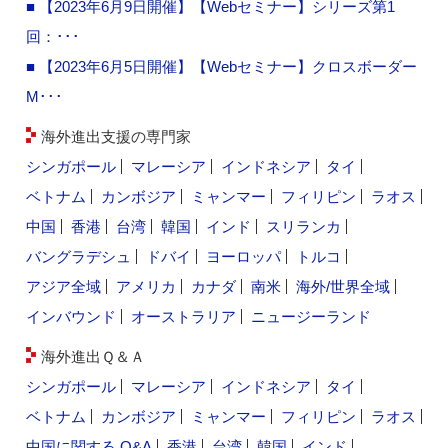
■ 【2023年6月9日開催】【Webセミナー】シリーズ第1
回：･･･
■ 【2023年6月5日開催】【Webセミナー】クロスボーダー
M･･･
海外進出支援の専門家
シンガポール
マレーシア
インドネシア
タイ
ベトナム
カンボジア
ミャンマー
フィリピン
ラオス
中国
香港
台湾
韓国
インド
スリランカ
バングラデシュ
ドバイ
ヨーロッパ
トルコ
アジア全域
アメリカ
カナダ
南米
海外/世界全域
インバウンド
オーストラリア
ニュージーランド
海外進出Ｑ＆Ａ
シンガポール
マレーシア
インドネシア
タイ
ベトナム
カンボジア
ミャンマー
フィリピン
ラオス
中国に関する Q&A
香港
台湾
韓国
インド