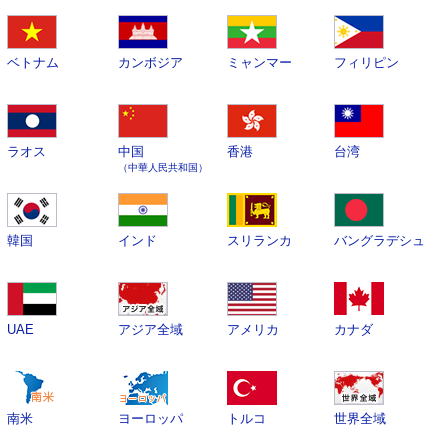
ベトナム
カンボジア
ミャンマー
フィリピン
ラオス
中国
香港
台湾
（中華人民共和国）
韓国
インド
スリランカ
バングラデシュ
UAE
アジア全域
アメリカ
カナダ
南米
ヨーロッパ
トルコ
世界全域