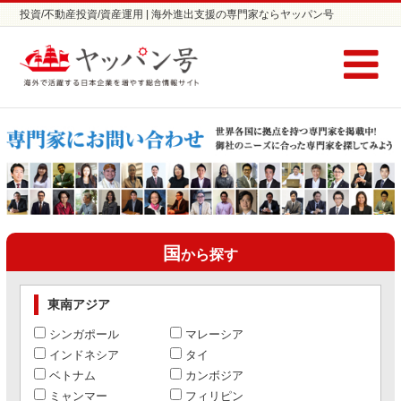
投資/不動産投資/資産運用 | 海外進出支援の専門家ならヤッパン号
国
から探す
東南アジア
シンガポール
マレーシア
インドネシア
タイ
ベトナム
カンボジア
ミャンマー
フィリピン