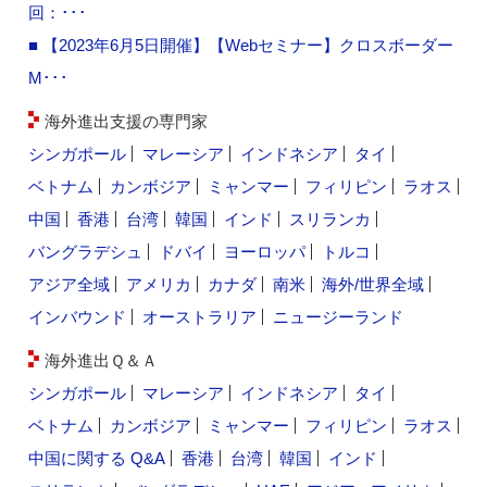
回：･･･
■ 【2023年6月5日開催】【Webセミナー】クロスボーダー
M･･･
海外進出支援の専門家
シンガポール
マレーシア
インドネシア
タイ
ベトナム
カンボジア
ミャンマー
フィリピン
ラオス
中国
香港
台湾
韓国
インド
スリランカ
バングラデシュ
ドバイ
ヨーロッパ
トルコ
アジア全域
アメリカ
カナダ
南米
海外/世界全域
インバウンド
オーストラリア
ニュージーランド
海外進出Ｑ＆Ａ
シンガポール
マレーシア
インドネシア
タイ
ベトナム
カンボジア
ミャンマー
フィリピン
ラオス
中国に関する Q&A
香港
台湾
韓国
インド