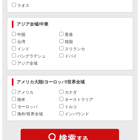
ラオス
アジア全域/中東
中国
香港
台湾
韓国
インド
スリランカ
バングラデシュ
ドバイ
アジア全域
アメリカ大陸/ヨーロッパ/世界全域
アメリカ
カナダ
南米
オーストラリア
ヨーロッパ
トルコ
海外/世界全域
インバウンド