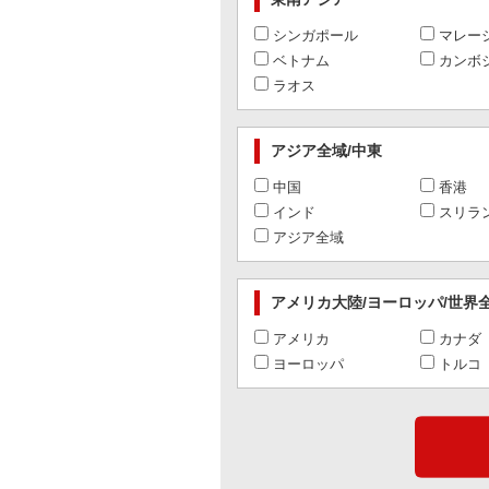
シンガポール
マレー
ベトナム
カンボ
ラオス
アジア全域/中東
中国
香港
インド
スリラ
アジア全域
アメリカ大陸/ヨーロッパ/世界
アメリカ
カナダ
ヨーロッパ
トルコ