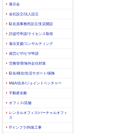
展示会
会社設立/法人設立
駐在員事務所設立/支店開設
許認可申請/ライセンス取得
進出支援/コンサルティング
就労ビザ/ビザ申請
労務管理/海外赴任対策
駐在/移住/生活サポート/保険
M&A/合弁/ジョイントベンチャー
不動産全般
オフィス/店舗
レンタルオフィス/バーチャルオフィ
ス
ITインフラ/内装工事