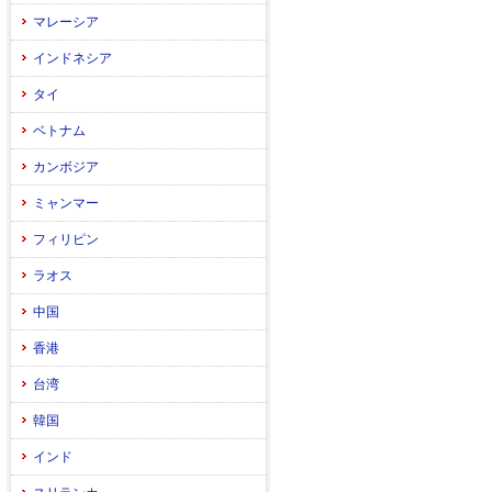
マレーシア
インドネシア
タイ
ベトナム
カンボジア
ミャンマー
フィリピン
ラオス
中国
香港
台湾
韓国
インド