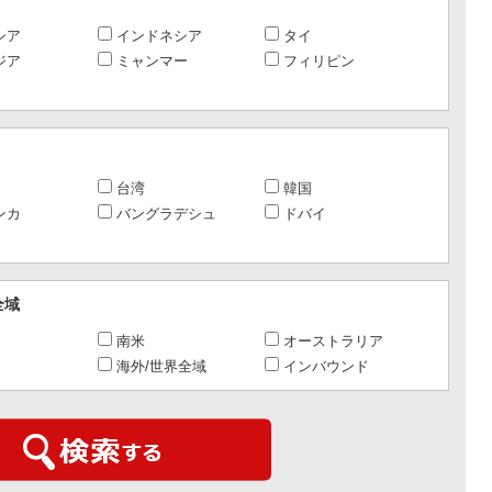
シア
インドネシア
タイ
ジア
ミャンマー
フィリピン
台湾
韓国
ンカ
バングラデシュ
ドバイ
全域
南米
オーストラリア
海外/世界全域
インバウンド