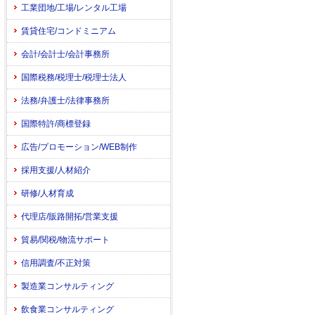
工業団地/工場/レンタル工場
賃貸住宅/コンドミニアム
会計/会計士/会計事務所
国際税務/税理士/税理士法人
法務/弁護士/法律事務所
国際特許/商標登録
広告/プロモーション/WEB制作
採用支援/人材紹介
研修/人材育成
代理店/販路開拓/営業支援
貿易/関税/物流サポート
信用調査/不正対策
製造業コンサルティング
飲食業コンサルティング