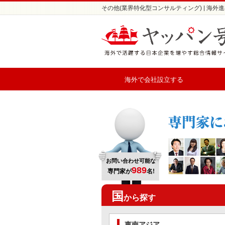
その他(業界特化型コンサルティング) | 海
海外で会社設立する
お問い合わせ可能な
989
専門家が
名!
国
から探す
東南アジア