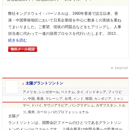
弊社キングスウェイ・パーソネルは、1990年香港で設立以来、香
港・中国華南地区において日系企業様を中心に数多くの実績を重ね
てまいりました。ご要望、現状の問題点などをヒアリングし、人事
担当者に代わって一連の採用プロセスを代行いたします。 2013…
続きを読む
太陽グラントソントン
アメリカ, シンガポール, ベトナム, タイ, インドネシア, フィリピ
ン, 中国, 香港, マレーシア, 台湾, インド, 韓国, カンボジア, ミャン
マー, ドバイ, サウジアラビア, バングラデシュ, カザフスタン, トル
コ, 南米, ヨーロッパのプロフェッショナル
太陽グ
ラントソントンは、国際会計ファームのひとつであるグラントソン
トンのメンバーファームです。 上場企業及び中堅企業への監査サー