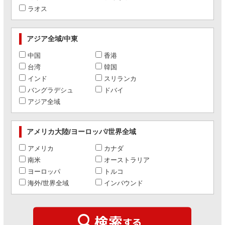
ラオス
アジア全域/中東
中国
香港
台湾
韓国
インド
スリランカ
バングラデシュ
ドバイ
アジア全域
アメリカ大陸/ヨーロッパ/世界全域
アメリカ
カナダ
南米
オーストラリア
ヨーロッパ
トルコ
海外/世界全域
インバウンド