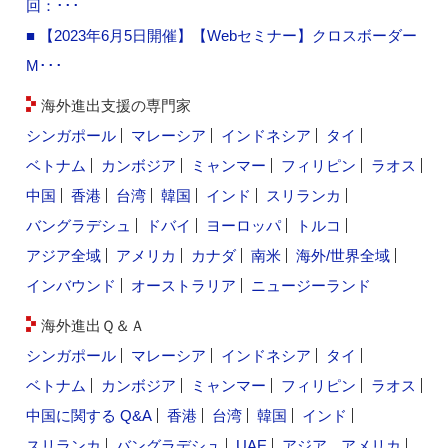
回：･･･
■ 【2023年6月5日開催】【Webセミナー】クロスボーダー
M･･･
海外進出支援の専門家
シンガポール
マレーシア
インドネシア
タイ
ベトナム
カンボジア
ミャンマー
フィリピン
ラオス
中国
香港
台湾
韓国
インド
スリランカ
バングラデシュ
ドバイ
ヨーロッパ
トルコ
アジア全域
アメリカ
カナダ
南米
海外/世界全域
インバウンド
オーストラリア
ニュージーランド
海外進出Ｑ＆Ａ
シンガポール
マレーシア
インドネシア
タイ
ベトナム
カンボジア
ミャンマー
フィリピン
ラオス
中国に関する Q&A
香港
台湾
韓国
インド
スリランカ
バングラデシュ
UAE
アジア
アメリカ