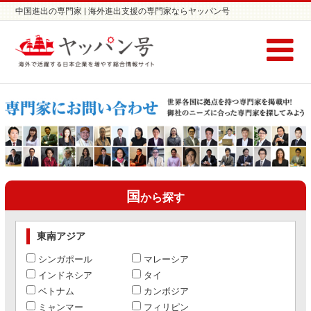
中国進出の専門家 | 海外進出支援の専門家ならヤッパン号
国
から探す
東南アジア
シンガポール
マレーシア
インドネシア
タイ
ベトナム
カンボジア
ミャンマー
フィリピン