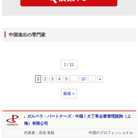
中国進出の専門家
1 / 12
1
2
3
4
5
...
10
...
»
最後 »
ガルベラ・パートナーズ・中国 / 大丁草企業管理諮詢（上
海）有限公司
代表者：吉住 幸延
中国のプロフェッショナル