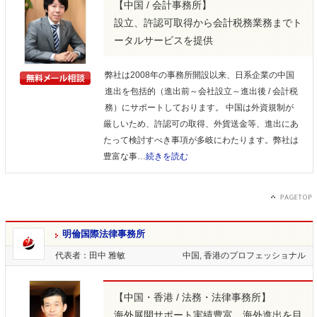
【中国 / 会計事務所】
設立、許認可取得から会計税務業務までト
ータルサービスを提供
弊社は2008年の事務所開設以来、日系企業の中国
進出を包括的（進出前～会社設立～進出後 / 会計税
務）にサポートしております。 中国は外資規制が
厳しいため、許認可の取得、外貨送金等、進出にあ
たって検討すべき事項が多岐にわたります。弊社は
豊富な事…
続きを読む
明倫国際法律事務所
代表者：田中 雅敏
中国, 香港のプロフェッショナル
【中国・香港 / 法務・法律事務所】
海外展開サポート実績豊富、海外進出を目