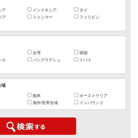
シア
インドネシア
タイ
ジア
ミャンマー
フィリピン
台湾
韓国
ンカ
バングラデシュ
ドバイ
全域
南米
オーストラリア
海外/世界全域
インバウンド