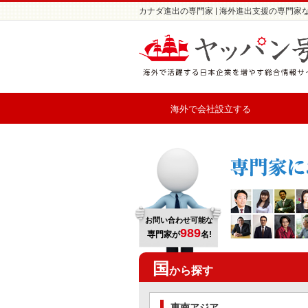
カナダ進出の専門家 | 海外進出支援の専門家
海外で会社設立する
お問い合わせ可能な
989
専門家が
名!
国
から探す
東南アジア