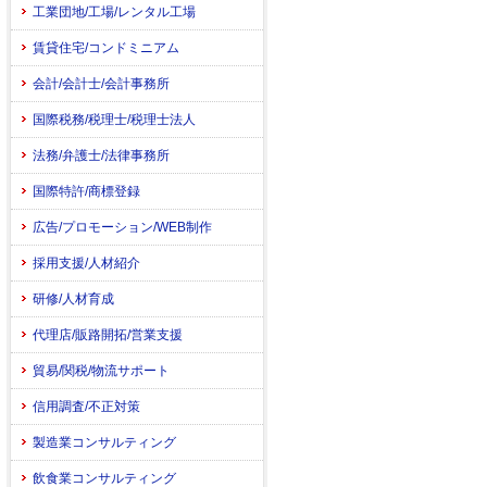
工業団地/工場/レンタル工場
賃貸住宅/コンドミニアム
会計/会計士/会計事務所
国際税務/税理士/税理士法人
法務/弁護士/法律事務所
国際特許/商標登録
広告/プロモーション/WEB制作
採用支援/人材紹介
研修/人材育成
代理店/販路開拓/営業支援
貿易/関税/物流サポート
信用調査/不正対策
製造業コンサルティング
飲食業コンサルティング