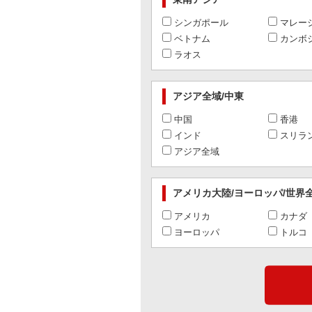
シンガポール
マレー
ベトナム
カンボ
ラオス
アジア全域/中東
中国
香港
インド
スリラ
アジア全域
アメリカ大陸/ヨーロッパ/世界
アメリカ
カナダ
ヨーロッパ
トルコ