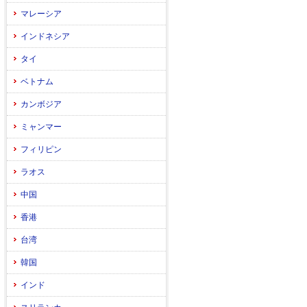
マレーシア
インドネシア
タイ
ベトナム
カンボジア
ミャンマー
フィリピン
ラオス
中国
香港
台湾
韓国
インド