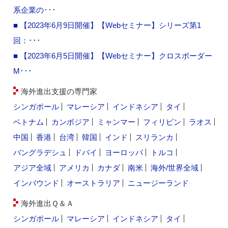
系企業の･･･
■ 【2023年6月9日開催】【Webセミナー】シリーズ第1
回：･･･
■ 【2023年6月5日開催】【Webセミナー】クロスボーダー
M･･･
海外進出支援の専門家
シンガポール
マレーシア
インドネシア
タイ
ベトナム
カンボジア
ミャンマー
フィリピン
ラオス
中国
香港
台湾
韓国
インド
スリランカ
バングラデシュ
ドバイ
ヨーロッパ
トルコ
アジア全域
アメリカ
カナダ
南米
海外/世界全域
インバウンド
オーストラリア
ニュージーランド
海外進出Ｑ＆Ａ
シンガポール
マレーシア
インドネシア
タイ