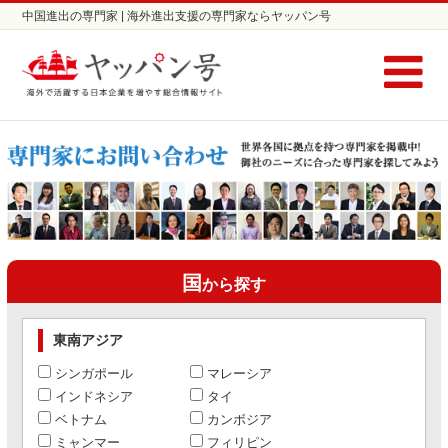
中国進出の専門家 | 海外進出支援の専門家ならヤッパン号
国
から探す
東南アジア
シンガポール
マレーシア
インドネシア
タイ
ベトナム
カンボジア
ミャンマー
フィリピン