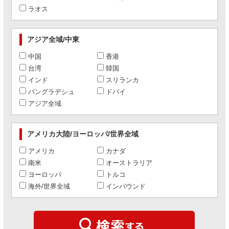
ラオス
アジア全域/中東
中国
香港
台湾
韓国
インド
スリランカ
バングラデシュ
ドバイ
アジア全域
アメリカ大陸/ヨーロッパ/世界全域
アメリカ
カナダ
南米
オーストラリア
ヨーロッパ
トルコ
海外/世界全域
インバウンド