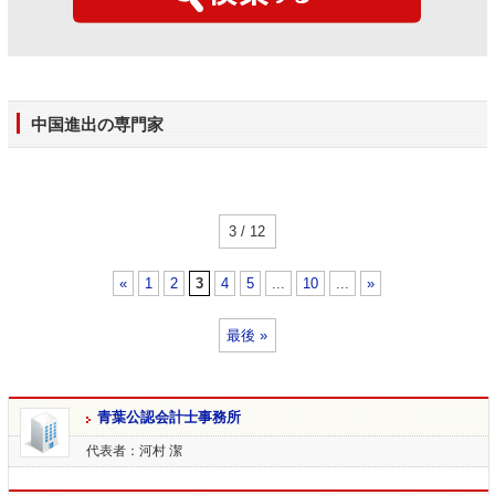
中国進出の専門家
3 / 12
«
1
2
3
4
5
...
10
...
»
最後 »
青葉公認会計士事務所
代表者：河村 潔