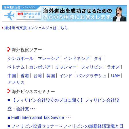
海外進出支援コンシェルジュはこちら
海外視察ツアー
シンガポール
マレーシア
インドネシア
タイ
ベトナム
カンボジア
ミャンマー
フィリピン
ラオス
中国
香港
台湾
韓国
インド
バングラデシュ
UAE
アメリカ
海外ビジネスセミナー
■ 【フィリピン会社設立のプロに聞く】フィリピン会社設
立・会計支･･･
■ Faith Internatinal Tax Sevice ･･･
■ フィリピン投資セミナー～フィリピンの最新経済環境と日