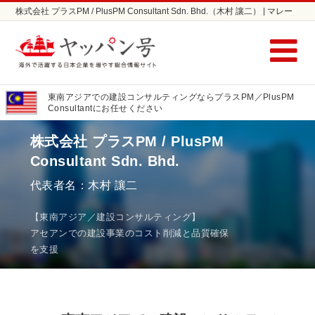
株式会社 プラスPM / PlusPM Consultant Sdn. Bhd.（木村 讓二） | マレー
シア、インドネシア、ベトナム、タイ、カンボジア進出の専門家 | マレー
シア、インドネシア、ベトナム、タイ、カンボジアのその他(業界特化型コ
ンサルティング)ならヤッパン号
東南アジアでの建設コンサルティングならプラスPM／PlusPM
Consultantにお任せください
株式会社 プラスPM / PlusPM
Consultant Sdn. Bhd.
代表者名：木村 讓二
【東南アジア／建設コンサルティング】
アセアンでの建設事業のコスト削減と品質確保
を支援