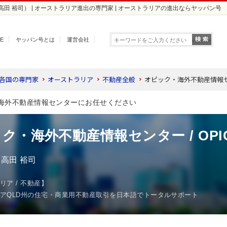
（高田 裕司） | オーストラリア進出の専門家 | オーストラリアの進出ならヤッパン号
E
ヤッパン号とは
運営会社
 各国の専門家
オーストラリア
不動産全般
オピック・海外不動産情報センタ
海外不動産情報センターにお任せください
ク・海外不動産情報センター / OPI
高田 裕司
リア / 不動産】
アQLD州の住宅・商業用不動産取引を日本語でトータルサポート