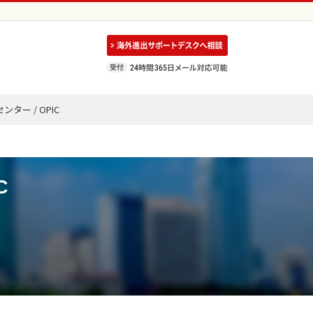
ー / OPIC
C