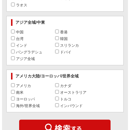
ラオス
アジア全域/中東
中国
香港
台湾
韓国
インド
スリランカ
バングラデシュ
ドバイ
アジア全域
アメリカ大陸/ヨーロッパ/世界全域
アメリカ
カナダ
南米
オーストラリア
ヨーロッパ
トルコ
海外/世界全域
インバウンド