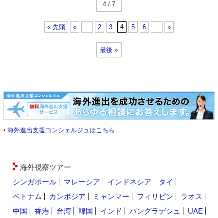
4 / 7
« 先頭
«
...
2
3
4
5
6
...
»
最後 »
海外進出支援コンシェルジュはこちら
海外視察ツアー
シンガポール
マレーシア
インドネシア
タイ
ベトナム
カンボジア
ミャンマー
フィリピン
ラオス
中国
香港
台湾
韓国
インド
バングラデシュ
UAE