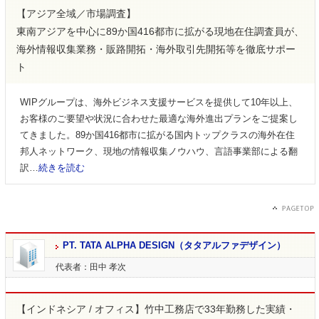
【アジア全域／市場調査】
東南アジアを中心に89か国416都市に拡がる現地在住調査員が、
海外情報収集業務・販路開拓・海外取引先開拓等を徹底サポー
ト
WIPグループは、海外ビジネス支援サービスを提供して10年以上、
お客様のご要望や状況に合わせた最適な海外進出プランをご提案し
てきました。89か国416都市に拡がる国内トップクラスの海外在住
邦人ネットワーク、現地の情報収集ノウハウ、言語事業部による翻
訳…
続きを読む
PT. TATA ALPHA DESIGN（タタアルファデザイン）
代表者：田中 孝次
【インドネシア / オフィス】竹中工務店で33年勤務した実績・