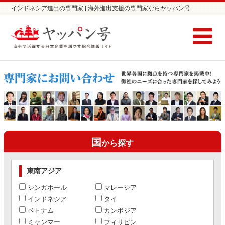
インドネシア進出の専門家 | 海外進出支援の専門家ならヤッパン号
国
から探す
東南アジア
シンガポール
マレーシア
インドネシア
タイ
ベトナム
カンボジア
ミャンマー
フィリピン