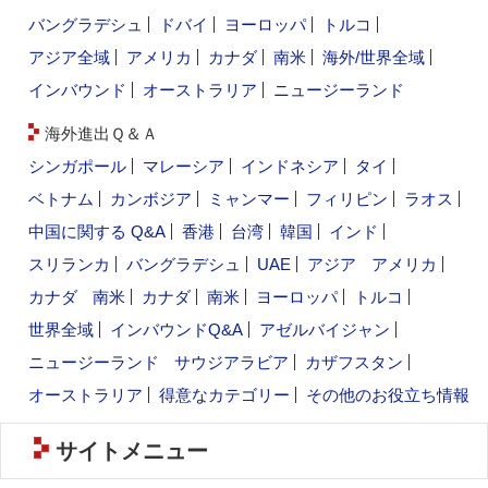
バングラデシュ
ドバイ
ヨーロッパ
トルコ
アジア全域
アメリカ
カナダ
南米
海外/世界全域
インバウンド
オーストラリア
ニュージーランド
海外進出Ｑ＆Ａ
シンガポール
マレーシア
インドネシア
タイ
ベトナム
カンボジア
ミャンマー
フィリピン
ラオス
中国に関する Q&A
香港
台湾
韓国
インド
スリランカ
バングラデシュ
UAE
アジア
アメリカ
カナダ
南米
カナダ
南米
ヨーロッパ
トルコ
世界全域
インバウンドQ&A
アゼルバイジャン
ニュージーランド
サウジアラビア
カザフスタン
オーストラリア
得意なカテゴリー
その他のお役立ち情報
サイトメニュー