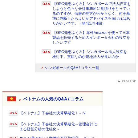
【GPC知恵ぶくろ】シンガポールで法人設立を
しようと色々な会計事務所に見積りをとってい
るのですが、情報の見方がわからなく、何を基
準に判断したらよいかアドバイスを頂ければあ
りがたいです。（第4回/全4回）
【GPC知恵ぶくろ】海外Amazonを使って日本
製品を販売するためのインポータ会社の設立を
したいです
【GPC知恵ぶくろ】シンガポール法人設立を、
検討中。支店なのか現地法人が良いのか
シンガポールのQ&A / コラム一覧
ベトナムの人気のQ&A / コラム
【ベトナム】子会社の決算早期化Ⅰ～Ⅳ
【ベトナム】子会社の決算早期化～管理会計に
よる経営分析の仕組化～