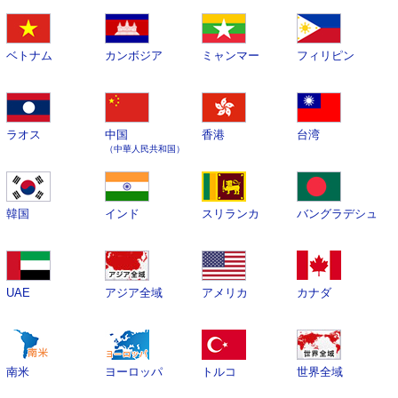
ベトナム
カンボジア
ミャンマー
フィリピン
ラオス
中国
香港
台湾
（中華人民共和国）
韓国
インド
スリランカ
バングラデシュ
UAE
アジア全域
アメリカ
カナダ
南米
ヨーロッパ
トルコ
世界全域