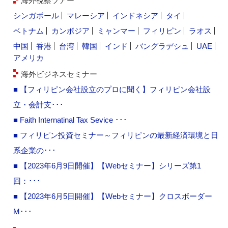
海外視察ツアー
シンガポール
マレーシア
インドネシア
タイ
ベトナム
カンボジア
ミャンマー
フィリピン
ラオス
中国
香港
台湾
韓国
インド
バングラデシュ
UAE
アメリカ
海外ビジネスセミナー
■ 【フィリピン会社設立のプロに聞く】フィリピン会社設
立・会計支･･･
■ Faith Internatinal Tax Sevice ･･･
■ フィリピン投資セミナー～フィリピンの最新経済環境と日
系企業の･･･
■ 【2023年6月9日開催】【Webセミナー】シリーズ第1
回：･･･
■ 【2023年6月5日開催】【Webセミナー】クロスボーダー
M･･･