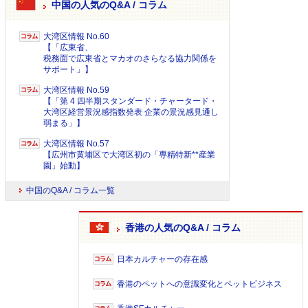
中国の人気のQ&A / コラム
大湾区情報 No.60
【「広東省、
税務面で広東省とマカオのさらなる協力関係を
サポート」】
大湾区情報 No.59
【「第 4 四半期スタンダード・チャータード・
大湾区経営景況感指数発表 企業の景況感見通し
弱まる」】
大湾区情報 No.57
【広州市黄埔区で大湾区初の「専精特新**産業
園」始動】
中国のQ&A / コラム一覧
香港の人気のQ&A / コラム
日本カルチャーの存在感
香港のペットへの意識変化とペットビジネス