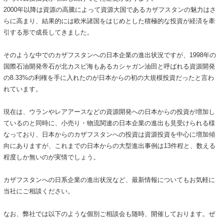
2000年以降は資源の高騰によって資源大国であるカザフスタンの魅力はさ
らに高まり、結果的には欧米諸国をはじめとした積極的な投資が経済を牽
引する形で成長してきました。
そのような中でのカザフスタンへの日本企業の進出状況ですが、1998年の
国際石油開発帝石が北カスピ海もあるカシャガン油田と呼ばれる資源開発
の8.33%の利権を手に入れたのが日本からの初の大規模投資だったと言わ
れています。
現在は、ウランやレアアースなどの資源開発への日本からの投資が増加し
ているのと同時に、小売り・物流関連の日本企業の進出も見受けられる様
なっており、日本からのカザフスタンへの投資は資源投資を中心に増加傾
向にありますが、これまでの日本からの大型進出事例は13件程と、数える
程度しか無いのが実情でしょう。
カザフスタンへの日系企業の進出状況など、最新情報についてもお気軽に
当社にご相談ください。
なお、弊社では以下のような個別ご相談会も随時、開催しております。ぜ