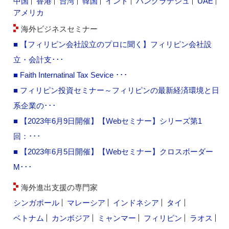
中国
香港
台湾
韓国
インド
バングラデシュ
UAE
アメリカ
海外ビジネスセミナー
■ 【フィリピン会社設立のプロに聞く】フィリピン会社設
立・会計支･･･
■ Faith Internatinal Tax Sevice ･･･
■ フィリピン投資セミナー～フィリピンの最新経済環境と日
系企業の･･･
■ 【2023年6月9日開催】【Webセミナー】シリーズ第1
回：･･･
■ 【2023年6月5日開催】【Webセミナー】クロスボーダー
M･･･
海外進出支援の専門家
シンガポール
マレーシア
インドネシア
タイ
ベトナム
カンボジア
ミャンマー
フィリピン
ラオス