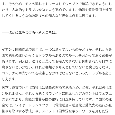
す。そのため、モノの流れをトレースしてウェブ上で確認できるようにし
たり、人為的なトラブルを防ぐよう努めています。物流や貨物費用を補償
してくれるような保険制度への加入など担保は必要に感じます。
――ほかに気をつけるべきところは。
イアン：
国際物流で言えば、一つは送ってよいものかどうか。それから各
国で税制の違いからくるトラブルもあるのでルールを分かっておく必要が
あります。例えば、送れると思っても輸入できないと判断されたら日本に
戻さないといけない。けれど書類がきちんとしていないと戻せなくなり、
コンテナの商品すべてを破棄しなければならないといったトラブルも起こ
りえます。
岡本：
通貨でいえば当社は10通貨の対応であるため、当然、それ以外は受
け取れません。それからあくまでサイトに開設したアカウントはウェブ上
の表示であり、実際は世界各国の銀行に口座を持っています。２国間の送
金では、ワイヤートランスファー（電信送金＝送金元と受取先の銀行が直
接やり取りする手法）や、スイフト（国際送金ネットワークを介した送