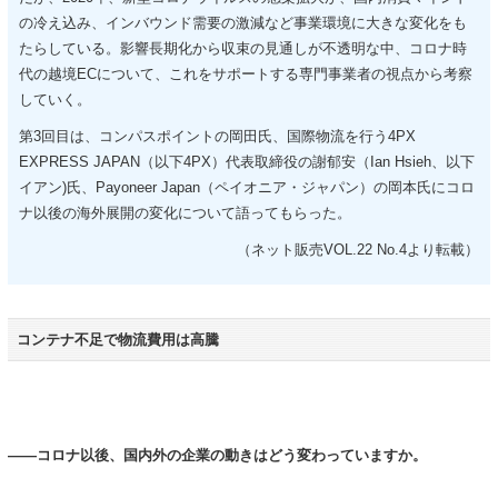
の冷え込み、インバウンド需要の激減など事業環境に大きな変化をも
たらしている。影響長期化から収束の見通しが不透明な中、コロナ時
代の越境ECについて、これをサポートする専門事業者の視点から考察
していく。
第3回目は、コンパスポイントの岡田氏、国際物流を行う4PX
EXPRESS JAPAN（以下4PX）代表取締役の謝郁安（Ian Hsieh、以下
イアン)氏、Payoneer Japan（ペイオニア・ジャパン）の岡本氏にコロ
ナ以後の海外展開の変化について語ってもらった。
（ネット販売VOL.22 No.4より転載）
コンテナ不足で物流費用は高騰
――コロナ以後、国内外の企業の動きはどう変わっていますか。