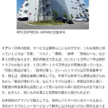
4PX EXPRESS JAPANの大阪本社
イアン：
日本の技術、サービスは素晴らしいものですが、これを海外に持
っていく上では「言葉」「コスト」「通関」「倉庫」「現地ルール」など
多くの壁があります。統計的観点で言えば、だいたい１万件に７件は絶対
トラブルがあります。１日に60～１００万件ほどの荷物を扱っていると、
「写真と製品が違う」「請求が違う」といったトラブルは日常茶飯事で
す。例えば、貨物を厳重に梱包しても、中国でも欧米でも貨物は投げられ
るから「製品が壊れている」なんてトラブルは多い。米国は日本と違い、
宅配便の料金体系も品質によって安いものから高い設定のものまでありま
す。おそらく、安いものを選ぶと玄関前の庭から投げられます。
日本国内のアマゾンで購入しても、海外にバイヤーがいるケースもあり、
当社がトラブルシューターとなって解決しなければいけない部分もありま