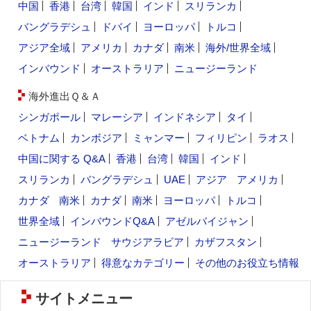
中国
香港
台湾
韓国
インド
スリランカ
バングラデシュ
ドバイ
ヨーロッパ
トルコ
アジア全域
アメリカ
カナダ
南米
海外/世界全域
インバウンド
オーストラリア
ニュージーランド
海外進出Ｑ＆Ａ
シンガポール
マレーシア
インドネシア
タイ
ベトナム
カンボジア
ミャンマー
フィリピン
ラオス
中国に関する Q&A
香港
台湾
韓国
インド
スリランカ
バングラデシュ
UAE
アジア
アメリカ
カナダ
南米
カナダ
南米
ヨーロッパ
トルコ
世界全域
インバウンドQ&A
アゼルバイジャン
ニュージーランド
サウジアラビア
カザフスタン
オーストラリア
得意なカテゴリー
その他のお役立ち情報
サイトメニュー