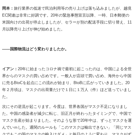
岡本：
旅行業界の低迷で民泊利用等の売り上げは落ち込みましたが、越境
EC関連は非常に好調です。20年の緊急事態宣言以降、一時、日本郵便の
米国向けの出荷が停止しましたが、セラーが別の配送手段に切り替え、11
月以降売り上げが伸び始めました。
――国際物流はどう変わりましたか。
イアン：
20年に始まったコロナ禍で最初に起こったのは、中国による全世
界からのマスクの買い占めです。一般人が店頭で買い占め、海外から中国
に売るBtoCを起点にこの流れが始まり、BtoBに広がっていきました。20
年２月頃は、マスクの出荷量だけで１日に１万人（件）ほど送っていまし
た。
次にその逆流が起こります。今度は、世界各国がマスク不足になりまし
た。中国の感染者が減少に転じ、旧正月が終わったタイミングで、中国で
マスク生産が始まりました。そのような形で20年中は、ずっとマスクを運
んでいｍした。通関のルールも「このマスクは輸出できない」「同じマス
クでもこの国のマスクの輸入はダメ」と毎日のように変わり、マスクがず