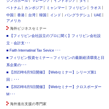
シンガポール
マレーシア
インドネシア
タイ
ベトナム
カンボジア
ミャンマー
フィリピン
ラオス
中国
香港
台湾
韓国
インド
バングラデシュ
UAE
アメリカ
海外ビジネスセミナー
■ 【フィリピン会社設立のプロに聞く】フィリピン会社設
立・会計支･･･
■ Faith Internatinal Tax Sevice ･･･
■ フィリピン投資セミナー～フィリピンの最新経済環境と日
系企業の･･･
■ 【2023年6月9日開催】【Webセミナー】シリーズ第1
回：･･･
■ 【2023年6月5日開催】【Webセミナー】クロスボーダー
M･･･
海外進出支援の専門家