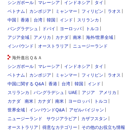
シンガポール
マレーシア
インドネシア
タイ
ベトナム
カンボジア
ミャンマー
フィリピン
ラオス
中国
香港
台湾
韓国
インド
スリランカ
バングラデシュ
ドバイ
ヨーロッパ
トルコ
アジア全域
アメリカ
カナダ
南米
海外/世界全域
インバウンド
オーストラリア
ニュージーランド
海外進出Ｑ＆Ａ
シンガポール
マレーシア
インドネシア
タイ
ベトナム
カンボジア
ミャンマー
フィリピン
ラオス
中国に関する Q&A
香港
台湾
韓国
インド
スリランカ
バングラデシュ
UAE
アジア
アメリカ
カナダ
南米
カナダ
南米
ヨーロッパ
トルコ
世界全域
インバウンドQ&A
アゼルバイジャン
ニュージーランド
サウジアラビア
カザフスタン
オーストラリア
得意なカテゴリー
その他のお役立ち情報