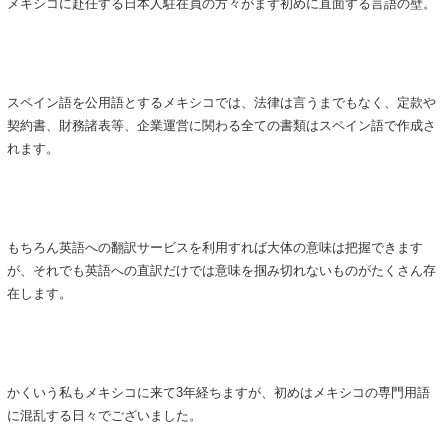
メキシコに赴任する日本人駐在員の方々がまず初めに直面する言語の壁。
スペイン語を公用語とするメキシコでは、法律は言うまでもなく、定款や
契約書、財務諸表等、企業運営に関わる全ての書類はスペイン語で作成さ
れます。
もちろん英語への翻訳サービスを利用すれば大体の意味は把握できます
が、それでも英語への直訳だけでは意味を掴み切れないものがたくさん存
在します。
かくいう私もメキシコに来て3年経ちますが、初めはメキシコの専門用語
に混乱する日々でございました。