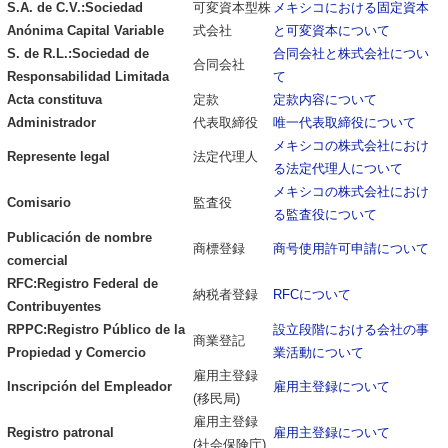
S.A. de C.V.:Sociedad
可変資本型株
メキシコにおける固定資本
Anónima Capital Variable
式会社
と可変資本について
S. de R.L.:Sociedad de
合同会社と株式会社につい
合同会社
Responsabilidad Limitada
て
Acta constituva
定款
定款内容について
Administrador
代表取締役
唯一代表取締役について
メキシコの株式会社におけ
Represente legal
法定代理人
る法定代理人について
メキシコの株式会社におけ
Comisario
監査役
る監査役について
Publicación de nombre
商標登録
商号使用許可申請について
comercial
RFC:Registro Federal de
納税者登録
RFCについて
Contribuyentes
RPPC:Registro Público de la
設立段階における会社の事
商業登記
Propiedad y Comercio
業活動について
雇用主登録
Inscripción del Empleador
雇用主登録について
(移民局)
雇用主登録
Registro patronal
雇用主登録について
(社会保険庁)