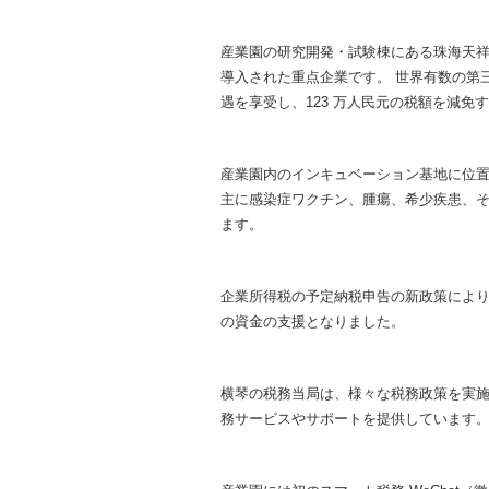
産業園の研究開発・試験棟にある珠海天祥粤澳質量技
導入された重点企業です。 世界有数の第三
遇を享受し、123 万人民元の税額を減免
産業園内のインキュベーション基地に位置する珠海麗
主に感染症ワクチン、腫瘍、希少疾患、そ
ます。
企業所得税の予定納税申告の新政策により、
の資金の支援となりました。
横琴の税務当局は、様々な税務政策を実
務サービスやサポートを提供しています