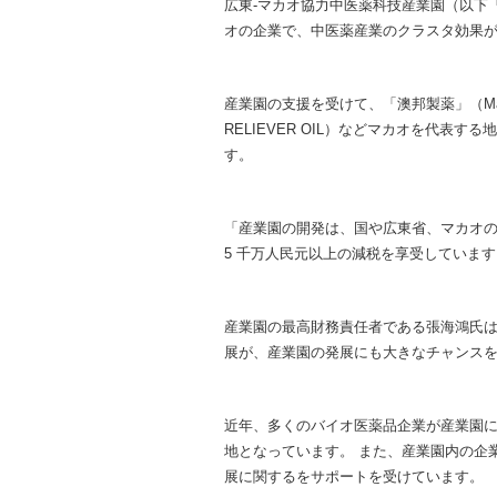
広東-マカオ協力中医薬科技産業園（以下「産
オの企業で、中医薬産業のクラスタ効果
産業園の支援を受けて、「澳邦製薬」（Macau-Un
RELIEVER OIL）などマカオを代
す。
「産業園の開発は、国や広東省、マカオの
5 千万人民元以上の減税を享受しています
産業園の最高財務責任者である張海鴻氏
展が、産業園の発展にも大きなチャンス
近年、多くのバイオ医薬品企業が産業園
地となっています。 また、産業園内の企
展に関するをサポートを受けています。