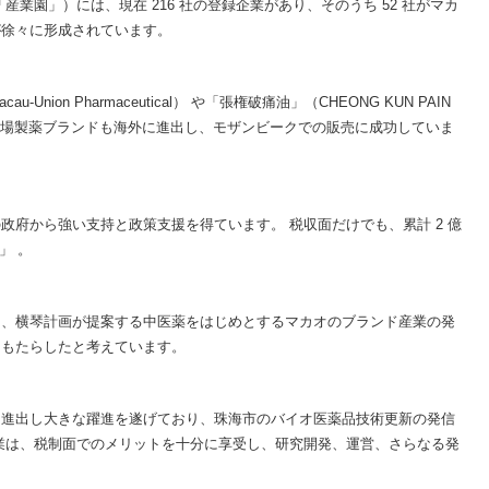
業園」）には、現在 216 社の登録企業があり、そのうち 52 社がマカ
が徐々に形成されています。
ion Pharmaceutical） や「張権破痛油」（CHEONG KUN PAIN
表する地場製薬ブランドも海外に進出し、モザンビークでの販売に成功していま
政府から強い支持と政策支援を得ています。 税収面だけでも、累計 2 億
」 。
は、横琴計画が提案する中医薬をはじめとするマカオのブランド産業の発
をもたらしたと考えています。
に進出し大きな躍進を遂げており、珠海市のバイオ医薬品技術更新の発信
業は、税制面でのメリットを十分に享受し、研究開発、運営、さらなる発