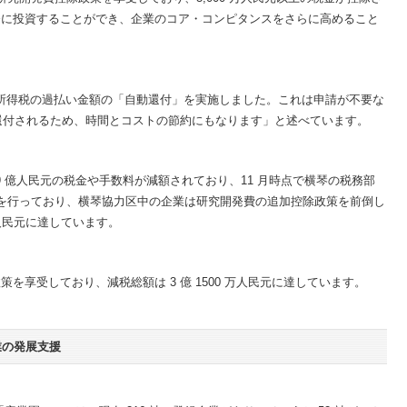
発に投資することができ、企業のコア・コンピタンスをさらに高めること
法人所得税の過払い金額の「自動還付」を実施しました。これは申請が不要な
に還付されるため、時間とコストの節約にもなります」と述べています。
額 9 億人民元の税金や手数料が減額されており、11 月時点で横琴の税務部
還付を行っており、横琴協力区中の企業は研究開発費の追加控除政策を前倒し
億人民元に達しています。
を享受しており、減税総額は 3 億 1500 万人民元に達しています。
業の発展支援