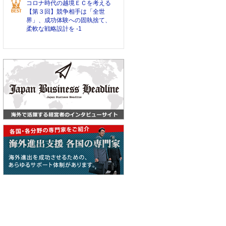
コロナ時代の越境ＥＣを考える
【第３回】競争相手は「全世
界」、成功体験への固執捨て、
柔軟な戦略設計を -1