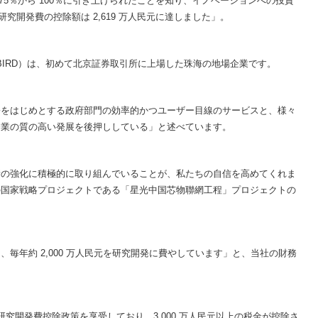
 75％から 100％に引き上げられたことを知り、イノベーションへの投資
研究開発費の控除額は 2,619 万人民元に達しました」。
BIRD）は、初めて北京証券取引所に上場した珠海の地場企業です。
署をはじめとする政府部門の効率的かつユーザー目線のサービスと、様々
企業の質の高い発展を後押ししている」と述べています。
新の強化に積極的に取り組んでいることが、私たちの自信を高めてくれま
の国家戦略プロジェクトである「星光中国芯物聯網工程」プロジェクトの
毎年約 2,000 万人民元を研究開発に費やしています」と、当社の財務
と研究開発費控除政策を享受しており、3,000 万人民元以上の税金が控除さ