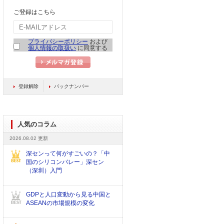
ご登録はこちら
プライバシーポリシー
および
個人情報の取扱い
に同意する
登録解除
バックナンバー
人気のコラム
2026.08.02 更新
深センって何がすごいの？「中
国のシリコンバレー」深セン
（深圳）入門
GDPと人口変動から見る中国と
ASEANの市場規模の変化