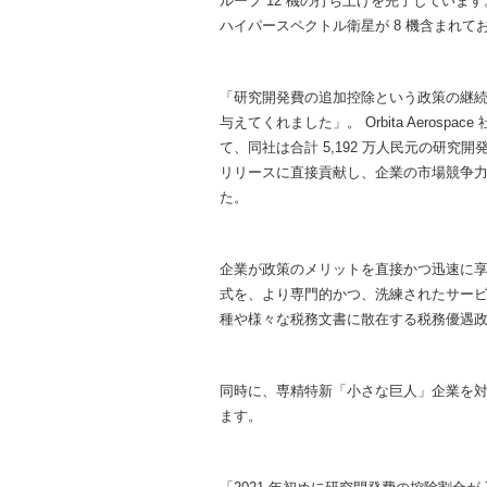
ループ 12 機の打ち上げを完了してい
ハイパースペクトル衛星が 8 機含まれ
「研究開発費の追加控除という政策の継
与えてくれました」。 Orbita Aerosp
て、同社は合計 5,192 万人民元の研究
リリースに直接貢献し、企業の市場競争
た。
企業が政策のメリットを直接かつ迅速に
式を、より専門的かつ、洗練されたサー
種や様々な税務文書に散在する税務優遇
同時に、専精特新「小さな巨人」企業を対
ます。