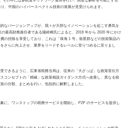
ます。その中には多軌道ネットワーク運用を行い、高度な解析を可能とする
ており、中国のハイパースペクトル技術の発展が見受けられます。
続的なバージョンアップが、我々が大胆なイノベーションを起こす勇気を
ace 社の最高財務責任者である陽岭峰氏によると、2018 年から 2020 年にかけ
開発費の控除を享受しており、これは「珠海 1 号」衛星群などの技術製品の
力をさらに向上させ、業界をリードするレベルに登りつめるに至りまし
享受できるように、広東省税務当局は、従来の「大ざっぱ」な政策宣伝方
ビスコンセプトの「精確」な政策相談ガイダンス方式へ改善し、異なる税
政策の分類、まとめを行い、包括的に解釈しました。
象に、ワンストップの税務サービスを開始し、P2P のサービスを提供し