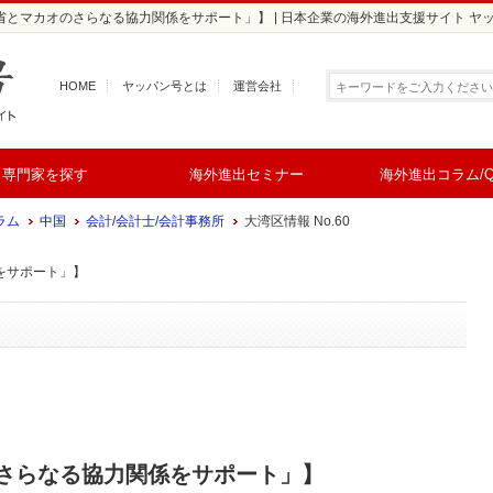
東省とマカオのさらなる協力関係をサポート」】 | 日本企業の海外進出支援サイト ヤ
HOME
ヤッパン号とは
運営会社
専門家を探す
海外進出セミナー
海外進出コラム/Q
ラム
中国
会計/会計士/会計事務所
大湾区情報 No.60
をサポート」】
さらなる協力関係をサポート」】