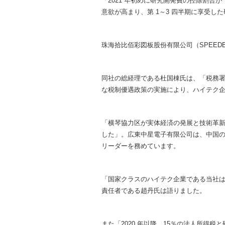
「2021 年初めに研究開発費の控除割合が
意欲が高まり、第 1～3 四半期に享受した
珠海拾比佰彩図板股份有限公司（SPEED
同社の総経理である杜国棟氏は、「税務
な税制優遇政策の実施により、ハイテク
「横琴協力区が実体経済の発展と技術革
した」。広東中星電子有限公司は、中国
リーダーを務めています。
「国家クラスのハイテク企業である当社は、
責任者である趙丹氏は語りました。
また「2020 年以降、15％の法人所得税