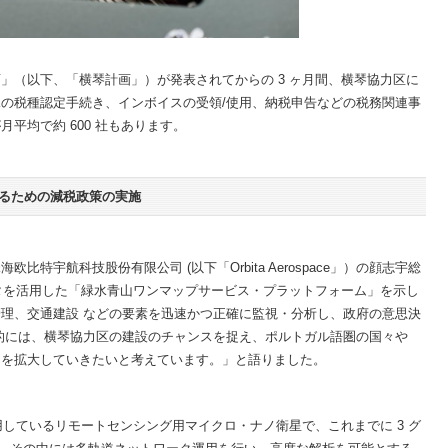
」（以下、「横琴計画」）が発表されてからの 3 ヶ月間、横琴協力区に
の税種認定手続き、インボイスの受領/使用、納税申告などの税務関連事
平均で約 600 社もあります。
るための減税政策の実施
特宇航科技股份有限公司 (以下「Orbita Aerospace」）の顔志宇総
ータを活用した「緑水青山ワンマップサービス・プラットフォーム」を示し
理、交通建設 などの要素を迅速かつ正確に監視・分析し、政府の意思決
的には、横琴協力区の建設のチャンスを捉え、ポルトガル語圏の国々や
スを拡大していきたいと考えています。」と語りました。
用しているリモートセンシング用マイクロ・ナノ衛星で、これまでに 3 グ