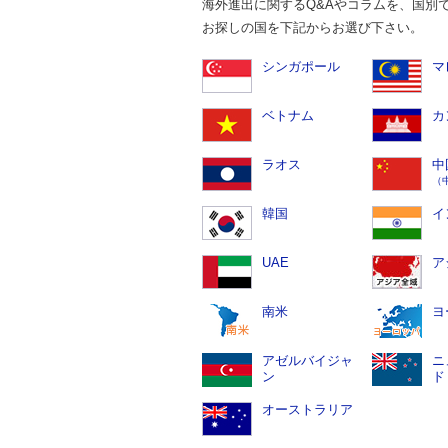
海外進出に関するQ&Aやコラムを、国別
お探しの国を下記からお選び下さい。
シンガポール
マ
ベトナム
カ
ラオス
中
（
韓国
イ
UAE
ア
南米
ヨ
アゼルバイジャ
ニ
ン
ド
オーストラリア