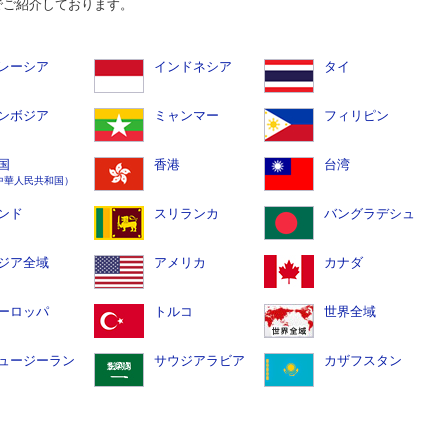
でご紹介しております。
レーシア
インドネシア
タイ
ンボジア
ミャンマー
フィリピン
国
香港
台湾
中華人民共和国）
ンド
スリランカ
バングラデシュ
ジア全域
アメリカ
カナダ
ーロッパ
トルコ
世界全域
ュージーラン
サウジアラビア
カザフスタン