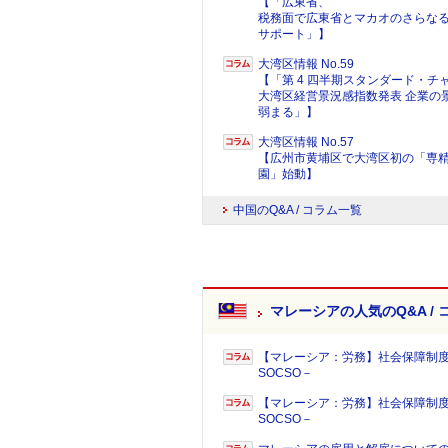
【「広東省、
税務面で広東省とマカオのさらな
サポート」】
大湾区情報 No.59
【「第 4 四半期スタンダード・チ
大湾区経営景況感指数発表 企業の
弱まる」】
大湾区情報 No.57
【広州市黄埔区で大湾区初の「専精
園」始動】
中国のQ&A / コラム一覧
マレーシアの人気のQ&A / 
【マレーシア：労務】社会保障制度
SOCSO－
【マレーシア：労務】社会保障制度
SOCSO－