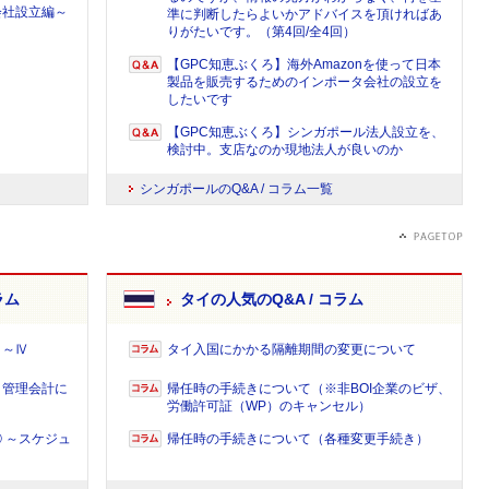
会社設立編～
準に判断したらよいかアドバイスを頂ければあ
りがたいです。（第4回/全4回）
【GPC知恵ぶくろ】海外Amazonを使って日本
製品を販売するためのインポータ会社の設立を
したいです
【GPC知恵ぶくろ】シンガポール法人設立を、
検討中。支店なのか現地法人が良いのか
シンガポールのQ&A / コラム一覧
ラム
タイの人気のQ&A / コラム
Ⅰ～Ⅳ
タイ入国にかかる隔離期間の変更について
～管理会計に
帰任時の手続きについて（※非BOI企業のビザ、
労働許可証（WP）のキャンセル）
 ～スケジュ
帰任時の手続きについて（各種変更手続き）