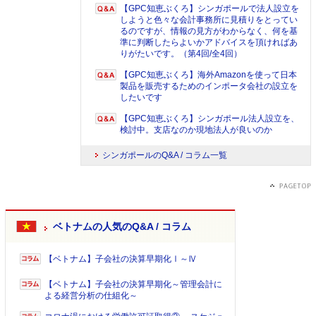
【GPC知恵ぶくろ】シンガポールで法人設立を
しようと色々な会計事務所に見積りをとってい
るのですが、情報の見方がわからなく、何を基
準に判断したらよいかアドバイスを頂ければあ
りがたいです。（第4回/全4回）
【GPC知恵ぶくろ】海外Amazonを使って日本
製品を販売するためのインポータ会社の設立を
したいです
【GPC知恵ぶくろ】シンガポール法人設立を、
検討中。支店なのか現地法人が良いのか
シンガポールのQ&A / コラム一覧
ベトナムの人気のQ&A / コラム
【ベトナム】子会社の決算早期化Ⅰ～Ⅳ
【ベトナム】子会社の決算早期化～管理会計に
よる経営分析の仕組化～