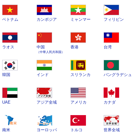
ベトナム
カンボジア
ミャンマー
フィリピン
ラオス
中国
香港
台湾
（中華人民共和国）
韓国
インド
スリランカ
バングラデシュ
UAE
アジア全域
アメリカ
カナダ
南米
ヨーロッパ
トルコ
世界全域