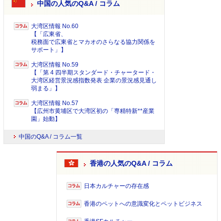
中国の人気のQ&A / コラム
大湾区情報 No.60
【「広東省、
税務面で広東省とマカオのさらなる協力関係を
サポート」】
大湾区情報 No.59
【「第 4 四半期スタンダード・チャータード・
大湾区経営景況感指数発表 企業の景況感見通し
弱まる」】
大湾区情報 No.57
【広州市黄埔区で大湾区初の「専精特新**産業
園」始動】
中国のQ&A / コラム一覧
香港の人気のQ&A / コラム
日本カルチャーの存在感
香港のペットへの意識変化とペットビジネス