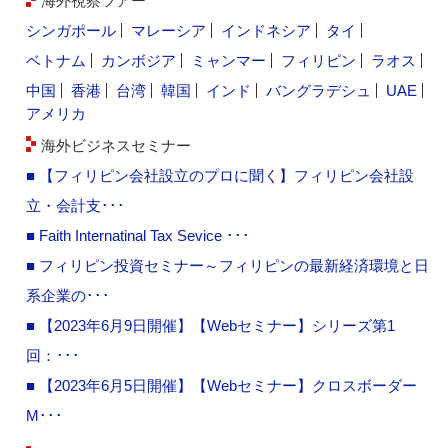
海外視察ツアー
シンガポール
マレーシア
インドネシア
タイ
ベトナム
カンボジア
ミャンマー
フィリピン
ラオス
中国
香港
台湾
韓国
インド
バングラデシュ
UAE
アメリカ
海外ビジネスセミナー
■ 【フィリピン会社設立のプロに聞く】フィリピン会社設
立・会計支･･･
■ Faith Internatinal Tax Sevice ･･･
■ フィリピン投資セミナー～フィリピンの最新経済環境と日
系企業の･･･
■ 【2023年6月9日開催】【Webセミナー】シリーズ第1
回：･･･
■ 【2023年6月5日開催】【Webセミナー】クロスボーダー
M･･･