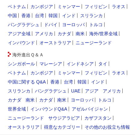
ベトナム
カンボジア
ミャンマー
フィリピン
ラオス
中国
香港
台湾
韓国
インド
スリランカ
バングラデシュ
ドバイ
ヨーロッパ
トルコ
アジア全域
アメリカ
カナダ
南米
海外/世界全域
インバウンド
オーストラリア
ニュージーランド
海外進出Ｑ＆Ａ
シンガポール
マレーシア
インドネシア
タイ
ベトナム
カンボジア
ミャンマー
フィリピン
ラオス
中国に関する Q&A
香港
台湾
韓国
インド
スリランカ
バングラデシュ
UAE
アジア
アメリカ
カナダ
南米
カナダ
南米
ヨーロッパ
トルコ
世界全域
インバウンドQ&A
アゼルバイジャン
ニュージーランド
サウジアラビア
カザフスタン
オーストラリア
得意なカテゴリー
その他のお役立ち情報