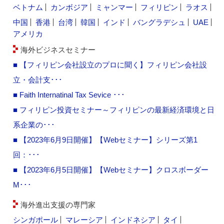
ベトナム
カンボジア
ミャンマー
フィリピン
ラオス
中国
香港
台湾
韓国
インド
バングラデシュ
UAE
アメリカ
海外ビジネスセミナー
■ 【フィリピン会社設立のプロに聞く】フィリピン会社設
立・会計支･･･
■ Faith Internatinal Tax Sevice ･･･
■ フィリピン投資セミナー～フィリピンの最新経済環境と日
系企業の･･･
■ 【2023年6月9日開催】【Webセミナー】シリーズ第1
回：･･･
■ 【2023年6月5日開催】【Webセミナー】クロスボーダー
M･･･
海外進出支援の専門家
シンガポール
マレーシア
インドネシア
タイ