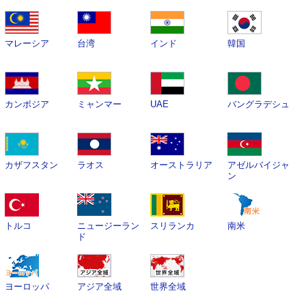
マレーシア
台湾
インド
韓国
カンボジア
ミャンマー
UAE
バングラデシュ
カザフスタン
ラオス
オーストラリア
アゼルバイジャ
ン
トルコ
ニュージーラン
スリランカ
南米
ド
ヨーロッパ
アジア全域
世界全域