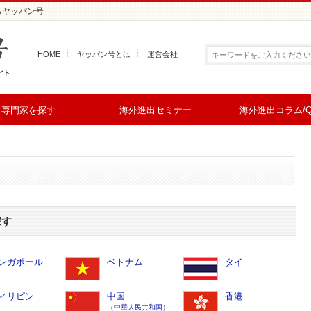
らヤッパン号
HOME
ヤッパン号とは
運営会社
専門家を探す
海外進出セミナー
海外進出コラム/Q
探す
ンガポール
ベトナム
タイ
ィリピン
中国
香港
（中華人民共和国）