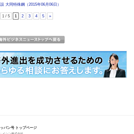
大同特殊鋼（2015年06月06日）
1 / 5
1
2
3
4
5
»
ッパン号 トップページ
：イシン株式会社