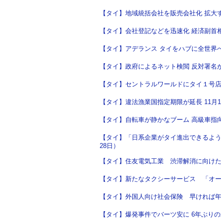
【タイ】地域統括会社を販売会社化 拡大する
【タイ】会社登記などを迅速化 経済副首相が
【タイ】アデランス タイをハブに全世界へ輸
【タイ】政府によるネット検閲 反対署名が5
【タイ】セントラルワールドにタイ１号店 ABC C
【タイ】違法漁業国指定期限が延長 11月15
【タイ】自転車が静かなブーム 高級車指向が
【タイ】「日系企業がタイ進出できるよう恩
28日）
【タイ】住友電気工業 渋滞解消に向けたシ
【タイ】新たなタクシーサービス 「オール
【タイ】外国人向け社会保険 早ければ年内に
【タイ】爆発事件でバーツ安に 6年ぶりの水