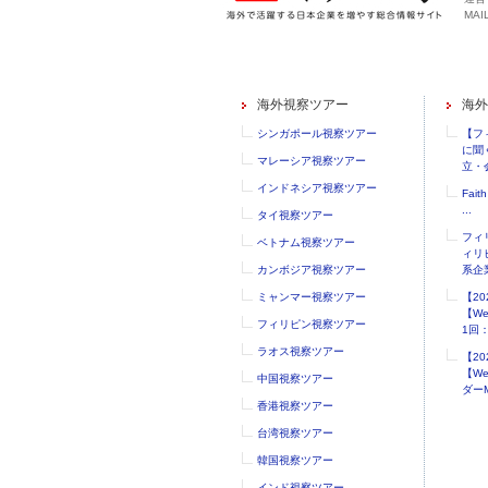
MAIL
海外視察ツアー
海外
シンガポール視察ツアー
【フ
に聞
マレーシア視察ツアー
立・会
インドネシア視察ツアー
Faith
...
タイ視察ツアー
フィ
ベトナム視察ツアー
ィリ
カンボジア視察ツアー
系企業
ミャンマー視察ツアー
【2
【W
フィリピン視察ツアー
1回：.
ラオス視察ツアー
【2
【W
中国視察ツアー
ダーM
香港視察ツアー
台湾視察ツアー
韓国視察ツアー
インド視察ツアー