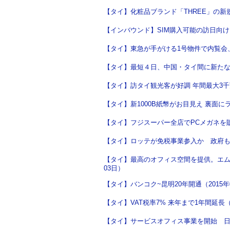
【タイ】化粧品ブランド「THREE」の新規出
【インバウンド】SIM購入可能の訪日向け
【タイ】東急が手がける1号物件で内覧会、
【タイ】最短４日、中国・タイ間に新たな陸
【タイ】訪タイ観光客が好調 年間最大3千万
【タイ】新1000B紙幣がお目見え 裏面にラ
【タイ】フジスーパー全店でPCメガネを販売
【タイ】ロッテが免税事業参入か 政府も外
【タイ】最高のオフィス空間を提供。エムク
03日）
【タイ】バンコク~昆明20年開通（2015年
【タイ】VAT税率7% 来年まで1年間延長（2
【タイ】サービスオフィス事業を開始 日本