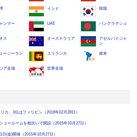
湾
インド
韓国
ャンマー
UAE
バングラデシュ
オス
オーストラリア
アゼルバイジャ
ン
ュージーラン
スリランカ
南米
ジア全域
世界全域
カ、3位はフィリピン（2018年02月28日）
ショールームを相次いで開設（2015年10月27日）
(金)開催（2015年10月27日）