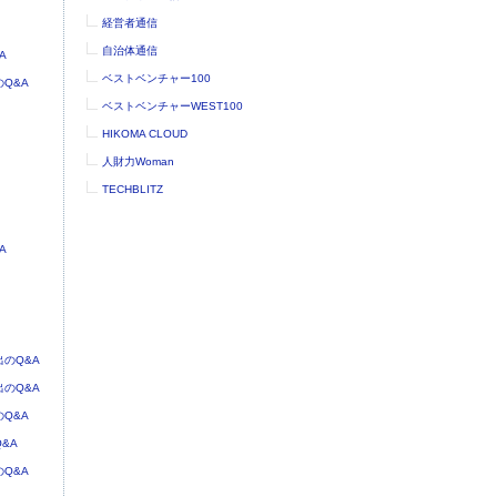
経営者通信
自治体通信
A
ベストベンチャー100
Q&A
ベストベンチャーWEST100
HIKOMA CLOUD
人財力Woman
TECHBLITZ
A
のQ&A
のQ&A
Q&A
&A
Q&A