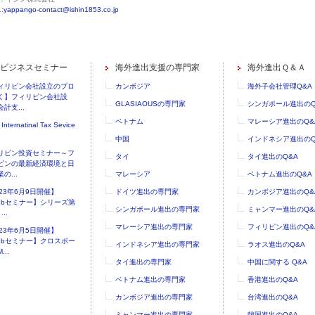
:
yappango-contact@ishin1853.co.jp
ビジネスセミナー
海外進出支援の専門家
海外進出Ｑ＆Ａ
ィリピン会社設立のプロ
カンボジア
海外子会社管理Q&A
く】フィリピン会社設
GLASIAOUSの専門家
シンガポール進出のQ
計支...
ベトナム
マレーシア進出のQ&
 Internatinal Tax Sevice
中国
インドネシア進出のQ
リピン投資セミナー～フ
タイ
タイ進出のQ&A
ピンの最新経済環境と日
の...
マレーシア
ベトナム進出のQ&A
023年6月9日開催】
ドイツ進出の専門家
カンボジア進出のQ&
ebセミナー】シリーズ第
シンガポール進出の専門家
ミャンマー進出のQ&
..
マレーシア進出の専門家
フィリピン進出のQ&
023年6月5日開催】
ebセミナー】クロスボー
インドネシア進出の専門家
ラオス進出のQ&A
...
タイ進出の専門家
中国に関する Q&A
ベトナム進出の専門家
香港進出のQ&A
カンボジア進出の専門家
台湾進出のQ&A
ミャンマー進出の専門家
韓国進出のQ&A