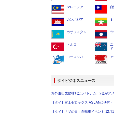
マレーシア
台
カンボジア
ミ
カザフスタン
ラ
トルコ
ニ
ド
ヨーロッパ
ア
タイビジネスニュース
海外進出先候補1位はベトナム、2位がアメリ
【タイ】富士ゼロックス ASEANに研究・
【タイ】「父の日」自転車イベント 12月11日