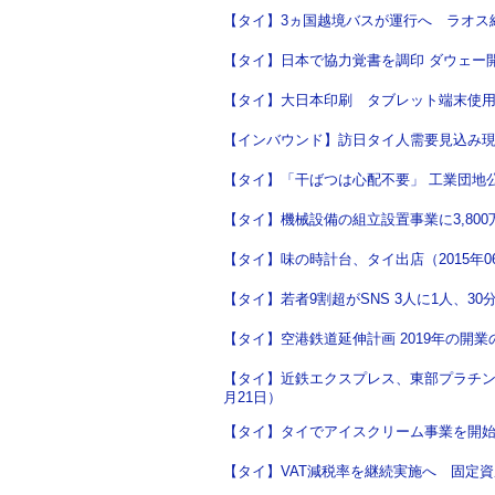
【タイ】3ヵ国越境バスが運行へ ラオス経由
【タイ】日本で協力覚書を調印 ダウェー開発
【タイ】大日本印刷 タブレット端末使用の
【インバウンド】訪日タイ人需要見込み現地
【タイ】「干ばつは心配不要」 工業団地公社
【タイ】機械設備の組立設置事業に3,800万
【タイ】味の時計台、タイ出店（2015年0
【タイ】若者9割超がSNS 3人に1人、30分
【タイ】空港鉄道延伸計画 2019年の開業の
【タイ】近鉄エクスプレス、東部プラチン
月21日）
【タイ】タイでアイスクリーム事業を開始 
【タイ】VAT減税率を継続実施へ 固定資産