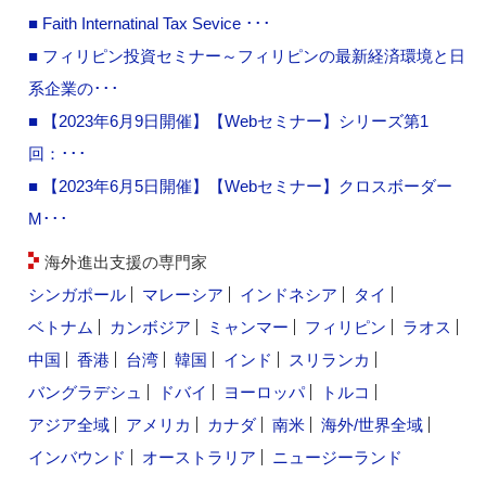
■ Faith Internatinal Tax Sevice ･･･
■ フィリピン投資セミナー～フィリピンの最新経済環境と日
系企業の･･･
■ 【2023年6月9日開催】【Webセミナー】シリーズ第1
回：･･･
■ 【2023年6月5日開催】【Webセミナー】クロスボーダー
M･･･
海外進出支援の専門家
シンガポール
マレーシア
インドネシア
タイ
ベトナム
カンボジア
ミャンマー
フィリピン
ラオス
中国
香港
台湾
韓国
インド
スリランカ
バングラデシュ
ドバイ
ヨーロッパ
トルコ
アジア全域
アメリカ
カナダ
南米
海外/世界全域
インバウンド
オーストラリア
ニュージーランド