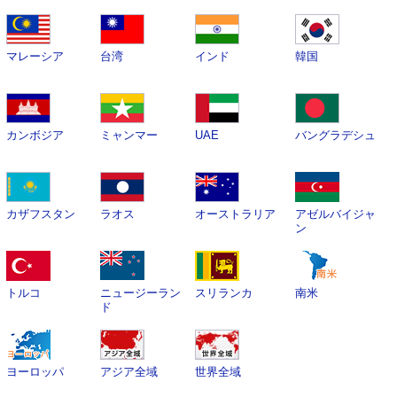
マレーシア
台湾
インド
韓国
カンボジア
ミャンマー
UAE
バングラデシュ
カザフスタン
ラオス
オーストラリア
アゼルバイジャ
ン
トルコ
ニュージーラン
スリランカ
南米
ド
ヨーロッパ
アジア全域
世界全域