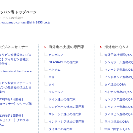
ッパン号 トップページ
：イシン株式会社
:
yappango-contact@ishin1853.co.jp
ビジネスセミナー
海外進出支援の専門家
海外進出Ｑ＆Ａ
ィリピン会社設立のプロ
カンボジア
海外子会社管理Q&A
く】フィリピン会社設
GLASIAOUSの専門家
シンガポール進出のQ
計支...
ベトナム
マレーシア進出のQ&
 Internatinal Tax Sevice
中国
インドネシア進出のQ
リピン投資セミナー～フ
タイ
タイ進出のQ&A
ピンの最新経済環境と日
の...
マレーシア
ベトナム進出のQ&A
023年6月9日開催】
ドイツ進出の専門家
カンボジア進出のQ&
ebセミナー】シリーズ第
シンガポール進出の専門家
ミャンマー進出のQ&
..
マレーシア進出の専門家
フィリピン進出のQ&
023年6月5日開催】
ebセミナー】クロスボー
インドネシア進出の専門家
ラオス進出のQ&A
...
タイ進出の専門家
中国に関する Q&A