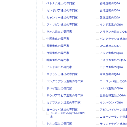
ベトナム進出の専門家
香港進出のQ&A
カンボジア進出の専門家
台湾進出のQ&A
ミャンマー進出の専門家
韓国進出のQ&A
フィリピン進出の専門家
インド進出のQ&A
ラオス進出の専門家
スリランカ進出のQ&
中国進出の専門家
バングラデシュ進出の
香港進出の専門家
UAE進出のQ&A
台湾進出の専門家
アジア進出のQ&A
韓国進出の専門家
アメリカ進出のQ&A
インド進出の専門家
カナダ進出のQ&A
スリランカ進出の専門家
南米進出のQ&A
バングラデシュ進出の専門家
ヨーロッパ進出のQ&
ドバイ進出の専門家
トルコ進出のQ&A
サウジアラビア進出の専門家
世界全域進出のQ&A
カザフスタン進出の専門家
インバウンドQ&A
ヨーロッパ進出の専門家
アゼルバイジャン進出
ヨーロッパ進出のおすすめの専門
ニュージーランド進出
家
トルコ進出の専門家
サウジアラビア進出の