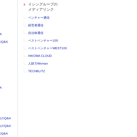
イシングループの
メディアリンク
ベンチャー通信
経営者通信
自治体通信
A
ベストベンチャー100
Q&A
ベストベンチャーWEST100
HIKOMA CLOUD
人財力Woman
TECHBLITZ
A
のQ&A
のQ&A
Q&A