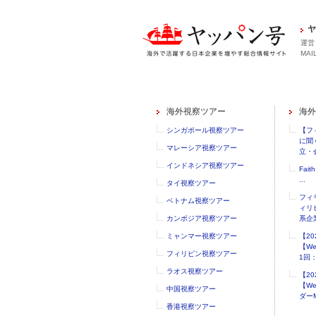
ヤ
運営
MAIL
海外視察ツアー
海外
シンガポール視察ツアー
【フ
に聞
マレーシア視察ツアー
立・会
インドネシア視察ツアー
Faith
...
タイ視察ツアー
フィ
ベトナム視察ツアー
ィリ
カンボジア視察ツアー
系企業
ミャンマー視察ツアー
【2
【W
フィリピン視察ツアー
1回：.
ラオス視察ツアー
【2
【W
中国視察ツアー
ダーM
香港視察ツアー