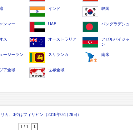
湾
インド
韓国
ャンマー
UAE
バングラデシュ
オス
オーストラリア
アゼルバイジャ
ン
ュージーラン
スリランカ
南米
ジア全域
世界全域
カ、3位はフィリピン（2018年02月28日）
1 / 1
1