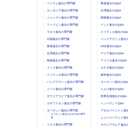
ベトナム進出の専門家
香港進出のQ&A
カンボジア進出の専門家
台湾進出のQ&A
ミャンマー進出の専門家
韓国進出のQ&A
フィリピン進出の専門家
インド進出のQ&A
ラオス進出の専門家
スリランカ進出のQ&
中国進出の専門家
バングラデシュ進出の
香港進出の専門家
UAE進出のQ&A
台湾進出の専門家
アジア進出のQ&A
韓国進出の専門家
アメリカ進出のQ&A
インド進出の専門家
カナダ進出のQ&A
スリランカ進出の専門家
南米進出のQ&A
バングラデシュ進出の専門家
ヨーロッパ進出のQ&
ドバイ進出の専門家
トルコ進出のQ&A
サウジアラビア進出の専門家
世界全域進出のQ&A
カザフスタン進出の専門家
インバウンドQ&A
ヨーロッパ進出の専門家
アゼルバイジャン進出
ヨーロッパ進出のおすすめの専門
ニュージーランド進出
家
トルコ進出の専門家
サウジアラビア進出の