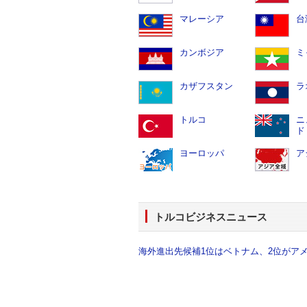
マレーシア
台
カンボジア
ミ
カザフスタン
ラ
トルコ
ニ
ド
ヨーロッパ
ア
トルコビジネスニュース
海外進出先候補1位はベトナム、2位がアメリ