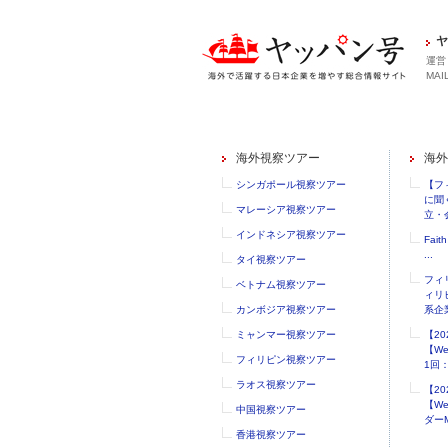
ヤ
運営
MAIL
海外視察ツアー
海外
シンガポール視察ツアー
【フ
に聞
マレーシア視察ツアー
立・会
インドネシア視察ツアー
Faith
...
タイ視察ツアー
フィ
ベトナム視察ツアー
ィリ
カンボジア視察ツアー
系企業
ミャンマー視察ツアー
【2
【W
フィリピン視察ツアー
1回：.
ラオス視察ツアー
【2
【W
中国視察ツアー
ダーM
香港視察ツアー