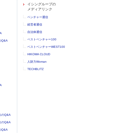
イシングループの
メディアリンク
ベンチャー通信
経営者通信
自治体通信
A
ベストベンチャー100
Q&A
ベストベンチャーWEST100
HIKOMA CLOUD
人財力Woman
TECHBLITZ
A
のQ&A
のQ&A
Q&A