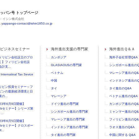
ッパン号 トップページ
：イシン株式会社
:
yappango-contact@ishin1853.co.jp
ビジネスセミナー
海外進出支援の専門家
海外進出Ｑ＆Ａ
ィリピン会社設立のプロ
カンボジア
海外子会社管理Q&A
く】フィリピン会社設
GLASIAOUSの専門家
シンガポール進出のQ
計支...
ベトナム
マレーシア進出のQ&
 Internatinal Tax Sevice
中国
インドネシア進出のQ
リピン投資セミナー～フ
タイ
タイ進出のQ&A
ピンの最新経済環境と日
の...
マレーシア
ベトナム進出のQ&A
023年6月9日開催】
ドイツ進出の専門家
カンボジア進出のQ&
ebセミナー】シリーズ第
シンガポール進出の専門家
ミャンマー進出のQ&
..
マレーシア進出の専門家
フィリピン進出のQ&
023年6月5日開催】
ebセミナー】クロスボー
インドネシア進出の専門家
ラオス進出のQ&A
...
タイ進出の専門家
中国に関する Q&A