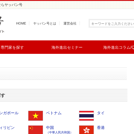
ならヤッパン号
HOME
ヤッパン号とは
運営会社
専門家を探す
海外進出セミナー
海外進出コラム/Q
探す
ンガポール
ベトナム
タイ
ィリピン
中国
香港
（中華人民共和国）