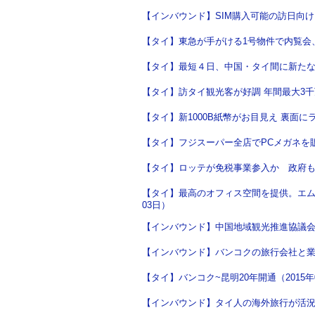
【インバウンド】SIM購入可能の訪日向け
【タイ】東急が手がける1号物件で内覧会、
【タイ】最短４日、中国・タイ間に新たな陸
【タイ】訪タイ観光客が好調 年間最大3千万
【タイ】新1000B紙幣がお目見え 裏面にラ
【タイ】フジスーパー全店でPCメガネを販売
【タイ】ロッテが免税事業参入か 政府も外
【タイ】最高のオフィス空間を提供。エムク
03日）
【インバウンド】中国地域観光推進協議会、
【インバウンド】バンコクの旅行会社と業務提
【タイ】バンコク~昆明20年開通（2015年
【インバウンド】タイ人の海外旅行が活況（2