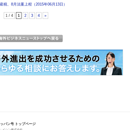
税、8月法案上程（2015年06月13日）
1 / 4
1
2
3
4
»
ッパン号 トップページ
：イシン株式会社