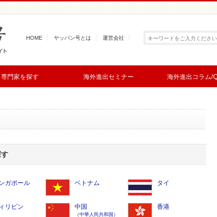
HOME
ヤッパン号とは
運営会社
専門家を探す
海外進出セミナー
海外進出コラム/Q
探す
ンガポール
ベトナム
タイ
ィリピン
中国
香港
（中華人民共和国）