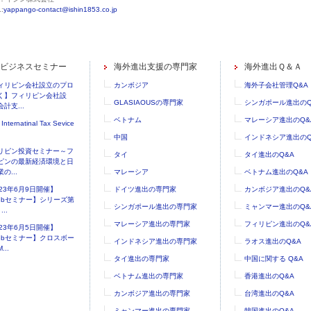
:
yappango-contact@ishin1853.co.jp
ビジネスセミナー
海外進出支援の専門家
海外進出Ｑ＆Ａ
ィリピン会社設立のプロ
カンボジア
海外子会社管理Q&A
く】フィリピン会社設
GLASIAOUSの専門家
シンガポール進出のQ
計支...
ベトナム
マレーシア進出のQ&
 Internatinal Tax Sevice
中国
インドネシア進出のQ
リピン投資セミナー～フ
タイ
タイ進出のQ&A
ピンの最新経済環境と日
の...
マレーシア
ベトナム進出のQ&A
023年6月9日開催】
ドイツ進出の専門家
カンボジア進出のQ&
ebセミナー】シリーズ第
シンガポール進出の専門家
ミャンマー進出のQ&
..
マレーシア進出の専門家
フィリピン進出のQ&
023年6月5日開催】
ebセミナー】クロスボー
インドネシア進出の専門家
ラオス進出のQ&A
...
タイ進出の専門家
中国に関する Q&A
ベトナム進出の専門家
香港進出のQ&A
カンボジア進出の専門家
台湾進出のQ&A
ミャンマー進出の専門家
韓国進出のQ&A