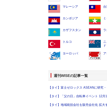
マレーシア
台
カンボジア
ミ
カザフスタン
ラ
トルコ
ニ
ド
ヨーロッパ
ア
週刊WISE
の記事一覧
【タイ】富士ゼロックス ASEANに研究・
【タイ】「父の日」自転車イベント 12月11日
【タイ】地域統括会社を販売会社化 拡大する