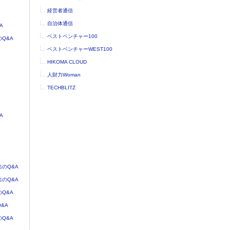
経営者通信
自治体通信
A
ベストベンチャー100
Q&A
ベストベンチャーWEST100
HIKOMA CLOUD
人財力Woman
TECHBLITZ
A
のQ&A
のQ&A
Q&A
&A
Q&A