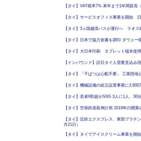
【タイ】VAT税率7% 来年まで1年間延長（2
【タイ】サービスオフィス事業を開始 日本
【タイ】3ヵ国越境バスが運行へ ラオス経由
【タイ】日本で協力覚書を調印 ダウェー開発
【タイ】大日本印刷 タブレット端末使用の
【インバウンド】訪日タイ人需要見込み現地
【タイ】「干ばつは心配不要」 工業団地公社
【タイ】機械設備の組立設置事業に3,800万
【タイ】若者9割超がSNS 3人に1人、30分
【タイ】空港鉄道延伸計画 2019年の開業の
【タイ】近鉄エクスプレス、東部プラチン
月21日）
【タイ】タイでアイスクリーム事業を開始 