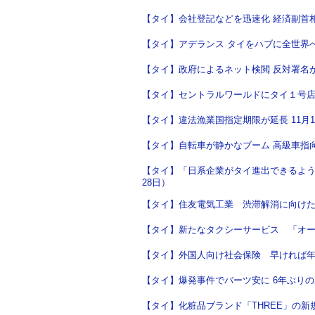
【タイ】会社登記などを迅速化 経済副首相が
【タイ】アデランス タイをハブに全世界へ輸
【タイ】政府によるネット検閲 反対署名が5
【タイ】セントラルワールドにタイ１号店 ABC C
【タイ】違法漁業国指定期限が延長 11月15
【タイ】自転車が静かなブーム 高級車指向が
【タイ】「日系企業がタイ進出できるよう恩
28日）
【タイ】住友電気工業 渋滞解消に向けたシ
【タイ】新たなタクシーサービス 「オール
【タイ】外国人向け社会保険 早ければ年内に
【タイ】爆発事件でバーツ安に 6年ぶりの水
【タイ】化粧品ブランド「THREE」の新規出