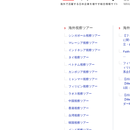
MAIL
海外視察ツアー
海外
シンガポール視察ツアー
【フ
に聞
マレーシア視察ツアー
立・会
インドネシア視察ツアー
Faith
...
タイ視察ツアー
フィ
ベトナム視察ツアー
ィリ
カンボジア視察ツアー
系企業
ミャンマー視察ツアー
【2
【W
フィリピン視察ツアー
1回：.
ラオス視察ツアー
【2
【W
中国視察ツアー
ダーM
香港視察ツアー
台湾視察ツアー
韓国視察ツアー
インド視察ツアー