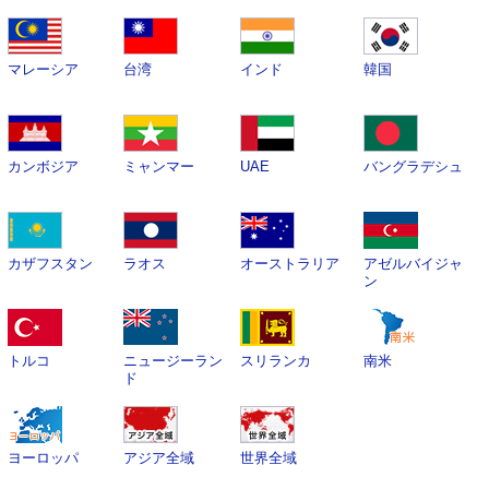
マレーシア
台湾
インド
韓国
カンボジア
ミャンマー
UAE
バングラデシュ
カザフスタン
ラオス
オーストラリア
アゼルバイジャ
ン
トルコ
ニュージーラン
スリランカ
南米
ド
ヨーロッパ
アジア全域
世界全域