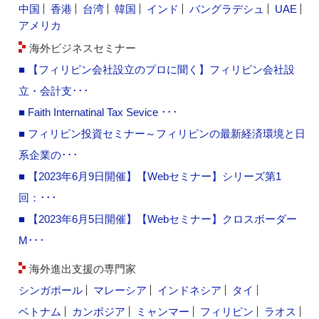
中国
香港
台湾
韓国
インド
バングラデシュ
UAE
アメリカ
海外ビジネスセミナー
■ 【フィリピン会社設立のプロに聞く】フィリピン会社設
立・会計支･･･
■ Faith Internatinal Tax Sevice ･･･
■ フィリピン投資セミナー～フィリピンの最新経済環境と日
系企業の･･･
■ 【2023年6月9日開催】【Webセミナー】シリーズ第1
回：･･･
■ 【2023年6月5日開催】【Webセミナー】クロスボーダー
M･･･
海外進出支援の専門家
シンガポール
マレーシア
インドネシア
タイ
ベトナム
カンボジア
ミャンマー
フィリピン
ラオス