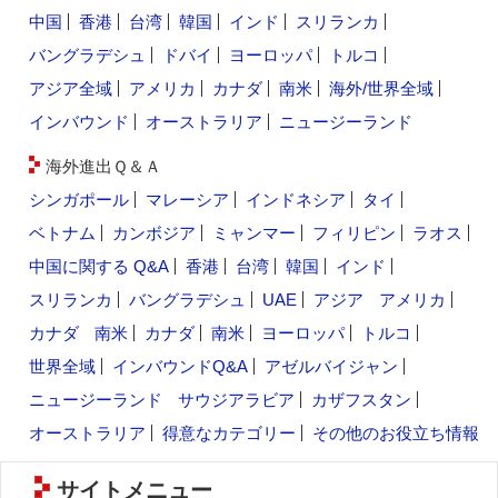
中国
香港
台湾
韓国
インド
スリランカ
バングラデシュ
ドバイ
ヨーロッパ
トルコ
アジア全域
アメリカ
カナダ
南米
海外/世界全域
インバウンド
オーストラリア
ニュージーランド
海外進出Ｑ＆Ａ
シンガポール
マレーシア
インドネシア
タイ
ベトナム
カンボジア
ミャンマー
フィリピン
ラオス
中国に関する Q&A
香港
台湾
韓国
インド
スリランカ
バングラデシュ
UAE
アジア
アメリカ
カナダ
南米
カナダ
南米
ヨーロッパ
トルコ
世界全域
インバウンドQ&A
アゼルバイジャン
ニュージーランド
サウジアラビア
カザフスタン
オーストラリア
得意なカテゴリー
その他のお役立ち情報
サイトメニュー