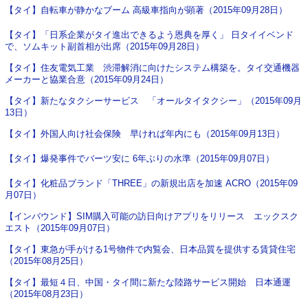
【タイ】自転車が静かなブーム 高級車指向が顕著（2015年09月28日）
【タイ】「日系企業がタイ進出できるよう恩典を厚く」 日タイイベンド
で、ソムキット副首相が出席（2015年09月28日）
【タイ】住友電気工業 渋滞解消に向けたシステム構築を。タイ交通機器
メーカーと協業合意（2015年09月24日）
【タイ】新たなタクシーサービス 「オールタイタクシー」（2015年09月
13日）
【タイ】外国人向け社会保険 早ければ年内にも（2015年09月13日）
【タイ】爆発事件でバーツ安に 6年ぶりの水準（2015年09月07日）
【タイ】化粧品ブランド「THREE」の新規出店を加速 ACRO（2015年09
月07日）
【インバウンド】SIM購入可能の訪日向けアプリをリリース エックスク
エスト（2015年09月07日）
【タイ】東急が手がける1号物件で内覧会、日本品質を提供する賃貸住宅
（2015年08月25日）
【タイ】最短４日、中国・タイ間に新たな陸路サービス開始 日本通運
（2015年08月23日）