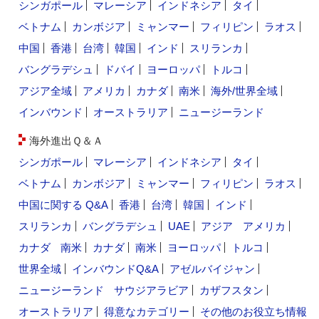
シンガポール
マレーシア
インドネシア
タイ
ベトナム
カンボジア
ミャンマー
フィリピン
ラオス
中国
香港
台湾
韓国
インド
スリランカ
バングラデシュ
ドバイ
ヨーロッパ
トルコ
アジア全域
アメリカ
カナダ
南米
海外/世界全域
インバウンド
オーストラリア
ニュージーランド
海外進出Ｑ＆Ａ
シンガポール
マレーシア
インドネシア
タイ
ベトナム
カンボジア
ミャンマー
フィリピン
ラオス
中国に関する Q&A
香港
台湾
韓国
インド
スリランカ
バングラデシュ
UAE
アジア
アメリカ
カナダ
南米
カナダ
南米
ヨーロッパ
トルコ
世界全域
インバウンドQ&A
アゼルバイジャン
ニュージーランド
サウジアラビア
カザフスタン
オーストラリア
得意なカテゴリー
その他のお役立ち情報