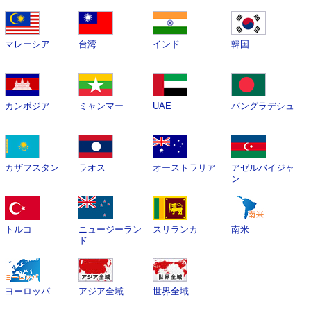
マレーシア
台湾
インド
韓国
カンボジア
ミャンマー
UAE
バングラデシュ
カザフスタン
ラオス
オーストラリア
アゼルバイジャ
ン
トルコ
ニュージーラン
スリランカ
南米
ド
ヨーロッパ
アジア全域
世界全域