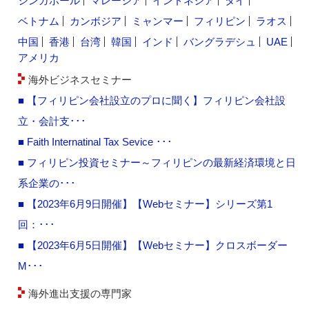
シンガポール
マレーシア
インドネシア
タイ
ベトナム
カンボジア
ミャンマー
フィリピン
ラオス
中国
香港
台湾
韓国
インド
バングラデシュ
UAE
アメリカ
海外ビジネスセミナー
■ 【フィリピン会社設立のプロに聞く】フィリピン会社設
立・会計支･･･
■ Faith Internatinal Tax Sevice ･･･
■ フィリピン投資セミナー～フィリピンの最新経済環境と日
系企業の･･･
■ 【2023年6月9日開催】【Webセミナー】シリーズ第1
回：･･･
■ 【2023年6月5日開催】【Webセミナー】クロスボーダー
M･･･
海外進出支援の専門家