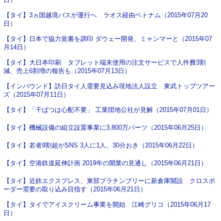
【タイ】3ヵ国越境バスが運行へ ラオス経由ベトナム（2015年07月20
日）
【タイ】日本で協力覚書を調印 ダウェー開発、ミャンマーと（2015年07
月14日）
【タイ】大日本印刷 タブレット端末使用の注文サービスで人件費3割
減、売上6割増の報告も（2015年07月13日）
【インバウンド】訪日タイ人需要見込み現地法人設立 東武トップツアー
ズ（2015年07月11日）
【タイ】「干ばつは心配不要」 工業団地公社が見解（2015年07月01日）
【タイ】機械設備の組立設置事業に3,800万バーツ（2015年06月25日）
【タイ】若者9割超がSNS 3人に1人、30分おき（2015年06月22日）
【タイ】空港鉄道延伸計画 2019年の開業の見通し（2015年06月21日）
【タイ】近鉄エクスプレス、東部プラチンブリーに新倉庫開設 クロスボ
ーダー需要の取り込み目指す（2015年06月21日）
【タイ】タイでアイスクリーム事業を開始 江崎グリコ（2015年06月17
日）