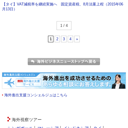
【タイ】VAT減税率を継続実施へ 固定資産税、8月法案上程（2015年06
月13日）
1 / 4
1
2
3
4
»
海外進出支援コンシェルジュはこちら
海外視察ツアー