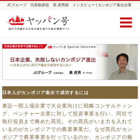
JCグループ 代表取締役 髙 虎男様 インタビュー | カンボジア進出企業
インタビューならヤッパン号
日本人がカンボジア進出で成功するには
東証一部上場企業で大企業向けに戦略コンサルティン
グ、ベンチャー企業に対して投資事業を行い、同社で
執行役員まで務めた髙氏。その髙氏がいま力を入れて
いるのがカンボジアでの農業事業だ。なぜ髙氏がカン
ボジアで農業事業を行っているのか、カンボジアの魅