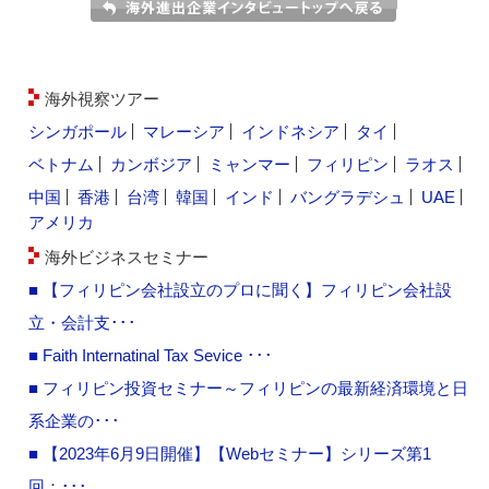
海外視察ツアー
シンガポール
マレーシア
インドネシア
タイ
ベトナム
カンボジア
ミャンマー
フィリピン
ラオス
中国
香港
台湾
韓国
インド
バングラデシュ
UAE
アメリカ
海外ビジネスセミナー
■ 【フィリピン会社設立のプロに聞く】フィリピン会社設
立・会計支･･･
■ Faith Internatinal Tax Sevice ･･･
■ フィリピン投資セミナー～フィリピンの最新経済環境と日
系企業の･･･
■ 【2023年6月9日開催】【Webセミナー】シリーズ第1
回：･･･