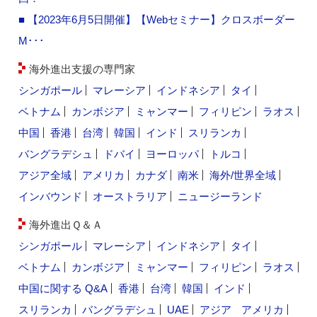
■ 【2023年6月5日開催】【Webセミナー】クロスボーダー
M･･･
海外進出支援の専門家
シンガポール
マレーシア
インドネシア
タイ
ベトナム
カンボジア
ミャンマー
フィリピン
ラオス
中国
香港
台湾
韓国
インド
スリランカ
バングラデシュ
ドバイ
ヨーロッパ
トルコ
アジア全域
アメリカ
カナダ
南米
海外/世界全域
インバウンド
オーストラリア
ニュージーランド
海外進出Ｑ＆Ａ
シンガポール
マレーシア
インドネシア
タイ
ベトナム
カンボジア
ミャンマー
フィリピン
ラオス
中国に関する Q&A
香港
台湾
韓国
インド
スリランカ
バングラデシュ
UAE
アジア
アメリカ