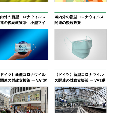
内外の新型コロナウィルス
国内外の新型コロナウィルス
連の後続政策③「小型マイ
関連の後続政策
ロ企業の増値税減免政策の
②サービス業の小型マイクロ
末まで延長、所得税の納付
企業と個人経営者における賃
延」
貸料プレッシャーの緩和策
ドイツ】新型コロナウイル
【ドイツ】新型コロナウイル
関連の財政支援策 ー VAT対
ス関連の財政支援策 ー VAT税
の実務
率の引下げ