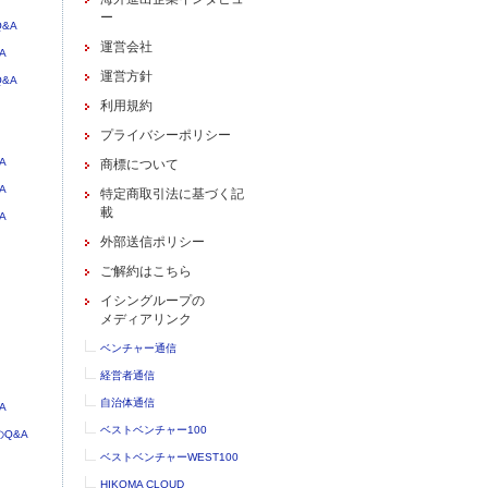
ー
&A
運営会社
A
運営方針
&A
利用規約
プライバシーポリシー
A
商標について
A
特定商取引法に基づく記
載
A
外部送信ポリシー
ご解約はこちら
イシングループの
メディアリンク
ベンチャー通信
経営者通信
自治体通信
A
ベストベンチャー100
Q&A
ベストベンチャーWEST100
HIKOMA CLOUD