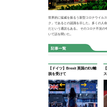
世界的に猛威を振るう新型コロナウイルス
ク」であるとの認識を示した。多くの人
だという通説もある。 そのコロナ不況の
いて話を聞いた。
【ドイツ】Brexit 英国のEU離
【
脱を受けて
ス
防