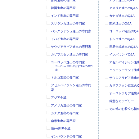
台湾進出の専門家
アジア進出のQ&A
韓国進出の専門家
アメリカ進出のQ&A
インド進出の専門家
カナダ進出のQ&A
スリランカ進出の専門家
南米進出のQ&A
バングラデシュ進出の専門家
ヨーロッパ進出のQ&
ドバイ進出の専門家
トルコ進出のQ&A
サウジアラビア進出の専門家
世界全域進出のQ&A
カザフスタン進出の専門家
インバウンドQ&A
ヨーロッパ進出の専門家
アゼルバイジャン進出
ヨーロッパ進出のおすすめの専門
ニュージーランド進出
家
トルコ進出の専門家
サウジアラビア進出の
アゼルバイジャン進出の専門
カザフスタン進出のQ
家
オーストラリア進出の
アジア全域
得意なカテゴリー
アメリカ進出の専門家
その他のお役立ち情
カナダ進出の専門家
南米進出の専門家
海外/世界全域
インバウンドの専門家