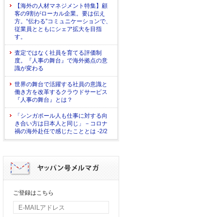
【海外の人材マネジメント特集】顧
客の9割がローカル企業。要は伝え
方。“伝わる”コミュニケーションで、
従業員とともにシェア拡大を目指
す。
査定ではなく社員を育てる評価制
度。『人事の舞台』で海外拠点の意
識が変わる
世界の舞台で活躍する社員の意識と
働き方を改革するクラウドサービス
『人事の舞台』とは？
「シンガポール人も仕事に対する向
き合い方は日本人と同じ」－コロナ
禍の海外赴任で感じたこととは -2/2
ご登録はこちら