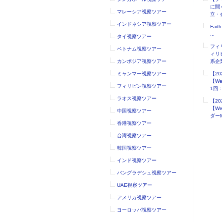
に聞
マレーシア視察ツアー
立・会
インドネシア視察ツアー
Faith
...
タイ視察ツアー
フィ
ベトナム視察ツアー
ィリ
カンボジア視察ツアー
系企業
ミャンマー視察ツアー
【2
【W
フィリピン視察ツアー
1回：.
ラオス視察ツアー
【2
【W
中国視察ツアー
ダーM
香港視察ツアー
台湾視察ツアー
韓国視察ツアー
インド視察ツアー
バングラデシュ視察ツアー
UAE視察ツアー
アメリカ視察ツアー
ヨーロッパ視察ツアー