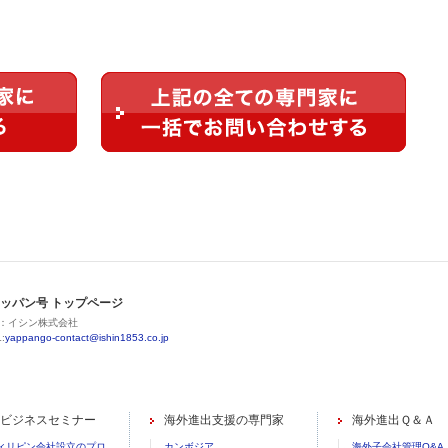
ッパン号 トップページ
：イシン株式会社
:
yappango-contact@ishin1853.co.jp
ビジネスセミナー
海外進出支援の専門家
海外進出Ｑ＆Ａ
ィリピン会社設立のプロ
カンボジア
海外子会社管理Q&A