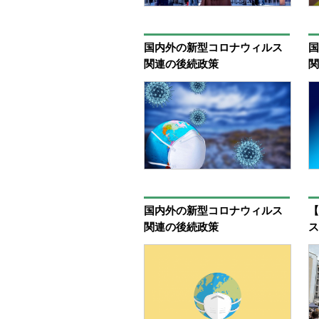
国内外の新型コロナウィルス
国
関連の後続政策
関
④最高人民裁判所の新型コロ
ク
ナに関わる民事事件の審理に
年
関する指導意見（二）
繰
国内外の新型コロナウィルス
【
関連の後続政策
ス
①雇用の安定と拡大に関する
策
支援計画実施開始