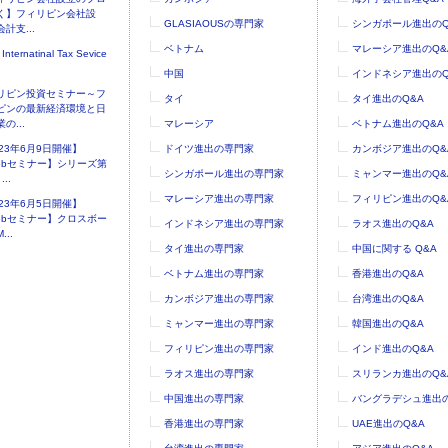
く】フィリピン会社設
GLASIAOUSの専門家
シンガポール進出のQ
計支...
ベトナム
マレーシア進出のQ&
 Internatinal Tax Sevice
中国
インドネシア進出のQ
リピン投資セミナー～フ
タイ
タイ進出のQ&A
ピンの最新経済環境と日
の...
マレーシア
ベトナム進出のQ&A
023年6月9日開催】
ドイツ進出の専門家
カンボジア進出のQ&
ebセミナー】シリーズ第
シンガポール進出の専門家
ミャンマー進出のQ&
..
マレーシア進出の専門家
フィリピン進出のQ&
023年6月5日開催】
ebセミナー】クロスボー
インドネシア進出の専門家
ラオス進出のQ&A
...
タイ進出の専門家
中国に関する Q&A
ベトナム進出の専門家
香港進出のQ&A
カンボジア進出の専門家
台湾進出のQ&A
ミャンマー進出の専門家
韓国進出のQ&A
フィリピン進出の専門家
インド進出のQ&A
ラオス進出の専門家
スリランカ進出のQ&
中国進出の専門家
バングラデシュ進出の
香港進出の専門家
UAE進出のQ&A