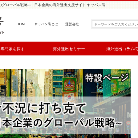
グローバル戦略～ | 日本企業の海外進出支援サイト ヤッパン号
HOME
ヤッパン号とは
運営会社
専門家を探す
海外進出セミナー
海外進出コラム/Q