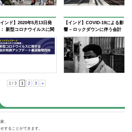
インド】2020年5月13日発
【インド】COVID-19による影
： 新型コロナウイルスに関
響 – ロックダウンに伴う会計
る会計税務アップデート要
税務ルールの変更点
整理資料
1 / 3
1
2
3
»
門家、
わせすることができます。