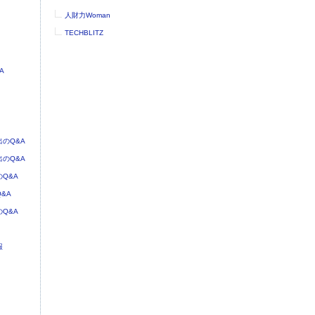
人財力Woman
TECHBLITZ
A
のQ&A
のQ&A
Q&A
&A
Q&A
報