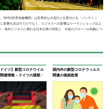
。WHO(世界保健機関）は世界的な大流行と位置付ける「パンデミッ
命に影響を及ぼすだけでなく、ビジネスへの影響はリーマンショック以上
中、海外ビジネスに携わる日本企業の現状と、今後のグローバル戦略につ
ドイツ】新型コロナウイル
国内外の新型コロナウィルス
関連情報 – ドイツの渡航・
関連の後続政策
疫措置について
④最高人民裁判所の新型コロ
ナに関わる民事事件の審理に
関する指導意見（二）