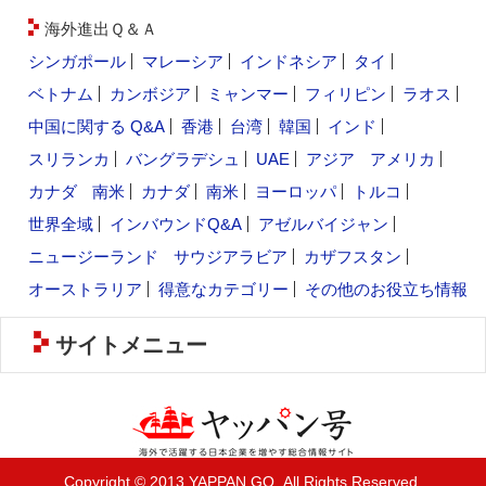
海外進出Ｑ＆Ａ
シンガポール
マレーシア
インドネシア
タイ
ベトナム
カンボジア
ミャンマー
フィリピン
ラオス
中国に関する Q&A
香港
台湾
韓国
インド
スリランカ
バングラデシュ
UAE
アジア
アメリカ
カナダ
南米
カナダ
南米
ヨーロッパ
トルコ
世界全域
インバウンドQ&A
アゼルバイジャン
ニュージーランド
サウジアラビア
カザフスタン
オーストラリア
得意なカテゴリー
その他のお役立ち情報
サイトメニュー
Copyright © 2013 YAPPAN GO. All Rights Reserved.