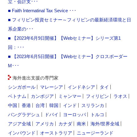
立・会計支･･･
■ Faith Internatinal Tax Sevice ･･･
■ フィリピン投資セミナー～フィリピンの最新経済環境と日
系企業の･･･
■ 【2023年6月9日開催】【Webセミナー】シリーズ第1
回：･･･
■ 【2023年6月5日開催】【Webセミナー】クロスボーダー
M･･･
海外進出支援の専門家
シンガポール
マレーシア
インドネシア
タイ
ベトナム
カンボジア
ミャンマー
フィリピン
ラオス
中国
香港
台湾
韓国
インド
スリランカ
バングラデシュ
ドバイ
ヨーロッパ
トルコ
アジア全域
アメリカ
カナダ
南米
海外/世界全域
インバウンド
オーストラリア
ニュージーランド