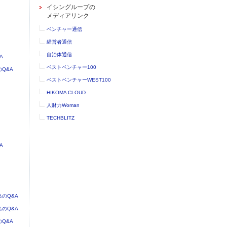
イシングループの
メディアリンク
ベンチャー通信
経営者通信
自治体通信
A
ベストベンチャー100
Q&A
ベストベンチャーWEST100
HIKOMA CLOUD
人財力Woman
TECHBLITZ
A
のQ&A
のQ&A
Q&A