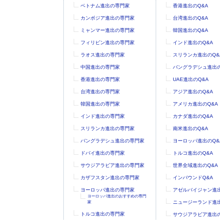
ベトナム進出の専門家
香港進出のQ&A
カンボジア進出の専門家
台湾進出のQ&A
ミャンマー進出の専門家
韓国進出のQ&A
フィリピン進出の専門家
インド進出のQ&A
ラオス進出の専門家
スリランカ進出のQ&
中国進出の専門家
バングラデシュ進出の
香港進出の専門家
UAE進出のQ&A
台湾進出の専門家
アジア進出のQ&A
韓国進出の専門家
アメリカ進出のQ&A
インド進出の専門家
カナダ進出のQ&A
スリランカ進出の専門家
南米進出のQ&A
バングラデシュ進出の専門家
ヨーロッパ進出のQ&
ドバイ進出の専門家
トルコ進出のQ&A
サウジアラビア進出の専門家
世界全域進出のQ&A
カザフスタン進出の専門家
インバウンドQ&A
ヨーロッパ進出の専門家
アゼルバイジャン進出
ヨーロッパ進出のおすすめの専門
ニュージーランド進出
家
トルコ進出の専門家
サウジアラビア進出の