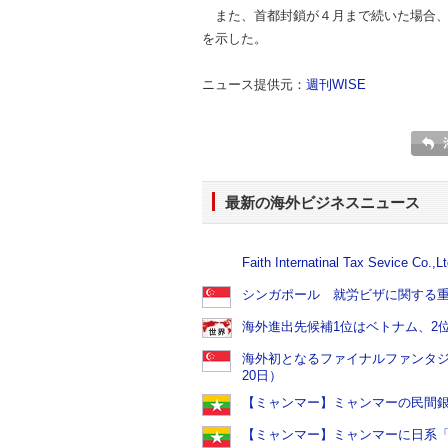
また、首都封鎖が４月まで続いた場合、「
を示した。
ニュース提供元：
週刊WISE
最新の海外ビジネスニュース
Faith Internatinal Tax Sevice C
シンガポール 就労ビザに関する重要
海外進出先候補1位はベトナム、2位
海外初となるファイナルファンタジ
20日）
【ミャンマー】ミャンマーの民間銀行
【ミャンマー】ミャンマーに日系「お