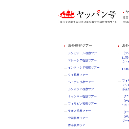
ヤ
運営
MAIL
海外視察ツアー
海外
シンガポール視察ツアー
【フ
に聞
マレーシア視察ツアー
立・会
インドネシア視察ツアー
Faith
...
タイ視察ツアー
フィ
ベトナム視察ツアー
ィリ
カンボジア視察ツアー
系企業
ミャンマー視察ツアー
【2
【W
フィリピン視察ツアー
1回：.
ラオス視察ツアー
【2
【W
中国視察ツアー
ダーM
香港視察ツアー