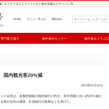
 | タイビジネスニュース | タイ進出支援ならヤッパン号
HOME
ヤッパン号とは
運営会社
専門家を探す
海外進出セミナー
海外進出コラム/Q
、国内観光客20%減
2014年01月31日
ャイ会長は、首都封鎖後の国内旅行の件が、前年同期に比べ約20％減少
よる旅行志向の減退、社員旅行の延期などを挙げた。