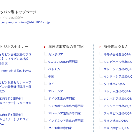
ッパン号 トップページ
：イシン株式会社
:
yappango-contact@ishin1853.co.jp
ビジネスセミナー
海外進出支援の専門家
海外進出Ｑ＆Ａ
ィリピン会社設立のプロ
カンボジア
海外子会社管理Q&A
く】フィリピン会社設
GLASIAOUSの専門家
シンガポール進出のQ
計支...
ベトナム
マレーシア進出のQ&
 Internatinal Tax Sevice
中国
インドネシア進出のQ
リピン投資セミナー～フ
タイ
タイ進出のQ&A
ピンの最新経済環境と日
の...
マレーシア
ベトナム進出のQ&A
023年6月9日開催】
ドイツ進出の専門家
カンボジア進出のQ&
ebセミナー】シリーズ第
シンガポール進出の専門家
ミャンマー進出のQ&
..
マレーシア進出の専門家
フィリピン進出のQ&
023年6月5日開催】
ebセミナー】クロスボー
インドネシア進出の専門家
ラオス進出のQ&A
...
タイ進出の専門家
中国に関する Q&A