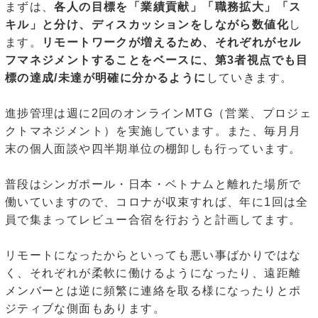
まずは、
各人の目標を「業績貢献」「職務拡大」「ス
キル」と分け、ディスカッションをしながら数値化
し
ます。
リモートワークが増えるため、それぞれがセル
フマネジメントすることをベースに、第3者視点でも目
標の達成/未達が明確に分かるように
していきます。
進捗管理は週に2回のオンラインMTG（営業、プロジェ
クトマネジメント）を実施しています。また、毎月月
末の個人面談や四半期単位の棚卸しも行っています。
普段はシンガポール・日本・ベトナムと離れた場所で
働いていますので、コロナが収束すれば、年に1回は全
員で集まってレビュー合宿を行おうと計画してます。
リモートになったからといっても悪い事ばかりではな
く、それぞれが柔軟に働けるようになったり、遠距離
メンバーとは逆に頻繁に連絡を取る様になったりとポ
ジティブな側面もあります。