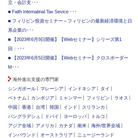
立・会計支･･･
■ Faith Internatinal Tax Sevice ･･･
■ フィリピン投資セミナー～フィリピンの最新経済環境と日
系企業の･･･
■ 【2023年6月9日開催】【Webセミナー】シリーズ第1
回：･･･
■ 【2023年6月5日開催】【Webセミナー】クロスボーダー
M･･･
海外進出支援の専門家
シンガポール
マレーシア
インドネシア
タイ
ベトナム
カンボジア
ミャンマー
フィリピン
ラオス
中国
香港
台湾
韓国
インド
スリランカ
バングラデシュ
ドバイ
ヨーロッパ
トルコ
アジア全域
アメリカ
カナダ
南米
海外/世界全域
インバウンド
オーストラリア
ニュージーランド