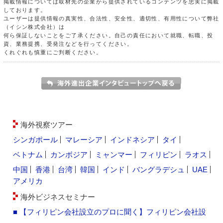
掲載情報については取材先の企業から提供されているコンテンツを忠実に掲載
しております。
ユーザーは提供情報の真実性、合法性、安全性、適切性、有用性について弊社
（イシン株式会社）は
何ら保証しないことをご了承ください。自己の責任において就職、転職、投
資、業務提携、受発注などを行ってください。
くれぐれも慎重にご判断ください。
海外視察ツアー
シンガポール
マレーシア
インドネシア
タイ
ベトナム
カンボジア
ミャンマー
フィリピン
ラオス
中国
香港
台湾
韓国
インド
バングラデシュ
UAE
アメリカ
海外ビジネスセミナー
■ 【フィリピン会社設立のプロに聞く】フィリピン会社設