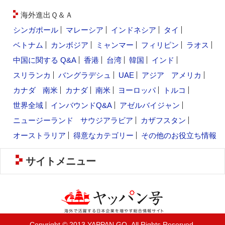
海外進出Ｑ＆Ａ
シンガポール
マレーシア
インドネシア
タイ
ベトナム
カンボジア
ミャンマー
フィリピン
ラオス
中国に関する Q&A
香港
台湾
韓国
インド
スリランカ
バングラデシュ
UAE
アジア
アメリカ
カナダ
南米
カナダ
南米
ヨーロッパ
トルコ
世界全域
インバウンドQ&A
アゼルバイジャン
ニュージーランド
サウジアラビア
カザフスタン
オーストラリア
得意なカテゴリー
その他のお役立ち情報
サイトメニュー
Copyright © 2013 YAPPAN GO. All Rights Reserved.