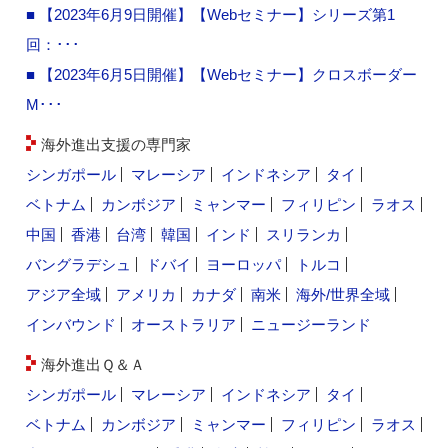
■ 【2023年6月9日開催】【Webセミナー】シリーズ第1
回：･･･
■ 【2023年6月5日開催】【Webセミナー】クロスボーダー
M･･･
海外進出支援の専門家
シンガポール
マレーシア
インドネシア
タイ
ベトナム
カンボジア
ミャンマー
フィリピン
ラオス
中国
香港
台湾
韓国
インド
スリランカ
バングラデシュ
ドバイ
ヨーロッパ
トルコ
アジア全域
アメリカ
カナダ
南米
海外/世界全域
インバウンド
オーストラリア
ニュージーランド
海外進出Ｑ＆Ａ
シンガポール
マレーシア
インドネシア
タイ
ベトナム
カンボジア
ミャンマー
フィリピン
ラオス