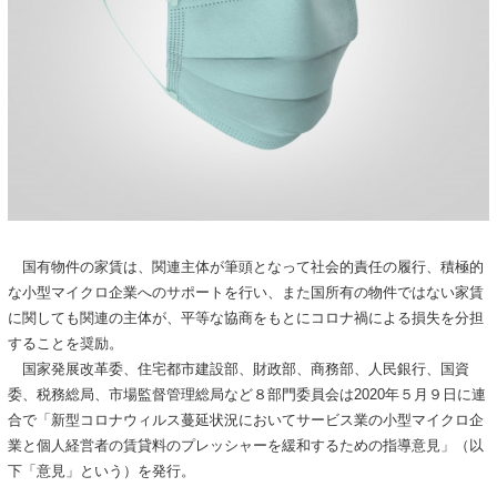
国有物件の家賃は、関連主体が筆頭となって社会的責任の履行、積極的
な小型マイクロ企業へのサポートを行い、また国所有の物件ではない家賃
に関しても関連の主体が、平等な協商をもとにコロナ禍による損失を分担
することを奨励。
国家発展改革委、住宅都市建設部、財政部、商務部、人民銀行、国資
委、税務総局、市場監督管理総局など８部門委員会は2020年５月９日に連
合で「新型コロナウィルス蔓延状況においてサービス業の小型マイクロ企
業と個人経営者の賃貸料のプレッシャーを緩和するための指導意見」（以
下「意見」という）を発行。