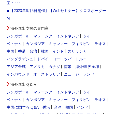
回：･･･
■ 【2023年6月5日開催】【Webセミナー】クロスボーダー
M･･･
海外進出支援の専門家
シンガポール
マレーシア
インドネシア
タイ
ベトナム
カンボジア
ミャンマー
フィリピン
ラオス
中国
香港
台湾
韓国
インド
スリランカ
バングラデシュ
ドバイ
ヨーロッパ
トルコ
アジア全域
アメリカ
カナダ
南米
海外/世界全域
インバウンド
オーストラリア
ニュージーランド
海外進出Ｑ＆Ａ
シンガポール
マレーシア
インドネシア
タイ
ベトナム
カンボジア
ミャンマー
フィリピン
ラオス
中国に関する Q&A
香港
台湾
韓国
インド