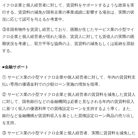
イクロ企業と個人経営者に対して、賃貸料をサポートするような政策を実
行する。賃貸料の減免が国有企業の事業成績に影響する場合は、実際の状
況に応じて認可を与えるか考査中。
③非国有物件を賃貸し経営しており、困難が生じたサービス業の小型マイ
クロ企業と個人経営者が現れた場合、賃貸人に対しても賃借人の実際の困
難状況を考慮し、双方平等な協商の上、賃貸料の減免もしくは延納を奨励
する。
■金融サポート
① サービス業の小型マイクロ企業や個人経営者に対して、年内の賃貸料支
払い専用の優遇金利での少額ローン実施の増加を指導。
② サービス業の小型マイクロ企業と個人経営者の賃貸料を減免した賃貸人
に対して、国有銀行などの金融機関は必要と見なされる年内の賃貸料収入
に基づく収入の優遇利率での質権設定ローンを支持するよう導く。また、
銀行など金融機構が賃貸料収入を基とした質権設定ローン商品の売り出し
を支持。
③ サービス業の小型マイクロ企業と個人経営者、実際に賃貸料を減免した