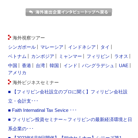
海外視察ツアー
シンガポール
マレーシア
インドネシア
タイ
ベトナム
カンボジア
ミャンマー
フィリピン
ラオス
中国
香港
台湾
韓国
インド
バングラデシュ
UAE
アメリカ
海外ビジネスセミナー
■ 【フィリピン会社設立のプロに聞く】フィリピン会社設
立・会計支･･･
■ Faith Internatinal Tax Sevice ･･･
■ フィリピン投資セミナー～フィリピンの最新経済環境と日
系企業の･･･
■ 【2023年6月9日開催】【Webセミナー】シリーズ第1