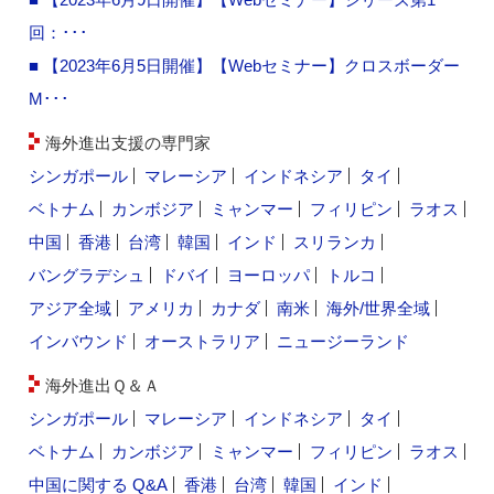
回：･･･
■ 【2023年6月5日開催】【Webセミナー】クロスボーダー
M･･･
海外進出支援の専門家
シンガポール
マレーシア
インドネシア
タイ
ベトナム
カンボジア
ミャンマー
フィリピン
ラオス
中国
香港
台湾
韓国
インド
スリランカ
バングラデシュ
ドバイ
ヨーロッパ
トルコ
アジア全域
アメリカ
カナダ
南米
海外/世界全域
インバウンド
オーストラリア
ニュージーランド
海外進出Ｑ＆Ａ
シンガポール
マレーシア
インドネシア
タイ
ベトナム
カンボジア
ミャンマー
フィリピン
ラオス
中国に関する Q&A
香港
台湾
韓国
インド