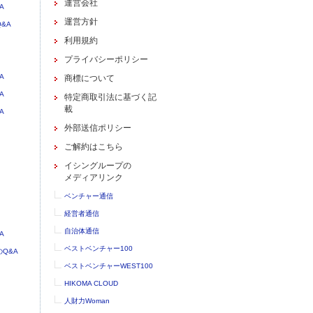
運営会社
A
運営方針
&A
利用規約
プライバシーポリシー
A
商標について
A
特定商取引法に基づく記
載
A
外部送信ポリシー
ご解約はこちら
イシングループの
メディアリンク
ベンチャー通信
経営者通信
自治体通信
A
ベストベンチャー100
Q&A
ベストベンチャーWEST100
HIKOMA CLOUD
人財力Woman