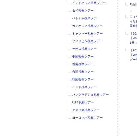
インドネシア視察ツアー
Faith
...
タイ視察ツアー
フィ
ベトナム視察ツアー
ィリ
カンボジア視察ツアー
系企業
ミャンマー視察ツアー
【2
【W
フィリピン視察ツアー
1回：.
ラオス視察ツアー
【2
【W
中国視察ツアー
ダーM
香港視察ツアー
台湾視察ツアー
韓国視察ツアー
インド視察ツアー
バングラデシュ視察ツアー
UAE視察ツアー
アメリカ視察ツアー
ヨーロッパ視察ツアー