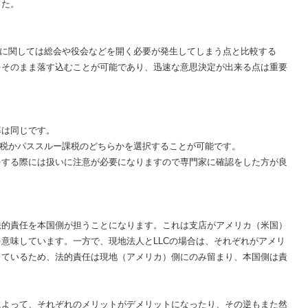
した。
めに関しては総会や役会などを開く必要が発生してしまう点と比較する
をそのまま落す込むことが可能であり、迅速な意思決定が出来る点は重要
率は同じです。
課税かパススルー課税のどちらかを選択することが可能です。
をする際には扱いに注意が必要になりますので専門家に確認をした方が良
法的責任を本国側が担うことになります。これは支店がアメリカ（米国）
意味しています。一方で、現地法人とLLCの場合は、それぞれがアメリ
しているため、法的責任は現地（アメリカ）側にのみ留まり、本国側は責
によって、それぞれのメリットがデメリットになったり、その逆もまた然