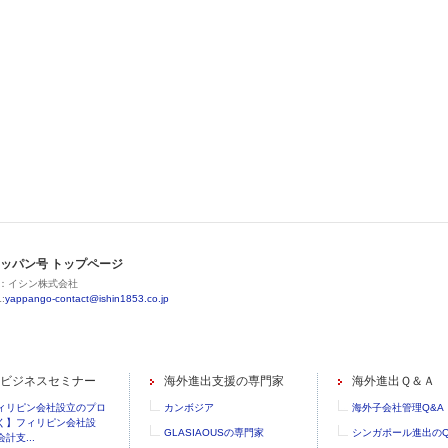
ッパン号 トップページ
：イシン株式会社
:
yappango-contact@ishin1853.co.jp
ビジネスセミナー
海外進出支援の専門家
海外進出Ｑ＆Ａ
ィリピン会社設立のプロ
カンボジア
海外子会社管理Q&A
く】フィリピン会社設
GLASIAOUSの専門家
シンガポール進出のQ
計支...