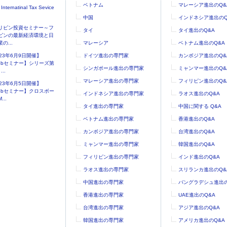
ベトナム
マレーシア進出のQ&
 Internatinal Tax Sevice
中国
インドネシア進出のQ
リピン投資セミナー～フ
タイ
タイ進出のQ&A
ピンの最新経済環境と日
の...
マレーシア
ベトナム進出のQ&A
023年6月9日開催】
ドイツ進出の専門家
カンボジア進出のQ&
ebセミナー】シリーズ第
シンガポール進出の専門家
ミャンマー進出のQ&
..
マレーシア進出の専門家
フィリピン進出のQ&
023年6月5日開催】
ebセミナー】クロスボー
インドネシア進出の専門家
ラオス進出のQ&A
...
タイ進出の専門家
中国に関する Q&A
ベトナム進出の専門家
香港進出のQ&A
カンボジア進出の専門家
台湾進出のQ&A
ミャンマー進出の専門家
韓国進出のQ&A
フィリピン進出の専門家
インド進出のQ&A
ラオス進出の専門家
スリランカ進出のQ&
中国進出の専門家
バングラデシュ進出の
香港進出の専門家
UAE進出のQ&A
台湾進出の専門家
アジア進出のQ&A
韓国進出の専門家
アメリカ進出のQ&A