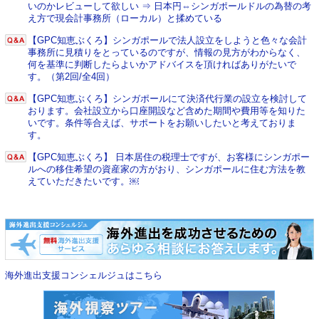
いのかレビューして欲しい ⇒ 日本円⇔シンガポールドルの為替の考
え方で現会計事務所（ローカル）と揉めている
【GPC知恵ぶくろ】シンガポールで法人設立をしようと色々な会計
事務所に見積りをとっているのですが、情報の見方がわからなく、
何を基準に判断したらよいかアドバイスを頂ければありがたいで
す。（第2回/全4回）
【GPC知恵ぶくろ】シンガポールにて決済代行業の設立を検討して
おります。会社設立から口座開設など含めた期間や費用等を知りた
いです。条件等合えば、サポートをお願いしたいと考えておりま
す。
【GPC知恵ぶくろ】 日本居住の税理士ですが、お客様にシンガポー
ルへの移住希望の資産家の方がおり、シンガポールに住む方法を教
えていただきたいです。￼
海外進出支援コンシェルジュはこちら