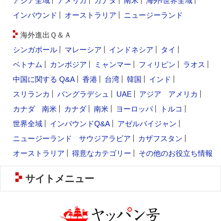
アジア全域
アメリカ
カナダ
南米
海外/世界全域
インバウンド
オーストラリア
ニュージーランド
海外進出Ｑ＆Ａ
シンガポール
マレーシア
インドネシア
タイ
ベトナム
カンボジア
ミャンマー
フィリピン
ラオス
中国に関する Q&A
香港
台湾
韓国
インド
スリランカ
バングラデシュ
UAE
アジア
アメリカ
カナダ
南米
カナダ
南米
ヨーロッパ
トルコ
世界全域
インバウンドQ&A
アゼルバイジャン
ニュージーランド
サウジアラビア
カザフスタン
オーストラリア
得意なカテゴリー
その他のお役立ち情報
サイトメニュー