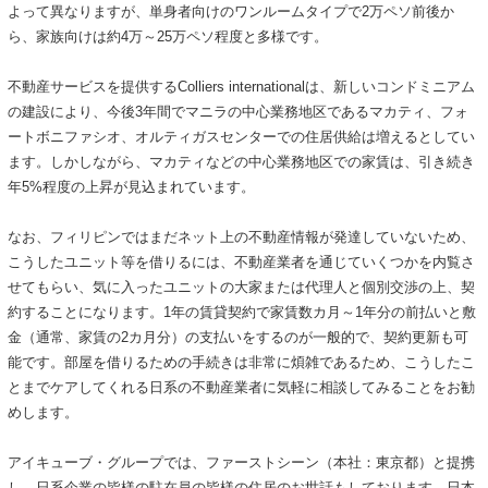
よって異なりますが、単身者向けのワンルームタイプで2万ペソ前後か
ら、家族向けは約4万～25万ペソ程度と多様です。
不動産サービスを提供するColliers internationalは、新しいコンドミニアム
の建設により、今後3年間でマニラの中心業務地区であるマカティ、フォ
ートボニファシオ、オルティガスセンターでの住居供給は増えるとしてい
ます。しかしながら、マカティなどの中心業務地区での家賃は、引き続き
年5%程度の上昇が見込まれています。
なお、フィリピンではまだネット上の不動産情報が発達していないため、
こうしたユニット等を借りるには、不動産業者を通じていくつかを内覧さ
せてもらい、気に入ったユニットの大家または代理人と個別交渉の上、契
約することになります。1年の賃貸契約で家賃数カ月～1年分の前払いと敷
金（通常、家賃の2カ月分）の支払いをするのが一般的で、契約更新も可
能です。部屋を借りるための手続きは非常に煩雑であるため、こうしたこ
とまでケアしてくれる日系の不動産業者に気軽に相談してみることをお勧
めします。
アイキューブ・グループでは、ファーストシーン（本社：東京都）と提携
し、日系企業の皆様の駐在員の皆様の住居のお世話もしております。日本