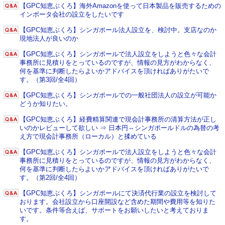
【GPC知恵ぶくろ】海外Amazonを使って日本製品を販売するための
インポータ会社の設立をしたいです
【GPC知恵ぶくろ】シンガポール法人設立を、検討中。支店なのか
現地法人が良いのか
【GPC知恵ぶくろ】シンガポールで法人設立をしようと色々な会計
事務所に見積りをとっているのですが、情報の見方がわからなく、
何を基準に判断したらよいかアドバイスを頂ければありがたいで
す。（第3回/全4回）
【GPC知恵ぶくろ】シンガポールでの一般社団法人の設立が可能か
どうか知りたい。
【GPC知恵ぶくろ】経費精算関連で現会計事務所の清算方法が正し
いのかレビューして欲しい ⇒ 日本円⇔シンガポールドルの為替の考
え方で現会計事務所（ローカル）と揉めている
【GPC知恵ぶくろ】シンガポールで法人設立をしようと色々な会計
事務所に見積りをとっているのですが、情報の見方がわからなく、
何を基準に判断したらよいかアドバイスを頂ければありがたいで
す。（第2回/全4回）
【GPC知恵ぶくろ】シンガポールにて決済代行業の設立を検討して
おります。会社設立から口座開設など含めた期間や費用等を知りた
いです。条件等合えば、サポートをお願いしたいと考えておりま
す。