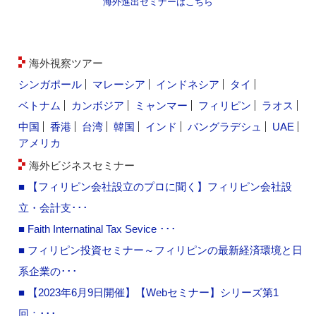
海外進出セミナーはこちら
海外視察ツアー
シンガポール
マレーシア
インドネシア
タイ
ベトナム
カンボジア
ミャンマー
フィリピン
ラオス
中国
香港
台湾
韓国
インド
バングラデシュ
UAE
アメリカ
海外ビジネスセミナー
■ 【フィリピン会社設立のプロに聞く】フィリピン会社設
立・会計支･･･
■ Faith Internatinal Tax Sevice ･･･
■ フィリピン投資セミナー～フィリピンの最新経済環境と日
系企業の･･･
■ 【2023年6月9日開催】【Webセミナー】シリーズ第1
回：･･･