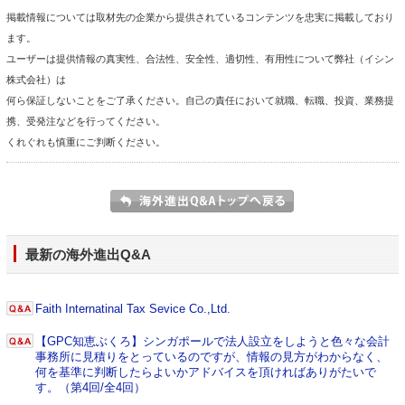
掲載情報については取材先の企業から提供されているコンテンツを忠実に掲載しており
ます。
ユーザーは提供情報の真実性、合法性、安全性、適切性、有用性について弊社（イシン
株式会社）は
何ら保証しないことをご了承ください。自己の責任において就職、転職、投資、業務提
携、受発注などを行ってください。
くれぐれも慎重にご判断ください。
最新の海外進出Q&A
Faith Internatinal Tax Sevice Co.,Ltd.
【GPC知恵ぶくろ】シンガポールで法人設立をしようと色々な会計
事務所に見積りをとっているのですが、情報の見方がわからなく、
何を基準に判断したらよいかアドバイスを頂ければありがたいで
す。（第4回/全4回）