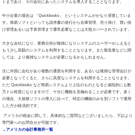
トまであり、その会社にあったシステムを導入することとなります。
中小企業の場合は 「Quickbooks」 というシステムがかなり浸透していま
す。簡易ソフトといっても請求書の発行から在庫管理、売り掛け、買い掛
け管理あるいは予算管理まで通常必要なことは大抵カバーされています。
大きな会社になり、業務分担が複雑になりシステムのユーザーがふえると
もう少し高額のシステムを利用することとなります。また製造業などに関
しては、より複雑なシステムが必要になるかもしれません。
次に外国に会社があり複数の通貨を利用する、あるいは複雑な管理会計が
必要となってくると、さらに高度なシステムを利用することとなります。
ただ Quickbooks など簡易システムより上位のものとなると値段的にも数
万ドル程度になりますので、十分に機能を見極めることが必要です。多く
の場合、大規模ソフトの導入に比べて、特定の機能のみを別ソフトで運用
した方が経済的です。
アメリカの税金に関して、具体的なご質問などございましたら、下記より
専門家へのお問合せが可能です。
→
アメリカの会計事務所一覧