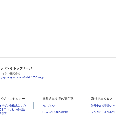
ッパン号 トップページ
：イシン株式会社
:
yappango-contact@ishin1853.co.jp
ビジネスセミナー
海外進出支援の専門家
海外進出Ｑ＆Ａ
ィリピン会社設立のプロ
カンボジア
海外子会社管理Q&A
く】フィリピン会社設
GLASIAOUSの専門家
シンガポール進出のQ
計支...