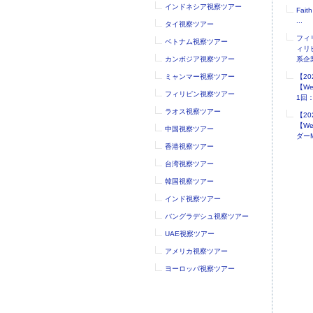
インドネシア視察ツアー
Faith
...
タイ視察ツアー
フィ
ベトナム視察ツアー
ィリ
カンボジア視察ツアー
系企業
ミャンマー視察ツアー
【2
【W
フィリピン視察ツアー
1回：.
ラオス視察ツアー
【2
【W
中国視察ツアー
ダーM
香港視察ツアー
台湾視察ツアー
韓国視察ツアー
インド視察ツアー
バングラデシュ視察ツアー
UAE視察ツアー
アメリカ視察ツアー
ヨーロッパ視察ツアー