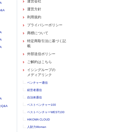
運営会社
A
運営方針
&A
利用規約
プライバシーポリシー
A
商標について
A
特定商取引法に基づく記
載
A
外部送信ポリシー
ご解約はこちら
イシングループの
メディアリンク
ベンチャー通信
経営者通信
自治体通信
A
ベストベンチャー100
Q&A
ベストベンチャーWEST100
HIKOMA CLOUD
人財力Woman