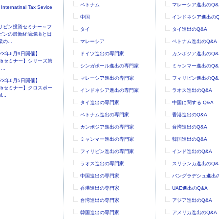
ベトナム
マレーシア進出のQ&
 Internatinal Tax Sevice
中国
インドネシア進出のQ
リピン投資セミナー～フ
タイ
タイ進出のQ&A
ピンの最新経済環境と日
の...
マレーシア
ベトナム進出のQ&A
023年6月9日開催】
ドイツ進出の専門家
カンボジア進出のQ&
ebセミナー】シリーズ第
シンガポール進出の専門家
ミャンマー進出のQ&
..
マレーシア進出の専門家
フィリピン進出のQ&
023年6月5日開催】
ebセミナー】クロスボー
インドネシア進出の専門家
ラオス進出のQ&A
...
タイ進出の専門家
中国に関する Q&A
ベトナム進出の専門家
香港進出のQ&A
カンボジア進出の専門家
台湾進出のQ&A
ミャンマー進出の専門家
韓国進出のQ&A
フィリピン進出の専門家
インド進出のQ&A
ラオス進出の専門家
スリランカ進出のQ&
中国進出の専門家
バングラデシュ進出の
香港進出の専門家
UAE進出のQ&A
台湾進出の専門家
アジア進出のQ&A
韓国進出の専門家
アメリカ進出のQ&A