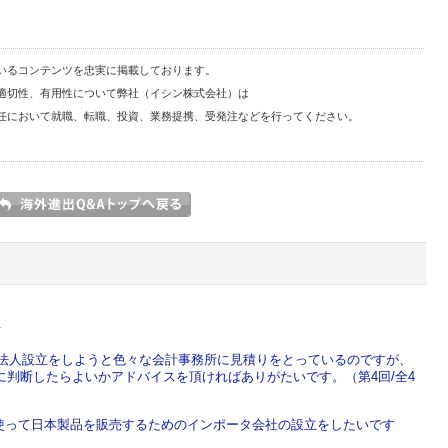
いるコンテンツを忠実に掲載しております。
適切性、有用性について弊社（イシン株式会社）は
任において就職、転職、投資、業務提携、受発注などを行ってください。
.
で法人設立をしようと色々な会計事務所に見積りをとっているのですが、
判断したらよいかアドバイスを頂ければありがたいです。（第4回/全4
nを使って日本製品を販売するためのインポータ会社の設立をしたいです