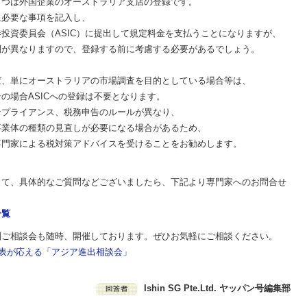
とつは外国企業のオーストラリア支店の登録です。
に必要な事項を記入し、
投資委員会（ASIC）に提出して規定料金を支払うことになりますが、
制が異なりますので、登録する前に考慮する必要があるでしょう。
ば、単にオーストラリアの市場調査を目的としている場合等は、
の場合ASICへの登録は不要となります。
ンプライアンス、税務申告のルールが異なり、
事業体の種類の見直しが必要になる場合があるため、
専門家による税対策アドバイスを受けることをお勧めします。
して、具体的なご質問などございましたら、下記より専門家へのお問合せ
一覧
別ご相談会も随時、開催しております。ぜひお気軽にご相談ください。
G代表が応える「アジア進出相談会」
Ishin SG Pte.Ltd. ヤッパン号編集部