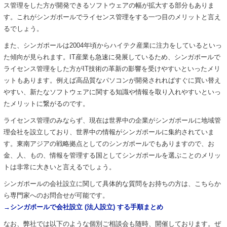
ス管理をした方が開発できるソフトウェアの幅が拡大する部分もありま
す。これがシンガポールでライセンス管理をする一つ目のメリットと言え
るでしょう。
また、シンガポールは2004年頃からハイテク産業に注力をしているといっ
た傾向が見られます。IT産業も急速に発展しているため、シンガポールで
ライセンス管理をした方がIT技術の革新の影響を受けやすいといったメリ
ットもあります。例えば高品質なパソコンが開発されればすぐに買い替え
やすい、新たなソフトウェアに関する知識や情報を取り入れやすいといっ
たメリットに繋がるのです。
ライセンス管理のみならず、現在は世界中の企業がシンガポールに地域管
理会社を設立しており、世界中の情報がシンガポールに集約されていま
す。東南アジアの戦略拠点としてのシンガポールでもありますので、お
金、人、もの、情報を管理する国としてシンガポールを選ぶことのメリッ
トは非常に大きいと言えるでしょう。
シンガポールの会社設立に関して具体的な質問をお持ちの方は、こちらか
ら専門家へのお問合せが可能です。
→
シンガポールで会社設立
(
法人設立
)
する手順まとめ
なお、弊社では以下のような個別ご相談会も随時、開催しております。ぜ