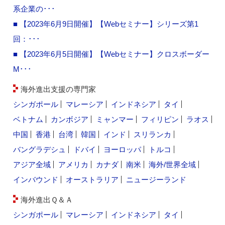
系企業の･･･
■ 【2023年6月9日開催】【Webセミナー】シリーズ第1
回：･･･
■ 【2023年6月5日開催】【Webセミナー】クロスボーダー
M･･･
海外進出支援の専門家
シンガポール
マレーシア
インドネシア
タイ
ベトナム
カンボジア
ミャンマー
フィリピン
ラオス
中国
香港
台湾
韓国
インド
スリランカ
バングラデシュ
ドバイ
ヨーロッパ
トルコ
アジア全域
アメリカ
カナダ
南米
海外/世界全域
インバウンド
オーストラリア
ニュージーランド
海外進出Ｑ＆Ａ
シンガポール
マレーシア
インドネシア
タイ