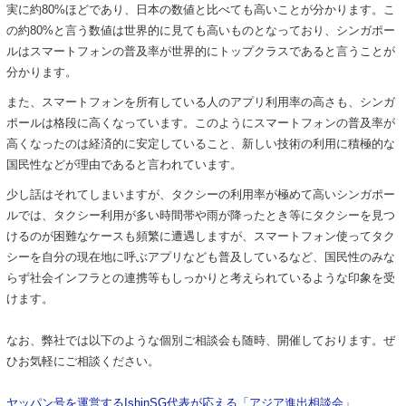
実に約80%ほどであり、日本の数値と比べても高いことが分かります。こ
の約80%と言う数値は世界的に見ても高いものとなっており、シンガポー
ルはスマートフォンの普及率が世界的にトップクラスであると言うことが
分かります。
また、スマートフォンを所有している人のアプリ利用率の高さも、シンガ
ポールは格段に高くなっています。このようにスマートフォンの普及率が
高くなったのは経済的に安定していること、新しい技術の利用に積極的な
国民性などが理由であると言われています。
少し話はそれてしまいますが、タクシーの利用率が極めて高いシンガポー
ルでは、タクシー利用が多い時間帯や雨が降ったとき等にタクシーを見つ
けるのが困難なケースも頻繁に遭遇しますが、スマートフォン使ってタク
シーを自分の現在地に呼ぶアプリなども普及しているなど、国民性のみな
らず社会インフラとの連携等もしっかりと考えられているような印象を受
けます。
なお、弊社では以下のような個別ご相談会も随時、開催しております。ぜ
ひお気軽にご相談ください。
ヤッパン号を運営するIshinSG代表が応える「アジア進出相談会」