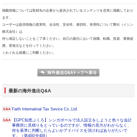
掲載情報については取材先の企業から提供されているコンテンツを忠実に掲載しており
ます。
ユーザーは提供情報の真実性、合法性、安全性、適切性、有用性について弊社（イシン
株式会社）は
何ら保証しないことをご了承ください。自己の責任において就職、転職、投資、業務提
携、受発注などを行ってください。
くれぐれも慎重にご判断ください。
最新の海外進出Q&A
Faith Internatinal Tax Sevice Co.,Ltd.
【GPC知恵ぶくろ】シンガポールで法人設立をしようと色々な会計
事務所に見積りをとっているのですが、情報の見方がわからなく、
何を基準に判断したらよいかアドバイスを頂ければありがたいで
す。（第4回/全4回）