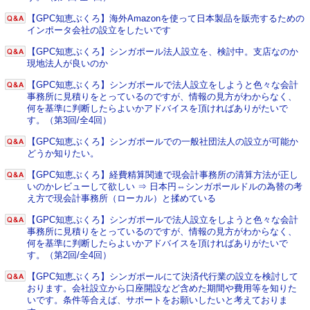
【GPC知恵ぶくろ】海外Amazonを使って日本製品を販売するための
インポータ会社の設立をしたいです
【GPC知恵ぶくろ】シンガポール法人設立を、検討中。支店なのか
現地法人が良いのか
【GPC知恵ぶくろ】シンガポールで法人設立をしようと色々な会計
事務所に見積りをとっているのですが、情報の見方がわからなく、
何を基準に判断したらよいかアドバイスを頂ければありがたいで
す。（第3回/全4回）
【GPC知恵ぶくろ】シンガポールでの一般社団法人の設立が可能か
どうか知りたい。
【GPC知恵ぶくろ】経費精算関連で現会計事務所の清算方法が正し
いのかレビューして欲しい ⇒ 日本円⇔シンガポールドルの為替の考
え方で現会計事務所（ローカル）と揉めている
【GPC知恵ぶくろ】シンガポールで法人設立をしようと色々な会計
事務所に見積りをとっているのですが、情報の見方がわからなく、
何を基準に判断したらよいかアドバイスを頂ければありがたいで
す。（第2回/全4回）
【GPC知恵ぶくろ】シンガポールにて決済代行業の設立を検討して
おります。会社設立から口座開設など含めた期間や費用等を知りた
いです。条件等合えば、サポートをお願いしたいと考えておりま