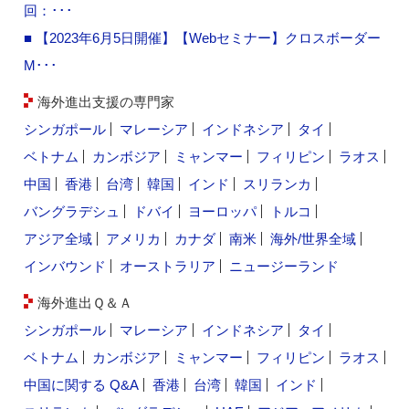
回：･･･
■ 【2023年6月5日開催】【Webセミナー】クロスボーダー
M･･･
海外進出支援の専門家
シンガポール
マレーシア
インドネシア
タイ
ベトナム
カンボジア
ミャンマー
フィリピン
ラオス
中国
香港
台湾
韓国
インド
スリランカ
バングラデシュ
ドバイ
ヨーロッパ
トルコ
アジア全域
アメリカ
カナダ
南米
海外/世界全域
インバウンド
オーストラリア
ニュージーランド
海外進出Ｑ＆Ａ
シンガポール
マレーシア
インドネシア
タイ
ベトナム
カンボジア
ミャンマー
フィリピン
ラオス
中国に関する Q&A
香港
台湾
韓国
インド