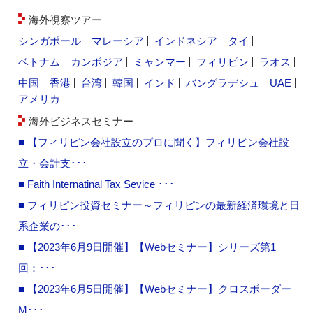
海外視察ツアー
シンガポール
マレーシア
インドネシア
タイ
ベトナム
カンボジア
ミャンマー
フィリピン
ラオス
中国
香港
台湾
韓国
インド
バングラデシュ
UAE
アメリカ
海外ビジネスセミナー
■ 【フィリピン会社設立のプロに聞く】フィリピン会社設
立・会計支･･･
■ Faith Internatinal Tax Sevice ･･･
■ フィリピン投資セミナー～フィリピンの最新経済環境と日
系企業の･･･
■ 【2023年6月9日開催】【Webセミナー】シリーズ第1
回：･･･
■ 【2023年6月5日開催】【Webセミナー】クロスボーダー
M･･･