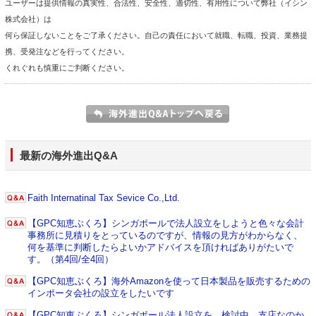
ユーザーは提供情報の真実性、合法性、安全性、適切性、有用性について弊社（イシン
株式会社）は
何ら保証しないことをご了承ください。自己の責任において就職、転職、投資、業務提
携、受発注などを行ってください。
くれぐれも慎重にご判断ください。
最新の海外進出Q&A
Faith Internatinal Tax Sevice Co.,Ltd.
【GPC知恵ぶくろ】シンガポールで法人設立をしようと色々な会計
事務所に見積りをとっているのですが、情報の見方がわからなく、
何を基準に判断したらよいかアドバイスを頂ければありがたいで
す。（第4回/全4回）
【GPC知恵ぶくろ】海外Amazonを使って日本製品を販売するための
インポータ会社の設立をしたいです
【GPC知恵ぶくろ】シンガポール法人設立を、検討中。支店なのか