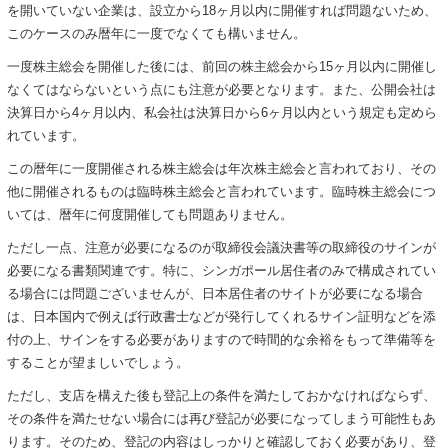
を開いていない企業は、設立から18ヶ月以内に開催すれば問題ないため、
このケースのみ暦年に一度でなくても構いません。
一度株主総会を開催した後には、前回の株主総会から15ヶ月以内に開催し
なくてはならないという点にも注意が必要となります。また、公開会社は
決算日から4ヶ月以内、私会社は決算日から6ヶ月以内という規定も定めら
れています。
この暦年に一度開催される株主総会は年次株主総会と言われており、その
他に開催されるものは臨時株主総会と言われています。臨時株主総会につ
いては、暦年に何度開催しても問題ありません。
ただし一点、注意が必要になるのが取締役会議決書等の取締役のサインが
必要になる書類関連です。特に、シンガポール居住者のみで構成されてい
る場合には問題ございませんが、日本居住者のサイトが必要になる場合
は、日本国内で例えば行政書士などが発行してくれるサイン証明などを添
付の上、サインをする必要がありますので時間的な余裕をもって準備等を
することが望ましいでしょう。
ただし、支店を構えた後も登記上の条件を満たしておかなければならず、
その条件を満たせない場合には再び登記が必要になってしまう可能性もあ
ります。そのため、登記の内容はしっかりと確認しておく必要があり、登