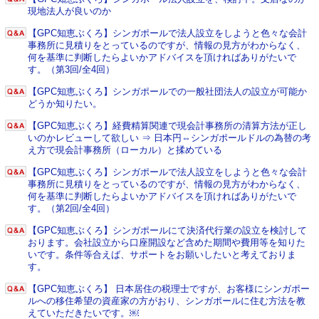
現地法人が良いのか
【GPC知恵ぶくろ】シンガポールで法人設立をしようと色々な会計
事務所に見積りをとっているのですが、情報の見方がわからなく、
何を基準に判断したらよいかアドバイスを頂ければありがたいで
す。（第3回/全4回）
【GPC知恵ぶくろ】シンガポールでの一般社団法人の設立が可能か
どうか知りたい。
【GPC知恵ぶくろ】経費精算関連で現会計事務所の清算方法が正し
いのかレビューして欲しい ⇒ 日本円⇔シンガポールドルの為替の考
え方で現会計事務所（ローカル）と揉めている
【GPC知恵ぶくろ】シンガポールで法人設立をしようと色々な会計
事務所に見積りをとっているのですが、情報の見方がわからなく、
何を基準に判断したらよいかアドバイスを頂ければありがたいで
す。（第2回/全4回）
【GPC知恵ぶくろ】シンガポールにて決済代行業の設立を検討して
おります。会社設立から口座開設など含めた期間や費用等を知りた
いです。条件等合えば、サポートをお願いしたいと考えておりま
す。
【GPC知恵ぶくろ】 日本居住の税理士ですが、お客様にシンガポー
ルへの移住希望の資産家の方がおり、シンガポールに住む方法を教
えていただきたいです。￼