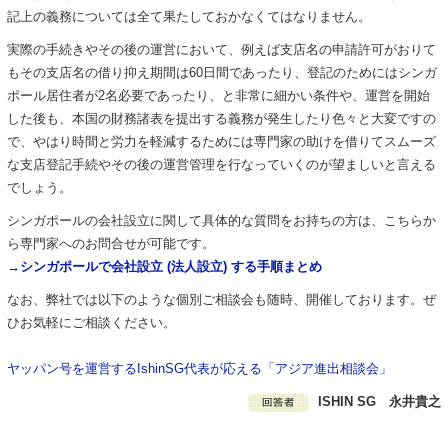
記上の義務については全て果たしておかなくてはなりません。
実際の手続きやその後の運営において、例えば支店名の申請許可がおりて
もその支店名の借り抑え期間は60日間であったり、登記のためにはシンガ
ポール居住者が2名必要であったり、と非常に細かい条件や、運営を開始
した後も、本国の財務諸表を提出する義務が発生したり色々と大変ですの
で、やはり時間と労力を軽減するためには専門家の助けを借りてスムーズ
な支店登記手続やその後の運営管理を行なっていくのが望ましいと言える
でしょう。
シンガポールの会社設立に関して具体的な質問をお持ちの方は、こちらか
ら専門家へのお問合せが可能です。
→
シンガポールで会社設立
(
法人設立
)
する手順まとめ
なお、弊社では以下のような個別ご相談会も随時、開催しております。ぜ
ひお気軽にご相談ください。
ヤッパン号を運営するIshinSG代表が応える「アジア進出相談会」
ISHIN SG 永井貴之