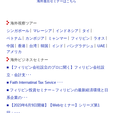
海外進出セミナーはこちら
海外視察ツアー
シンガポール
マレーシア
インドネシア
タイ
ベトナム
カンボジア
ミャンマー
フィリピン
ラオス
中国
香港
台湾
韓国
インド
バングラデシュ
UAE
アメリカ
海外ビジネスセミナー
■ 【フィリピン会社設立のプロに聞く】フィリピン会社設
立・会計支･･･
■ Faith Internatinal Tax Sevice ･･･
■ フィリピン投資セミナー～フィリピンの最新経済環境と日
系企業の･･･
■ 【2023年6月9日開催】【Webセミナー】シリーズ第1
回：･･･