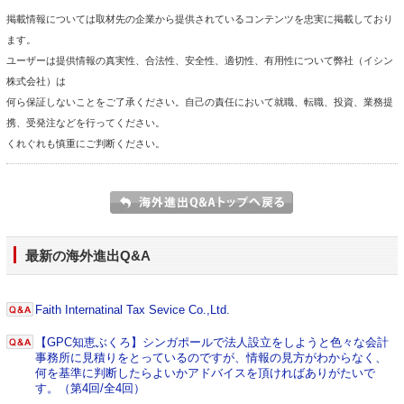
掲載情報については取材先の企業から提供されているコンテンツを忠実に掲載しており
ます。
ユーザーは提供情報の真実性、合法性、安全性、適切性、有用性について弊社（イシン
株式会社）は
何ら保証しないことをご了承ください。自己の責任において就職、転職、投資、業務提
携、受発注などを行ってください。
くれぐれも慎重にご判断ください。
最新の海外進出Q&A
Faith Internatinal Tax Sevice Co.,Ltd.
【GPC知恵ぶくろ】シンガポールで法人設立をしようと色々な会計
事務所に見積りをとっているのですが、情報の見方がわからなく、
何を基準に判断したらよいかアドバイスを頂ければありがたいで
す。（第4回/全4回）