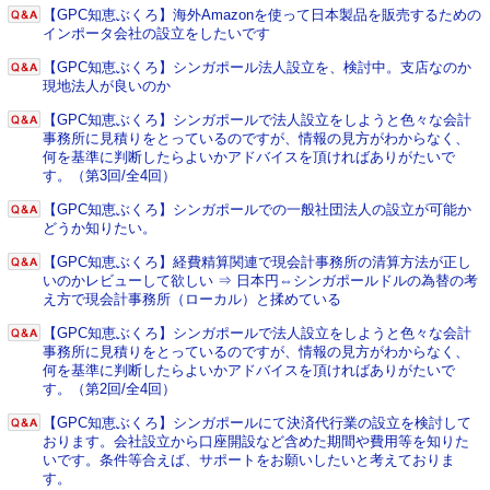
【GPC知恵ぶくろ】海外Amazonを使って日本製品を販売するための
インポータ会社の設立をしたいです
【GPC知恵ぶくろ】シンガポール法人設立を、検討中。支店なのか
現地法人が良いのか
【GPC知恵ぶくろ】シンガポールで法人設立をしようと色々な会計
事務所に見積りをとっているのですが、情報の見方がわからなく、
何を基準に判断したらよいかアドバイスを頂ければありがたいで
す。（第3回/全4回）
【GPC知恵ぶくろ】シンガポールでの一般社団法人の設立が可能か
どうか知りたい。
【GPC知恵ぶくろ】経費精算関連で現会計事務所の清算方法が正し
いのかレビューして欲しい ⇒ 日本円⇔シンガポールドルの為替の考
え方で現会計事務所（ローカル）と揉めている
【GPC知恵ぶくろ】シンガポールで法人設立をしようと色々な会計
事務所に見積りをとっているのですが、情報の見方がわからなく、
何を基準に判断したらよいかアドバイスを頂ければありがたいで
す。（第2回/全4回）
【GPC知恵ぶくろ】シンガポールにて決済代行業の設立を検討して
おります。会社設立から口座開設など含めた期間や費用等を知りた
いです。条件等合えば、サポートをお願いしたいと考えておりま
す。