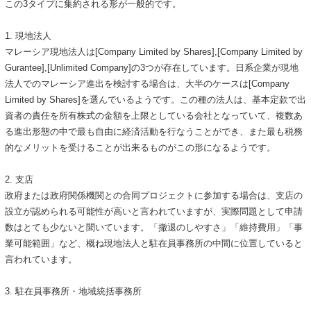
この3タイプに集約される形が一般的です。
1. 現地法人
マレーシア現地法人は[Company Limited by Shares],[Company Limited by
Gurantee],[Unlimited Company]の3つが存在しています。日系企業が現地
法人でのマレーシア進出を検討する場合は、大半のケースは[Company
Limited by Shares]を選んでいるようです。この種の法人は、基本定款で出
資者の責任を所有株式の金額を上限としている会社となっていて、複数あ
る進出形態の中で最も自由に経済活動を行なうことができ、また最も税務
的なメリットを受けることが出来るものがこの形になるようです。
2. 支店
政府または政府関係機関との合同プロジェクトに参加する場合は、支店の
設立が認められる可能性が高いと言われていますが、実際問題として申請
数はとても少ないと聞いています。「撤退のしやすさ」「維持費用」「事
業可能範囲」など、概ね現地法人と駐在員事務所の中間に位置していると
言われています。
3. 駐在員事務所・地域統括事務所