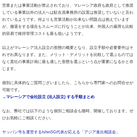
営業または事業活動が禁止されており、マレーシア政府も政府として推奨
している事業以外の法人へは駐在員事務所の設置は推奨していないと言わ
れているようです。何よりも営業活動が出来ない問題点は抱えています
が、撤退をする場合もスムーズに行なうことが出来、外国人の雇用も比較
的容易で維持管理コストも最も低いようです。
以上がマレーシア法人設立の形態の概要となり、設立手順や必要要件はそ
れぞれ異なります。また、メリット・デメリットを比較して選ぶものでは
なく貴社の事業計画に最も適した形態を選ぶという点が重要になるかと存
じます。
個別に具体的なご質問ございましたら、こちらから専門家へのお問合せが
可能です。
→マレーシアで会社設立 (法人設立) する手順まとめ
なお、弊社では以下のような個別ご相談会も随時、開催しております。ぜ
ひお気軽にご相談ください。
ヤッパン号を運営するIshinSG代表が応える「アジア進出相談会」