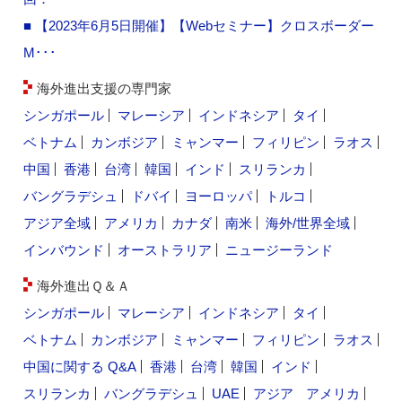
■ 【2023年6月5日開催】【Webセミナー】クロスボーダー
M･･･
海外進出支援の専門家
シンガポール
マレーシア
インドネシア
タイ
ベトナム
カンボジア
ミャンマー
フィリピン
ラオス
中国
香港
台湾
韓国
インド
スリランカ
バングラデシュ
ドバイ
ヨーロッパ
トルコ
アジア全域
アメリカ
カナダ
南米
海外/世界全域
インバウンド
オーストラリア
ニュージーランド
海外進出Ｑ＆Ａ
シンガポール
マレーシア
インドネシア
タイ
ベトナム
カンボジア
ミャンマー
フィリピン
ラオス
中国に関する Q&A
香港
台湾
韓国
インド
スリランカ
バングラデシュ
UAE
アジア
アメリカ