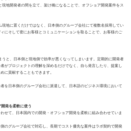
と現地開発者の間を立て、架け橋になることで、オフショア開発案件をス
。
ム現地に置くだけではなく、日本側のグループ会社にて複数名採用してい
ディにそして密にお客様とコミュニケーションを取ることで、お客様のご
。
まうと、日本側と現地側で効率が悪くなってしまいます。定期的に開発者
発者がプロジェクトの理解を深めるだけでなく、自ら発言したり、提案し
ために貢献することもできます。
発者を日本側のグループ会社に派遣して、日本語のビジネス環境において
ア開発を柔軟に使う
合わせて、日本国内での開発・オフショア開発を柔軟に組み合わせていま
本側のグループ会社で対応し、長期でコスト優先な案件はラボ契約で開発