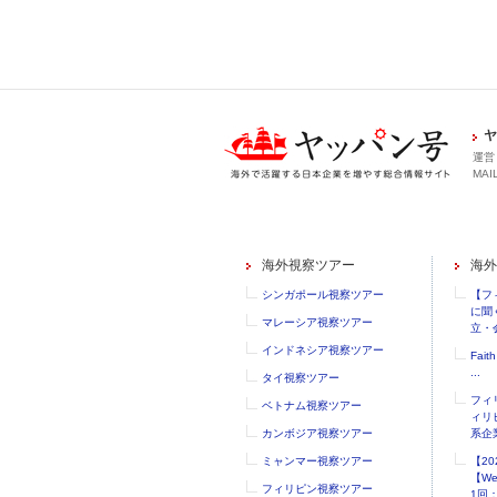
ヤ
運営
MAIL
海外視察ツアー
海外
シンガポール視察ツアー
【フ
に聞
マレーシア視察ツアー
立・会
インドネシア視察ツアー
Faith
...
タイ視察ツアー
フィ
ベトナム視察ツアー
ィリ
カンボジア視察ツアー
系企業
ミャンマー視察ツアー
【2
【W
フィリピン視察ツアー
1回：.