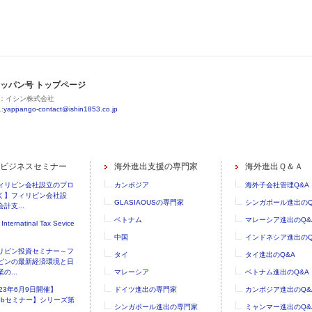
ッパン号 トップページ
：イシン株式会社
:
yappango-contact@ishin1853.co.jp
ビジネスセミナー
海外進出支援の専門家
海外進出Ｑ＆Ａ
ィリピン会社設立のプロ
カンボジア
海外子会社管理Q&A
く】フィリピン会社設
GLASIAOUSの専門家
シンガポール進出のQ
計支...
ベトナム
マレーシア進出のQ&
 Internatinal Tax Sevice
中国
インドネシア進出のQ
リピン投資セミナー～フ
タイ
タイ進出のQ&A
ピンの最新経済環境と日
の...
マレーシア
ベトナム進出のQ&A
023年6月9日開催】
ドイツ進出の専門家
カンボジア進出のQ&
ebセミナー】シリーズ第
シンガポール進出の専門家
ミャンマー進出のQ&
..