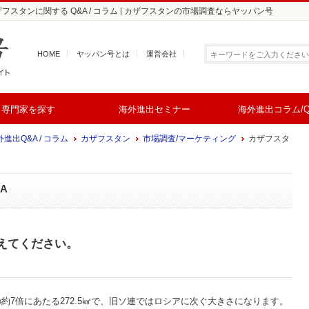
フスタンに関する Q&A / コラム | カザフスタンの市場調査ならヤッパン号
HOME
ヤッパン号とは
運営会社
専門家を探す
海外進出セミナー
海外進出コラム/Q
進出Q&A / コラム
カザフスタン
市場調査/マーケティング
カザフスタ
A
えてください。
約7倍にあたる272.5㎢で、旧ソ連ではロシアに次ぐ大きさになります。