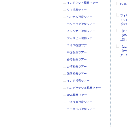
インドネシア視察ツアー
Faith
...
タイ視察ツアー
フィ
ベトナム視察ツアー
ィリ
カンボジア視察ツアー
系企業
ミャンマー視察ツアー
【2
【W
フィリピン視察ツアー
1回：.
ラオス視察ツアー
【2
【W
中国視察ツアー
ダーM
香港視察ツアー
台湾視察ツアー
韓国視察ツアー
インド視察ツアー
バングラデシュ視察ツアー
UAE視察ツアー
アメリカ視察ツアー
ヨーロッパ視察ツアー