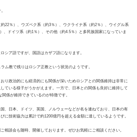
ナ。
（約22％）、ウズベク系（約3％）、ウクライナ系（約2％）、ウイグル系
2％）、ドイツ系（約1％）、その他（約4.5％）と多民族国家になっていま
はロシア語ですが、国語はカザフ語になります。
スラム教で残りはロシア正教という状況のようです。
ており政治的にも経済的にも関係が深いためロシアとの関係維持は非常に
視している様子がうかがえます。一方で、日本との関係も良好に維持して
な関係が維持できているのが特徴です。
米国、日本、ドイツ、英国、ノルウェーなどが名を連ねており、日本の有
びに技術協力は累計で約1200億円を超える金額に達しているようです。
別ご相談会も随時、開催しております。ぜひお気軽にご相談ください。