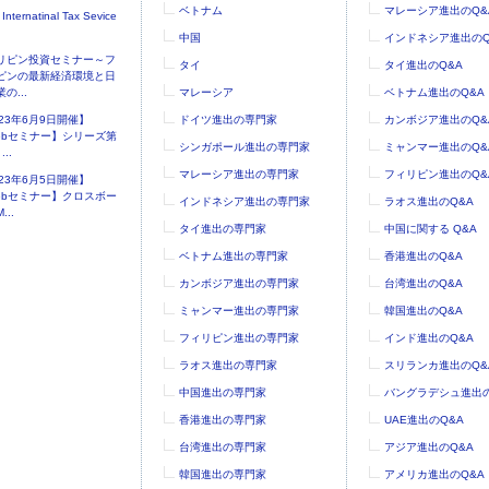
ベトナム
マレーシア進出のQ&
 Internatinal Tax Sevice
中国
インドネシア進出のQ
リピン投資セミナー～フ
タイ
タイ進出のQ&A
ピンの最新経済環境と日
の...
マレーシア
ベトナム進出のQ&A
023年6月9日開催】
ドイツ進出の専門家
カンボジア進出のQ&
ebセミナー】シリーズ第
シンガポール進出の専門家
ミャンマー進出のQ&
..
マレーシア進出の専門家
フィリピン進出のQ&
023年6月5日開催】
ebセミナー】クロスボー
インドネシア進出の専門家
ラオス進出のQ&A
...
タイ進出の専門家
中国に関する Q&A
ベトナム進出の専門家
香港進出のQ&A
カンボジア進出の専門家
台湾進出のQ&A
ミャンマー進出の専門家
韓国進出のQ&A
フィリピン進出の専門家
インド進出のQ&A
ラオス進出の専門家
スリランカ進出のQ&
中国進出の専門家
バングラデシュ進出の
香港進出の専門家
UAE進出のQ&A
台湾進出の専門家
アジア進出のQ&A
韓国進出の専門家
アメリカ進出のQ&A