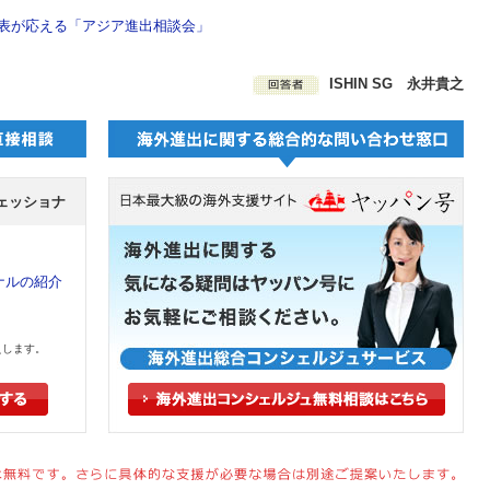
G代表が応える「アジア進出相談会」
ISHIN SG 永井貴之
ェッショナ
ナルの紹介
えします。