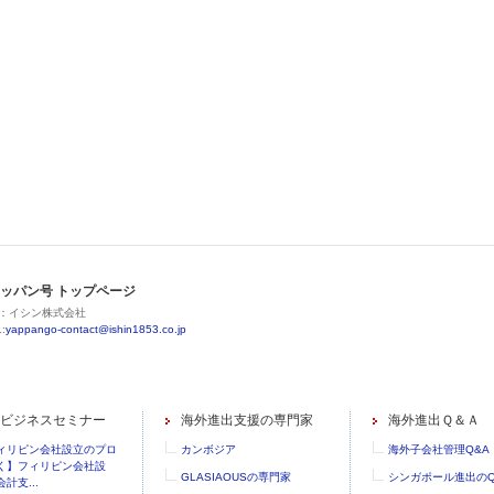
ッパン号 トップページ
：イシン株式会社
:
yappango-contact@ishin1853.co.jp
ビジネスセミナー
海外進出支援の専門家
海外進出Ｑ＆Ａ
ィリピン会社設立のプロ
カンボジア
海外子会社管理Q&A
く】フィリピン会社設
GLASIAOUSの専門家
シンガポール進出のQ
計支...