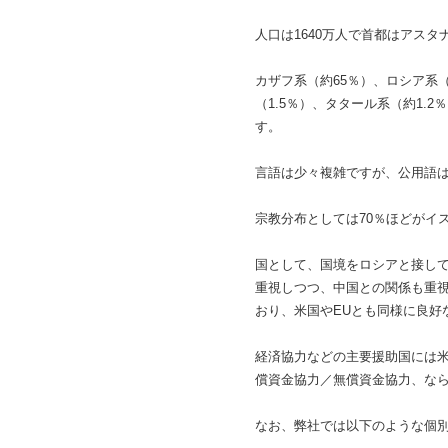
人口は1640万人で首都はアスタ
カザフ系（約65％）、ロシア系
（1.5％）、タタール系（約1.
す。
言語は少々複雑ですが、公用語
宗教分布としては70％ほどがイ
国として、国境をロシアと接し
重視しつつ、中国との関係も重
おり、米国やEUとも同様に良好
経済協力などの主要援助国には
償資金協力／無償資金協力、なら
なお、弊社では以下のような個