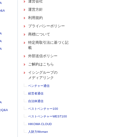
運営会社
A
運営方針
&A
利用規約
プライバシーポリシー
A
商標について
A
特定商取引法に基づく記
載
A
外部送信ポリシー
ご解約はこちら
イシングループの
メディアリンク
ベンチャー通信
経営者通信
自治体通信
A
ベストベンチャー100
Q&A
ベストベンチャーWEST100
HIKOMA CLOUD
人財力Woman