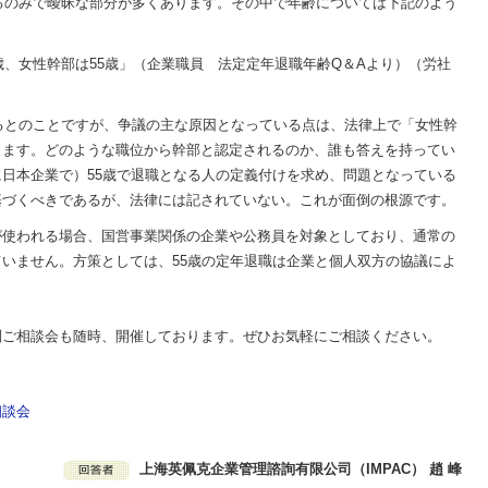
るのみで曖昧な部分が多くあります。その中で年齢については下記のよう
0歳、女性幹部は55歳」（企業職員 法定定年退職年齢Q＆Aより）（労社
えるとのことですが、争議の主な原因となっている点は、法律上で「女性幹
ります。どのような職位から幹部と認定されるのか、誰も答えを持ってい
日本企業で）55歳で退職となる人の定義付けを求め、問題となっている
基づくべきであるが、法律には記されていない。これが面倒の根源です。
が使われる場合、国営事業関係の企業や公務員を対象としており、通常の
いません。方策としては、55歳の定年退職は企業と個人双方の協議によ
別ご相談会も随時、開催しております。ぜひお気軽にご相談ください。
】
相談会
上海英佩克企業管理諮詢有限公司（IMPAC） 趙 峰