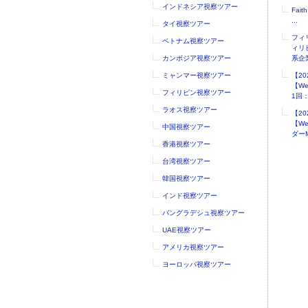
インドネシア視察ツアー
Faith
...
タイ視察ツアー
フィ
ベトナム視察ツアー
ィリ
カンボジア視察ツアー
系企業
ミャンマー視察ツアー
【2
【W
フィリピン視察ツアー
1回：.
ラオス視察ツアー
【2
【W
中国視察ツアー
ダーM
香港視察ツアー
台湾視察ツアー
韓国視察ツアー
インド視察ツアー
バングラデシュ視察ツアー
UAE視察ツアー
アメリカ視察ツアー
ヨーロッパ視察ツアー