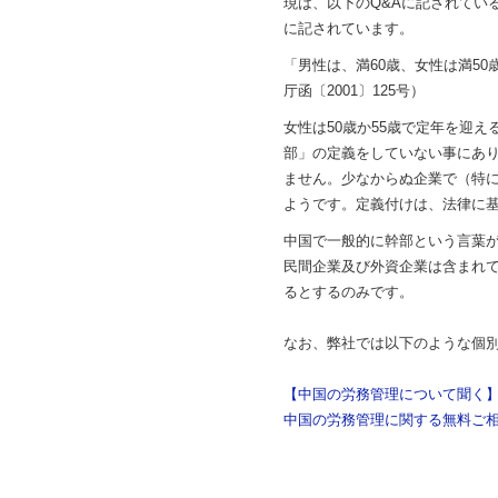
現は、以下のQ&Aに記されてい
に記されています。
「男性は、満60歳、女性は満5
厅函〔2001〕125号）
女性は50歳か55歳で定年を迎
部」の定義をしていない事にあ
ません。少なからぬ企業で（特に
ようです。定義付けは、法律に
中国で一般的に幹部という言葉
民間企業及び外資企業は含まれて
るとするのみです。
なお、弊社では以下のような個
【中国の労務管理について聞く
中国の労務管理に関する無料ご