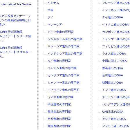
ベトナム
マレーシア進出のQ&
 Internatinal Tax Sevice
中国
インドネシア進出のQ
リピン投資セミナー～フ
タイ
タイ進出のQ&A
ピンの最新経済環境と日
の...
マレーシア
ベトナム進出のQ&A
023年6月9日開催】
ドイツ進出の専門家
カンボジア進出のQ&
ebセミナー】シリーズ第
シンガポール進出の専門家
ミャンマー進出のQ&
..
マレーシア進出の専門家
フィリピン進出のQ&
023年6月5日開催】
ebセミナー】クロスボー
インドネシア進出の専門家
ラオス進出のQ&A
...
タイ進出の専門家
中国に関する Q&A
ベトナム進出の専門家
香港進出のQ&A
カンボジア進出の専門家
台湾進出のQ&A
ミャンマー進出の専門家
韓国進出のQ&A
フィリピン進出の専門家
インド進出のQ&A
ラオス進出の専門家
スリランカ進出のQ&
中国進出の専門家
バングラデシュ進出の
香港進出の専門家
UAE進出のQ&A
台湾進出の専門家
アジア進出のQ&A
韓国進出の専門家
アメリカ進出のQ&A