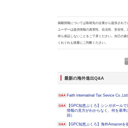
掲載情報については取材先の企業から提供されて
ユーザーは提供情報の真実性、合法性、安全性、
何ら保証しないことをご了承ください。自己の責
くれぐれも慎重にご判断ください。
最新の海外進出Q&A
Faith Internatinal Tax Sevice Co.,Ltd
【GPC知恵ぶくろ】シンガポール
情報の見方がわからなく、何を基準に
回）
【GPC知恵ぶくろ】海外Amazo