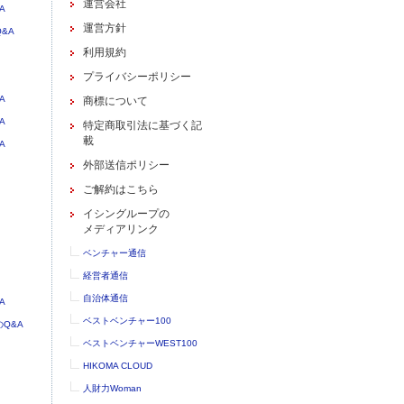
運営会社
A
運営方針
&A
利用規約
プライバシーポリシー
A
商標について
A
特定商取引法に基づく記
載
A
外部送信ポリシー
ご解約はこちら
イシングループの
メディアリンク
ベンチャー通信
経営者通信
自治体通信
A
ベストベンチャー100
Q&A
ベストベンチャーWEST100
HIKOMA CLOUD
人財力Woman