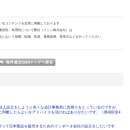
いるコンテンツを忠実に掲載しております。
適切性、有用性について弊社（イシン株式会社）は
任において就職、転職、投資、業務提携、受発注などを行ってください。
.
で法人設立をしようと色々な会計事務所に見積りをとっているのですが、
判断したらよいかアドバイスを頂ければありがたいです。（第4回/全4
nを使って日本製品を販売するためのインポータ会社の設立をしたいです