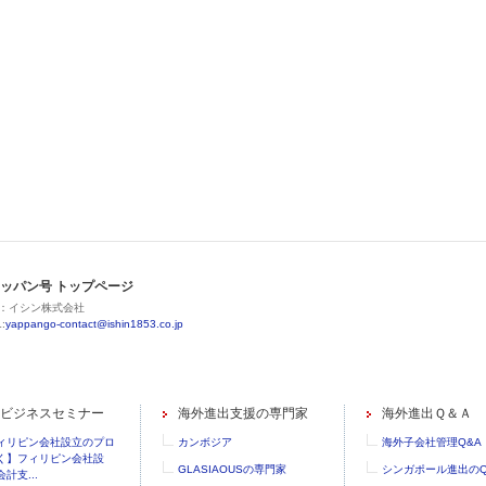
ッパン号 トップページ
：イシン株式会社
:
yappango-contact@ishin1853.co.jp
ビジネスセミナー
海外進出支援の専門家
海外進出Ｑ＆Ａ
ィリピン会社設立のプロ
カンボジア
海外子会社管理Q&A
く】フィリピン会社設
GLASIAOUSの専門家
シンガポール進出のQ
計支...