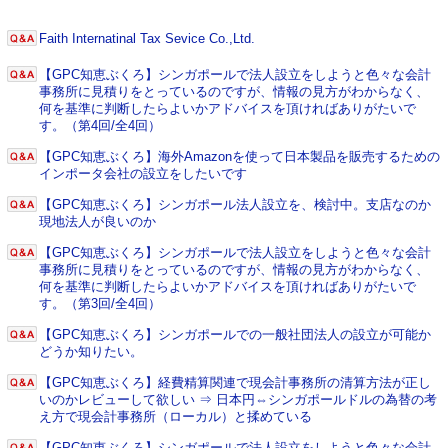
Faith Internatinal Tax Sevice Co.,Ltd.
【GPC知恵ぶくろ】シンガポールで法人設立をしようと色々な会計
事務所に見積りをとっているのですが、情報の見方がわからなく、
何を基準に判断したらよいかアドバイスを頂ければありがたいで
す。（第4回/全4回）
【GPC知恵ぶくろ】海外Amazonを使って日本製品を販売するための
インポータ会社の設立をしたいです
【GPC知恵ぶくろ】シンガポール法人設立を、検討中。支店なのか
現地法人が良いのか
【GPC知恵ぶくろ】シンガポールで法人設立をしようと色々な会計
事務所に見積りをとっているのですが、情報の見方がわからなく、
何を基準に判断したらよいかアドバイスを頂ければありがたいで
す。（第3回/全4回）
【GPC知恵ぶくろ】シンガポールでの一般社団法人の設立が可能か
どうか知りたい。
【GPC知恵ぶくろ】経費精算関連で現会計事務所の清算方法が正し
いのかレビューして欲しい ⇒ 日本円⇔シンガポールドルの為替の考
え方で現会計事務所（ローカル）と揉めている
【GPC知恵ぶくろ】シンガポールで法人設立をしようと色々な会計