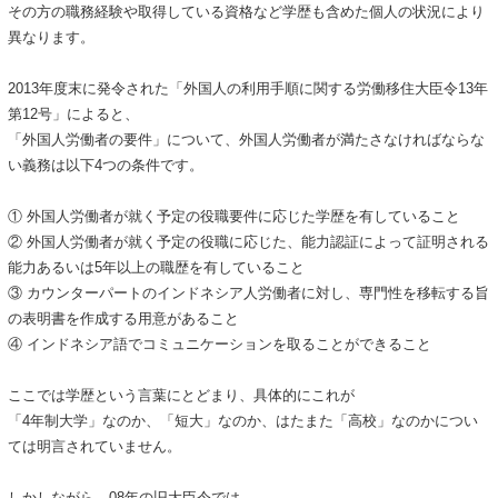
その方の職務経験や取得している資格など学歴も含めた個人の状況により
異なります。
2013年度末に発令された「外国人の利用手順に関する労働移住大臣令13年
第12号」によると、
「外国人労働者の要件」について、外国人労働者が満たさなければならな
い義務は以下4つの条件です。
① 外国人労働者が就く予定の役職要件に応じた学歴を有していること
② 外国人労働者が就く予定の役職に応じた、能力認証によって証明される
能力あるいは5年以上の職歴を有していること
③ カウンターパートのインドネシア人労働者に対し、専門性を移転する旨
の表明書を作成する用意があること
④ インドネシア語でコミュニケーションを取ることができること
ここでは学歴という言葉にとどまり、具体的にこれが
「4年制大学」なのか、「短大」なのか、はたまた「高校」なのかについ
ては明言されていません。
しかしながら、08年の旧大臣令では