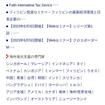
■ Faith Internatinal Tax Sevice ･･･
■ フィリピン投資セミナー～フィリピンの最新経済環境と日
系企業の･･･
■ 【2023年6月9日開催】【Webセミナー】シリーズ第1
回：･･･
■ 【2023年6月5日開催】【Webセミナー】クロスボーダー
M･･･
海外進出支援の専門家
シンガポール
マレーシア
インドネシア
タイ
ベトナム
カンボジア
ミャンマー
フィリピン
ラオス
中国
香港
台湾
韓国
インド
スリランカ
バングラデシュ
ドバイ
ヨーロッパ
トルコ
アジア全域
アメリカ
カナダ
南米
海外/世界全域
インバウンド
オーストラリア
ニュージーランド