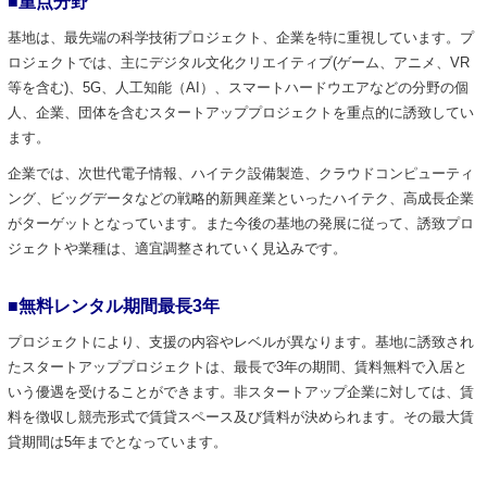
■重点分野
基地は、最先端の科学技術プロジェクト、企業を特に重視しています。プ
ロジェクトでは、主にデジタル文化クリエイティブ(ゲーム、アニメ、VR
等を含む)、5G、人工知能（AI）、スマートハードウエアなどの分野の個
人、企業、団体を含むスタートアッププロジェクトを重点的に誘致してい
ます。
企業では、次世代電子情報、ハイテク設備製造、クラウドコンピューティ
ング、ビッグデータなどの戦略的新興産業といったハイテク、高成長企業
がターゲットとなっています。また今後の基地の発展に従って、誘致プロ
ジェクトや業種は、適宜調整されていく見込みです。
■無料レンタル期間最長3年
プロジェクトにより、支援の内容やレベルが異なります。基地に誘致され
たスタートアッププロジェクトは、最長で3年の期間、賃料無料で入居と
いう優遇を受けることができます。非スタートアップ企業に対しては、賃
料を徴収し競売形式で賃貸スペース及び賃料が決められます。その最大賃
貸期間は5年までとなっています。