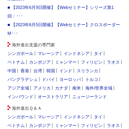
■ 【2023年6月9日開催】【Webセミナー】シリーズ第1
回：･･･
■ 【2023年6月5日開催】【Webセミナー】クロスボーダー
M･･･
海外進出支援の専門家
シンガポール
マレーシア
インドネシア
タイ
ベトナム
カンボジア
ミャンマー
フィリピン
ラオス
中国
香港
台湾
韓国
インド
スリランカ
バングラデシュ
ドバイ
ヨーロッパ
トルコ
アジア全域
アメリカ
カナダ
南米
海外/世界全域
インバウンド
オーストラリア
ニュージーランド
海外進出Ｑ＆Ａ
シンガポール
マレーシア
インドネシア
タイ
ベトナム
カンボジア
ミャンマー
フィリピン
ラオス