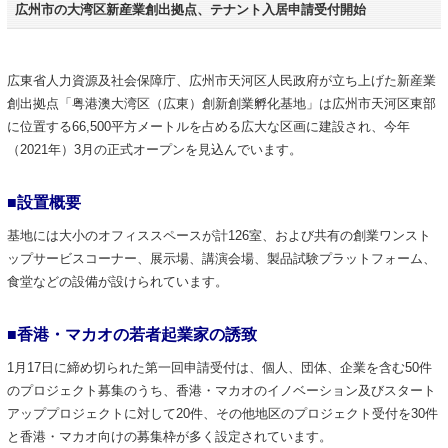
広州市の大湾区新産業創出拠点、テナント入居申請受付開始
広東省人力資源及社会保障庁、広州市天河区人民政府が立ち上げた新産業
創出拠点「粤港澳大湾区（広東）創新創業孵化基地」は広州市天河区東部
に位置する66,500平方メートルを占める広大な区画に建設され、今年
（2021年）3月の正式オープンを見込んでいます。
■設置概要
基地には大小のオフィススペースが計126室、および共有の創業ワンスト
ップサービスコーナー、展示場、講演会場、製品試験プラットフォーム、
食堂などの設備が設けられています。
■香港・マカオの若者起業家の誘致
1月17日に締め切られた第一回申請受付は、個人、団体、企業を含む50件
のプロジェクト募集のうち、香港・マカオのイノベーション及びスタート
アッププロジェクトに対して20件、その他地区のプロジェクト受付を30件
と香港・マカオ向けの募集枠が多く設定されています。