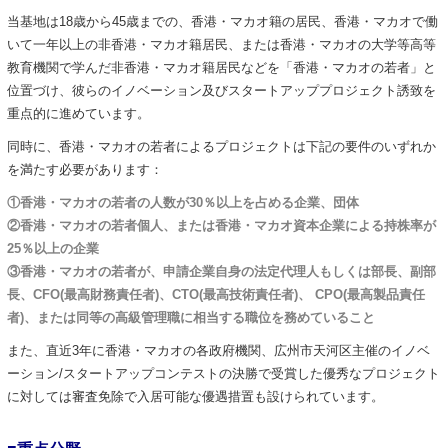
当基地は18歳から45歳までの、香港・マカオ籍の居民、香港・マカオで働
いて一年以上の非香港・マカオ籍居民、または香港・マカオの大学等高等
教育機関で学んだ非香港・マカオ籍居民などを「香港・マカオの若者」と
位置づけ、彼らのイノベーション及びスタートアッププロジェクト誘致を
重点的に進めています。
同時に、香港・マカオの若者によるプロジェクトは下記の要件のいずれか
を満たす必要があります：
①香港・マカオの若者の人数が30％以上を占める企業、団体
②香港・マカオの若者個人、または香港・マカオ資本企業による持株率が
25％以上の企業
③香港・マカオの若者が、申請企業自身の法定代理人もしくは部長、副部
長、CFO(最高財務責任者)、CTO(最高技術責任者)、 CPO(最高製品責任
者)、または同等の高級管理職に相当する職位を務めていること
また、直近3年に香港・マカオの各政府機関、広州市天河区主催のイノベ
ーション/スタートアップコンテストの決勝で受賞した優秀なプロジェクト
に対しては審査免除で入居可能な優遇措置も設けられています。