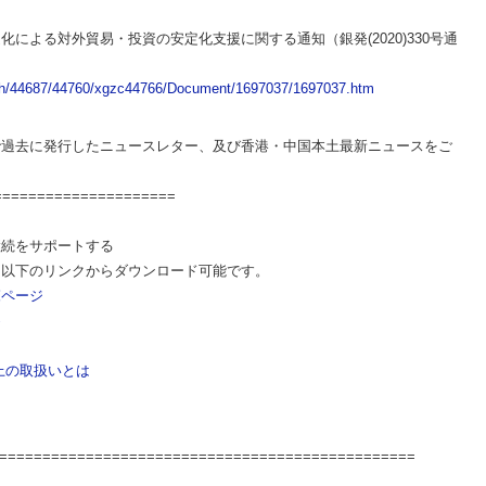
による対外貿易・投資の安定化支援に関する通知（銀発(2020)330号通
fbh/44687/44760/xgzc44766/Document/1697037/1697037.htm
で過去に発行したニュースレター、及び香港・中国本土最新ニュースをご
=====================
継続をサポートする
、以下のリンクからダウンロード可能です。
覧ページ
め
上の取扱いとは
=================================================