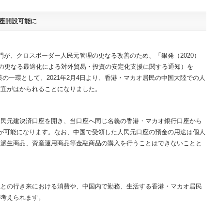
座開設可能に
門が、クロスボーダー人民元管理の更なる改善のため、「銀発（2020）
策の更なる最適化による対外貿易・投資の安定化支援に関する通知）を
政策の一環として、2021年2月4日より、香港・マカオ居民の中国大陸での人
便宜がはかられることになりました。
人民元建決済口座を開き、当口座へ同じ名義の香港・マカオ銀行口座から
ことが可能になります。なお、中国で受領した人民元口座の預金の用途は個人
融派生商品、資産運用商品等金融商品の購入を行うことはできないことと
土との行き来における消費や、中国内で勤務、生活する香港・マカオ居民
が考えられます。