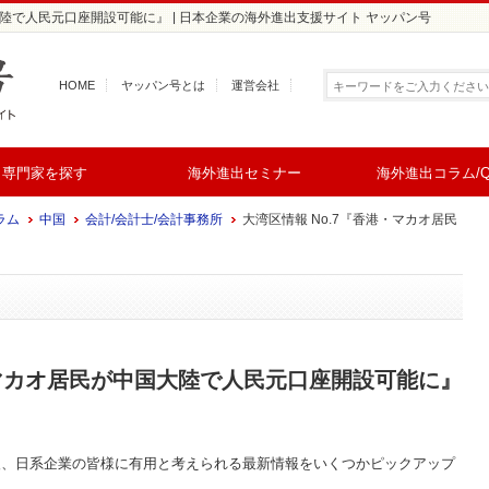
大陸で人民元口座開設可能に』 | 日本企業の海外進出支援サイト ヤッパン号
HOME
ヤッパン号とは
運営会社
専門家を探す
海外進出セミナー
海外進出コラム/Q
ラム
中国
会計/会計士/会計事務所
大湾区情報 No.7『香港・マカオ居民
・マカオ居民が中国大陸で人民元口座開設可能に』
後、日系企業の皆様に有用と考えられる最新情報をいくつかピックアップ