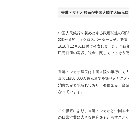
香港・マカオ居民が中国大陸で人民元口
中国人民銀行を初めとする政府関連の6部
330号通知」（クロスボーダー人民元政
2020年12月31日付で発表しました。当
民元口座の開設、送金に関していっそう
香港・マカオ居民は中国大陸の銀行にて
最大1日80,000人民元までを振り込む
消費のみと限られており、有価証券、金
なっています。
この措置により、香港・マカオと中国本
の日常消費に大きな便利をもたらすこと