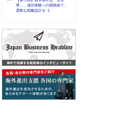
【第３回】競争相手は「全世
界」、成功体験への固執捨て、
柔軟な戦略設計を -1