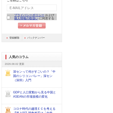
ご登録はこちら
プライバシーポリシー
および
個人情報の取扱い
に同意する
登録解除
バックナンバー
人気のコラム
2026.08.02 更新
深センって何がすごいの？「中
国のシリコンバレー」深セン
（深圳）入門
GDPと人口変動から見る中国と
ASEANの市場規模の変化
コロナ時代の越境ＥＣを考える