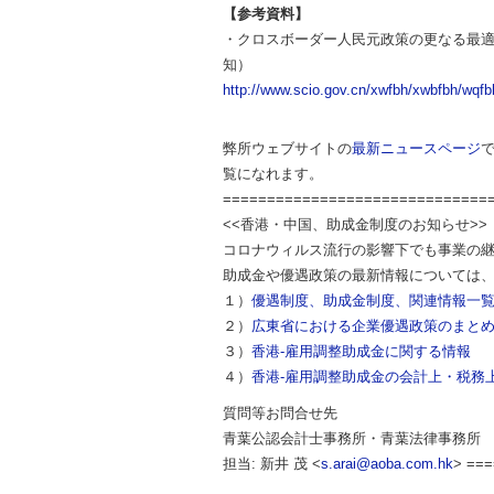
【参考資料】
・クロスボーダー人民元政策の更なる最適化
知）
http://www.scio.gov.cn/xwfbh/xwbfbh/wq
弊所ウェブサイトの
最新ニュースページ
覧になれます。
==============================
<<香港・中国、助成金制度のお知らせ>>
コロナウィルス流行の影響下でも事業の
助成金や優遇政策の最新情報については
１）
優遇制度、助成金制度、関連情報一
２）
広東省における企業優遇政策のまと
３）
香港-雇用調整助成金に関する情報
４）
香港-雇用調整助成金の会計上・税務
質問等お問合せ先
青葉公認会計士事務所・青葉法律事務所
担当: 新井 茂 <
s.arai@aoba.com.hk
> ==