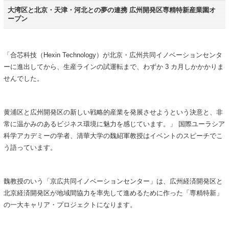
大湾区と北京・天津・河北との夢の連携 広州開発区専精特新産業園オ
ープン
「合芯科技（Hexin Technology）が北京・広州共同イノベーションセンタ
ーに進出してから、生産ラインの試運転まで、わずか 3 カ月しかかかりま
せんでした。
黄浦区と広州開発区の新しい戦略的産業を発展させようという決意と、非
常に温かみのあるビジネス環境に魅力を感じています。」 国際ユーラシア
科学アカデミーの学者、清華大学の魏紹軍教授はイベントのスピーチでこ
う語っています。
魏教授のいう「京広共同イノベーションセンター」は、広州経済開発区と
北京経済開発区が地域間協力を率先して進めるために作った「専精特新」
の一大キャリア・プロジェクトになります。