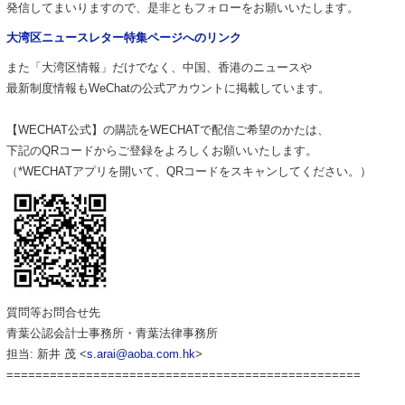
発信してまいりますので、
是非ともフォローをお願いいたします。
大湾区ニュースレター特集ページへのリンク
また「大湾区情報」だけでなく、中国、
香港のニュースや
最新制度情報も
WeChat
の公式アカウントに
掲載しています。
【
WECHAT
公式】の購読を
WECHAT
で配信ご希望のかたは
、
下記の
QR
コードからご登録をよろしくお願いいたします。
（
*
WECHAT
アプリを開いて、
QR
コードをスキャンしてください
。）
質問等お問合せ先
青葉公認会計士事務所・青葉法律事務所
担当
:
新井 茂
<
s.arai@aoba.com.hk
>
=================================================