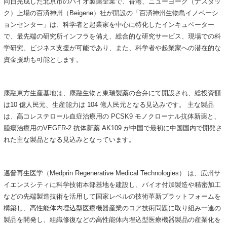
同日完成した北京市のバイオ製薬企業で、香港、ニューヨーク（ナスダッ
ク）上場の百済神州（Beigene）社が開設の「百済神州生物島イノベーシ
ョンセンター」は、科学者と起業家を中心に特化したインキュベーター
で、最先端の研究所インフラを備え、総合的な研究サービス、現場での科
学研究、ビジネス支援が可能であり、また、科学者や起業家への潜在的な
資金援助も可能とします。
康融東方生産基地は、康融生物と東瑞製薬の合弁にて開設され、総投資額
は10 億人民元、生産能力は 104 億人民元となる見込みです。 主な製品
は、高コレステロール血症治療用の PCSK9 モノクローナル抗体新薬と、
腫瘍治療用のVEGFR-2 抗体新薬 AK109 が中国で最初に中国国内で開発さ
れた主な製品となる見込みとなっています。
邁普再生医学（Medprin Regenerative Medical Technologies） は、広州サ
イエンスシティに科学技術本部基地を建設し、バイオ付加製造や精密加工
などの先端製造技術を活用して国家レベルの技術革新プラットフォームを
構築し、高性能体内埋込型医療機器産業のコア技術問題に取り組み一連の
製品を開発し、組織修復などの高性能体内埋込型医療機器製品の産業化を