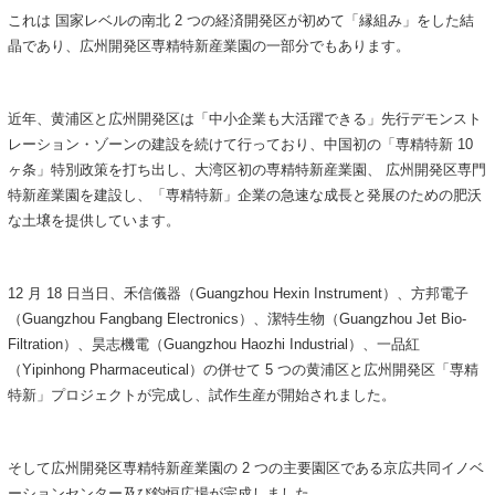
これは 国家レベルの南北 2 つの経済開発区が初めて「縁組み」をした結
晶であり、広州開発区専精特新産業園の一部分でもあります。
近年、黄浦区と広州開発区は「中小企業も大活躍できる」先行デモンスト
レーション・ゾーンの建設を続けて行っており、中国初の「専精特新 10
ヶ条」特別政策を打ち出し、大湾区初の専精特新産業園、 広州開発区専門
特新産業園を建設し、「専精特新」企業の急速な成長と発展のための肥沃
な土壌を提供しています。
12 月 18 日当日、禾信儀器（Guangzhou Hexin Instrument）、方邦電子
（Guangzhou Fangbang Electronics）、潔特生物（Guangzhou Jet Bio-
Filtration）、昊志機電（Guangzhou Haozhi Industrial）、一品紅
（Yipinhong Pharmaceutical）の併せて 5 つの黄浦区と広州開発区「専精
特新」プロジェクトが完成し、試作生産が開始されました。
そして広州開発区専精特新産業園の 2 つの主要園区である京広共同イノベ
ーションセンター及び鈞恒広場が完成しました。