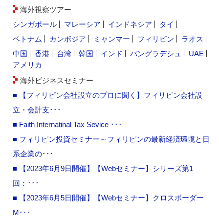
海外視察ツアー
シンガポール
マレーシア
インドネシア
タイ
ベトナム
カンボジア
ミャンマー
フィリピン
ラオス
中国
香港
台湾
韓国
インド
バングラデシュ
UAE
アメリカ
海外ビジネスセミナー
■ 【フィリピン会社設立のプロに聞く】フィリピン会社設
立・会計支･･･
■ Faith Internatinal Tax Sevice ･･･
■ フィリピン投資セミナー～フィリピンの最新経済環境と日
系企業の･･･
■ 【2023年6月9日開催】【Webセミナー】シリーズ第1
回：･･･
■ 【2023年6月5日開催】【Webセミナー】クロスボーダー
M･･･