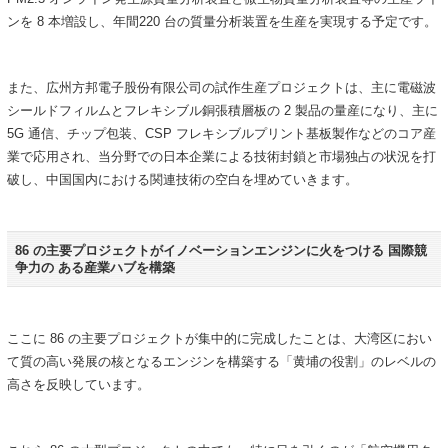
ンを 8 本増設し、年間220 台の質量分析装置を生産を実現する予定です。
また、広州方邦電子股份有限公司の試作生産プロジェクトは、主に電磁波
シールドフィルムとフレキシブル銅張積層板の 2 製品の量産になり、主に
5G 通信、チップ包装、CSP フレキシブルプリント基板製作などのコア産
業で応用され、当分野での日本企業による技術封鎖と市場独占の状況を打
破し、中国国内における関連技術の空白を埋めていきます。
86 の主要プロジェクトがイノベーションエンジンに火をつける 国際競
争力の ある産業ハブを構築
ここに 86 の主要プロジェクトが集中的に完成したことは、大湾区におい
て質の高い発展の核となるエンジンを構築する「黄埔の役割」のレベルの
高さを反映しています。