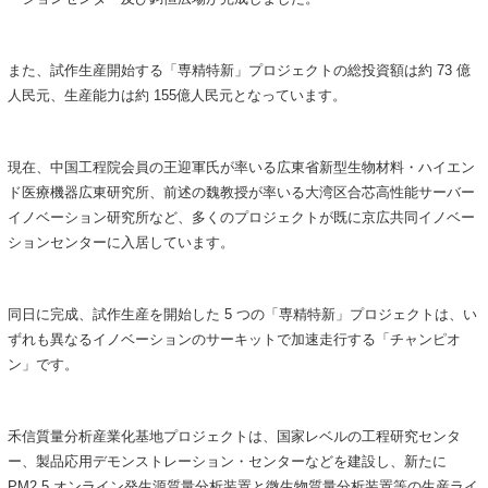
また、試作生産開始する「専精特新」プロジェクトの総投資額は約 73 億
人民元、生産能力は約 155億人民元となっています。
現在、中国工程院会員の王迎軍氏が率いる広東省新型生物材料・ハイエン
ド医療機器広東研究所、前述の魏教授が率いる大湾区合芯高性能サーバー
イノベーション研究所など、多くのプロジェクトが既に京広共同イノベー
ションセンターに入居しています。
同日に完成、試作生産を開始した 5 つの「専精特新」プロジェクトは、い
ずれも異なるイノベーションのサーキットで加速走行する「チャンピオ
ン」です。
禾信質量分析産業化基地プロジェクトは、国家レベルの工程研究センタ
ー、製品応用デモンストレーション・センターなどを建設し、新たに
PM2.5 オンライン発生源質量分析装置と微生物質量分析装置等の生産ライ