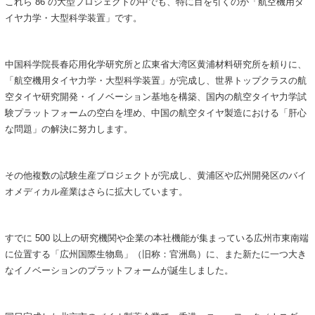
これら 86 の大型プロジェクトの中でも、特に目を引くのが「航空機用タ
イヤ力学・大型科学装置」です。
中国科学院長春応用化学研究所と広東省大湾区黄浦材料研究所を頼りに、
「航空機用タイヤ力学・大型科学装置」が完成し、世界トップクラスの航
空タイヤ研究開発・イノベーション基地を構築、国内の航空タイヤ力学試
験プラットフォームの空白を埋め、中国の航空タイヤ製造における「肝心
な問題」の解決に努力します。
その他複数の試験生産プロジェクトが完成し、黄浦区や広州開発区のバイ
オメディカル産業はさらに拡大しています。
すでに 500 以上の研究機関や企業の本社機能が集まっている広州市東南端
に位置する「広州国際生物島」（旧称：官洲島）に、また新たに一つ大き
なイノベーションのプラットフォームが誕生しました。