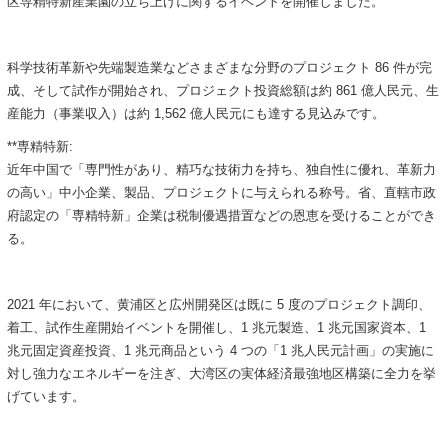
区専精特新産業園の立ち上げに関するイベントを開催しました。
科学技術革新や先端製造業などさまざまな分野のプロジェクト 86 件が完
成、そして試作が開始され、プロジェクト投資総額は約 861 億人民元、生
産能力（事業収入）は約 1,562 億人民元にも達する見込みです。
**専精特新:
近年中国で「専門性があり、精巧な技術力を持ち、独自性に優れ、革新力
の高い」中小企業、製品、プロジェクトに与えられる称号。省、直轄市政
府認定の「専精特新」企業は税制優遇措置などの恩恵を受けることができ
る。
2021 年において、黄浦区と広州開発区は既に 5 度のプロジェクト調印、
着工、試作生産開始イベントを開催し、1 兆元製造、1 兆元国家資本、1
兆元固定資産投資、1 兆元商品という 4 つの「1 兆人民元計画」の実施に
対し強力なエネルギーを注ぎ、大湾区の実体経済最強地区構築に全力を挙
げています。