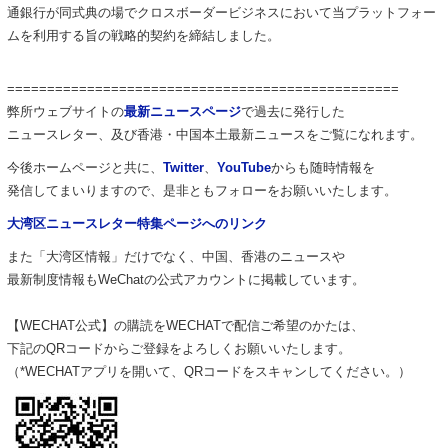
通銀行が同式典の場でクロスボーダービジネスにおいて当プラットフォー
ムを利用する旨の戦略的契約を締結しました。
=================================================
弊所ウェブサイトの
最新ニュースページ
で過去に発行した
ニュース
レター、
及び香港・中国本土最新ニュースをご覧になれます。
今後ホームページと共に、
Twitter
、
YouTube
からも
随時情報を
発信してまいりますので、
是非ともフォローをお願いいたします。
大湾区ニュースレター特集ページへのリンク
また「大湾区情報」だけでなく、中国、
香港のニュースや
最新制度情報も
WeChat
の公式アカウントに
掲載しています。
【
WECHAT
公式】の購読を
WECHAT
で配信ご希望のかたは
、
下記の
QR
コードからご登録をよろしくお願いいたします。
（
*
WECHAT
アプリを開いて、
QR
コードをスキャンしてください
。）