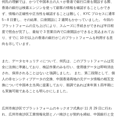
何氏の理解では、かつて中国本土の人々が香港で銀行口座を開設する際、
香港の銀行は検索エンジンを使って顧客の情報を確認することしかでき
ず、情報の正確性や正当性を確認することは難しく、KYC プロセスに通常
5～8 日要し、その結果、口座開設に 2 週間もかかっていました。 今回の
プラットフォームの立ち上げにより、スムーズに手続きができれば半日程
度で照合が完了し、最短で 3 営業日内で口座開設ができると見込まれてお
り、すでに 10 行以上の香港の銀行がこのプラットフォームを利用する意
向を示しています。
また、データセキュリティについて、何氏は、このプラットフォームは完
全に法例に準拠しており、検証作業のみを行い、使用後データは即時消去
され、保持されることはないと強調しました。 また、第二段階として、個
人の非センシティブデータの交換、中国香港両地の元データ情報の相互交
換について中国本土当局に提案しており、順調であれば来年第１四半期に
も実施可能であることも明らかにしました。
広州市南沙区でプラットフォームのキックオフ式典が 11 月 29 日に行わ
れ、広州市南沙区工業情報化部とノバ南沙とが契約を締結、中国銀行と交