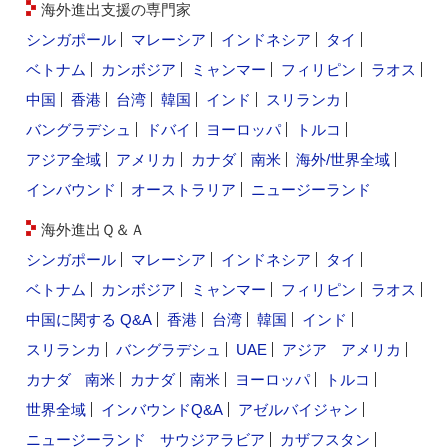
海外進出支援の専門家
シンガポール
マレーシア
インドネシア
タイ
ベトナム
カンボジア
ミャンマー
フィリピン
ラオス
中国
香港
台湾
韓国
インド
スリランカ
バングラデシュ
ドバイ
ヨーロッパ
トルコ
アジア全域
アメリカ
カナダ
南米
海外/世界全域
インバウンド
オーストラリア
ニュージーランド
海外進出Ｑ＆Ａ
シンガポール
マレーシア
インドネシア
タイ
ベトナム
カンボジア
ミャンマー
フィリピン
ラオス
中国に関する Q&A
香港
台湾
韓国
インド
スリランカ
バングラデシュ
UAE
アジア
アメリカ
カナダ
南米
カナダ
南米
ヨーロッパ
トルコ
世界全域
インバウンドQ&A
アゼルバイジャン
ニュージーランド
サウジアラビア
カザフスタン