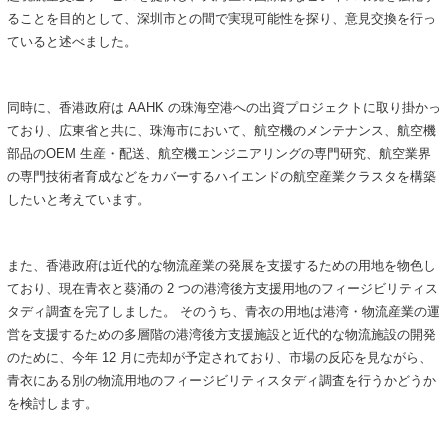
ることを目的として、深圳市との間で実現可能性を探り、意見交換を行っ
ていると述べました。
同時に、香港政府は AAHK の珠海空港への出資プロジェクトに取り掛かっ
ており、広東省と共に、珠海市において、航空機のメンテナンス、航空機
部品のOEM 生産・配送、航空機エンジニアリングの専門研究、航空業界
の専門技術者育成などをカバーするハイエンドの航空産業クラスタを構築
したいと考えています。
また、香港政府は近代的な物流産業の発展を支援するための用地を物色し
ており、現在青衣と葵涌の 2 つの港湾後方支援用地のフィージビリティス
タディ調査を完了しました。 そのうち、青衣の用地は港湾・物流産業の運
営を支援するための多層階の港湾後方支援施設と近代的な物流施設の開発
のために、今年 12 月に売却が予定されており、市場の反応を見ながら、
青衣にある別の物流用地のフィージビリティスタディ調査を行うかどうか
を検討します。