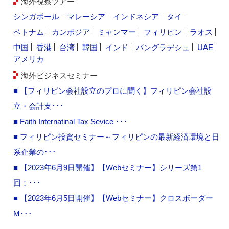
海外視察ツアー
シンガポール
マレーシア
インドネシア
タイ
ベトナム
カンボジア
ミャンマー
フィリピン
ラオス
中国
香港
台湾
韓国
インド
バングラデシュ
UAE
アメリカ
海外ビジネスセミナー
■ 【フィリピン会社設立のプロに聞く】フィリピン会社設
立・会計支･･･
■ Faith Internatinal Tax Sevice ･･･
■ フィリピン投資セミナー～フィリピンの最新経済環境と日
系企業の･･･
■ 【2023年6月9日開催】【Webセミナー】シリーズ第1
回：･･･
■ 【2023年6月5日開催】【Webセミナー】クロスボーダー
M･･･