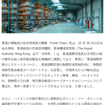
香港の運輸及び住宅局局長の陳帆（Frank Chan）氏は、10 月 26 日の立法
会出席時、香港政府の空港管理機関、香港機場管理局（The Airport
Authority Hong Kong、以下「AAHK」）は、香港国際空港及び大湾区の他
の都市を結ぶ海空複合輸送を積極的に展開しており、東莞に「香港国際空
港ロジスティクスパーク」、香港国際空港の制限区域管制区内に「制限区
域海空複合輸送カーゴターミナル」を設置し、中国本土からの輸出品は、
東莞のロジスティクスパークでセキュリティ検査、梱包、パレタイズさ
れ、貨物受け入れ後、海空複合輸送のカーゴターミナルにシームレスにて
運ばれ、海外へ直接トランジットできるようになる、と述べました。
さらに、ハイエンドの旅行客向けに柔軟的なポイント・ツー・ポイントの
越境航空交通サービスを提供し、大湾区の国際的なビジネス環境を強化す