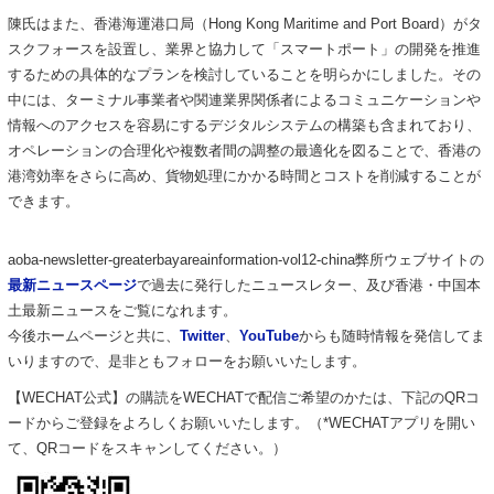
陳氏はまた、香港海運港口局（Hong Kong Maritime and Port Board）がタ
スクフォースを設置し、業界と協力して「スマートポート」の開発を推進
するための具体的なプランを検討していることを明らかにしました。その
中には、ターミナル事業者や関連業界関係者によるコミュニケーションや
情報へのアクセスを容易にするデジタルシステムの構築も含まれており、
オペレーションの合理化や複数者間の調整の最適化を図ることで、香港の
港湾効率をさらに高め、貨物処理にかかる時間とコストを削減することが
できます。
aoba-newsletter-greaterbayareainformation-vol12-china弊所ウェブサイトの
最新ニュースページ
で過去に発行したニュースレター、及び香港・中国本
土最新ニュースをご覧になれます。
今後ホームページと共に、
Twitter
、
YouTube
からも随時情報を発信してま
いりますので、是非ともフォローをお願いいたします。
【WECHAT公式】の購読をWECHATで配信ご希望のかたは、下記のQRコ
ードからご登録をよろしくお願いいたします。（*WECHATアプリを開い
て、QRコードをスキャンしてください。）